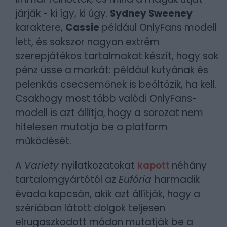
járják - ki így, ki úgy.
Sydney Sweeney
karaktere,
Cassie
például OnlyFans modell
lett, és sokszor nagyon extrém
szerepjátékos tartalmakat készít, hogy sok
pénz üsse a markát: például kutyának és
pelenkás csecsemőnek is beöltözik, ha kell.
Csakhogy most több valódi OnlyFans-
modell is azt állítja, hogy a sorozat nem
hitelesen mutatja be a platform
működését.
A
Variety
nyilatkozatokat
kapott
néhány
tartalomgyártótól az
Eufória
harmadik
évada kapcsán, akik azt állítják, hogy a
szériában látott dolgok teljesen
elrugaszkodott módon mutatják be a