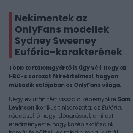
Nekimentek az
OnlyFans modellek
Sydney Sweeney
Eufória-karakterének
Több tartalomgyártó is úgy véli, hogy az
HBO-s sorozat félreértelmezi, hogyan
működik valójában az OnlyFans világa.
Négy év után tért vissza a képernyőkre
Sam
Levinson
ikonikus tinisorozata, az
Eufória
,
ráadásul jó nagy időugrással, ami azt
eredményezte, hogy középiskolásaink
immár felnőttek, és mind a maguk útját