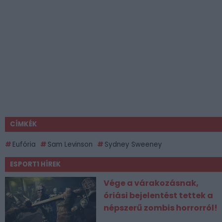
CÍMKÉK
Eufória
Sam Levinson
Sydney Sweeney
ESPORT1 HÍREK
Vége a várakozásnak,
óriási bejelentést tettek a
népszerű zombis horrorról!