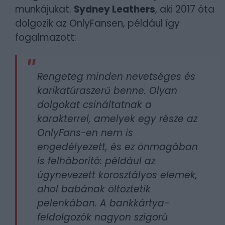
munkájukat.
Sydney Leathers
, aki 2017 óta
dolgozik az OnlyFansen, például így
fogalmazott:
Rengeteg minden nevetséges és
karikatúraszerű benne. Olyan
dolgokat csináltatnak a
karakterrel, amelyek egy része az
OnlyFans-en nem is
engedélyezett, és ez önmagában
is felháborító: például az
úgynevezett korosztályos elemek,
ahol babának öltöztetik
pelenkában. A bankkártya-
feldolgozók nagyon szigorú