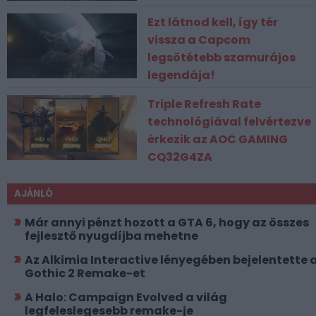
Ezt látnod kell, így tér
vissza a Capcom
legsötétebb szamurájos
legendája!
Triple Refresh Rate
technológiával felvértezve
érkezik az AOC GAMING
CQ32G4ZA
AJÁNLÓ
Már annyi pénzt hozott a GTA 6, hogy az összes
fejlesztő nyugdíjba mehetne
Az Alkimia Interactive lényegében bejelentette 
Gothic 2 Remake-et
A Halo: Campaign Evolved a világ
legfeleslegesebb remake-je