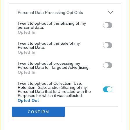
jeleneteket készíteni és megfelelő külsővel
third parties.
rendelkezni, holott a valóságban ennél
Personal Data Processing Opt Outs
sokkal több munka van ezekben a
I want to opt-out of the Sharing of my
tartalmakban.
personal data.
Opted In
Borítókép forrása: HBO
I want to opt-out of the Sale of my
Personal Data.
Szerző:
MarlaSinger
Opted In
Dátum:
2026.05.11 09:57
I want to opt-out of processing my
Personal Data for Targeted Advertising.
Opted In
Csapd be az AI-t! Állítsd be itt, hogy a PC
I want to opt-out of Collection, Use,
Guru tartalmairól véletlenül se maradj le
Retention, Sale, and/or Sharing of my
a Google-ben.
Personal Data that Is Unrelated with the
Purposes for which it was collected.
Opted Out
LEGFRISSEBB VIDEÓNK
CONFIRM