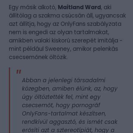
Egy másik alkotó,
Maitland Ward
, aki
állítólag a szakma csúcsán áll, ugyancsak
azt állítja, hogy az OnlyFans szabályzata
nem is engedi az olyan tartalmakat,
amikben valaki kiskorú szerepét imitálja -
mint például Sweeney, amikor pelenkás
csecsemőnek öltözik.
Abban a jelenlegi társadalmi
közegben, amiben élünk, az, hogy
úgy öltöztették fel, mint egy
csecsemőt, hogy pornográf
OnlyFans-tartalmat készítsen,
rendkívül aggasztó, és ismét csak
erősíti azt a sztereotípiát, hogy a