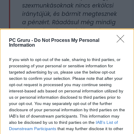
szexmunkásoknak nincs erkölcsi
iránytűjük, és bármit megtesznek
a pénzért. Ráadásul még mindig
él az a hamis megbélyegzés,
hogy a szexmunka egyenlő a
PC Gruru -
Do Not Process My Personal
Information
szexkereskedelemmel és a
bántalmazással. És erre ők azt
If you wish to opt-out of the sale, sharing to third parties, or
mondták: csináljunk belőle viccet.
processing of your personal or sensitive information for
Mennyire vicces. Hát én nem
targeted advertising by us, please use the below opt-out
section to confirm your selection. Please note that after your
nevetek.
opt-out request is processed you may continue seeing
interest-based ads based on personal information utilized by
us or personal information disclosed to third parties prior to
A
Variety
szerint többen azt is kifogásolják,
your opt-out. You may separately opt-out of the further
hogy a sorozat nagyon leegyszerűsíti a
disclosure of your personal information by third parties on the
IAB’s list of downstream participants. This information may
sikerhez vezető utat, és úgy mutatja be ezt
also be disclosed by us to third parties on the
IAB’s List of
a világot, mintha elég lenne csupán extrém
Downstream Participants
that may further disclose it to other