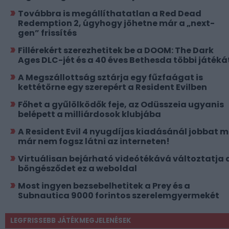
Továbbra is megállíthatatlan a Red Dead
Redemption 2, úgyhogy jöhetne már a „next-
gen” frissítés
Fillérekért szerezhetitek be a DOOM: The Dark
Ages DLC-jét és a 40 éves Bethesda többi játéká
A Megszállottság sztárja egy fűzfaágat is
kettétörne egy szerepért a Resident Evilben
Főhet a gyűlölködők feje, az Odüsszeia ugyanis
belépett a milliárdosok klubjába
A Resident Evil 4 nyugdíjas kiadásánál jobbat 
már nem fogsz látni az interneten!
Virtuálisan bejárható videótékává változtatja 
böngésződet ez a weboldal
Most ingyen bezsebelhetitek a Prey és a
Subnautica 9000 forintos szerelemgyermekét
LEGFRISSEBB JÁTÉKMEGJELENÉSEK