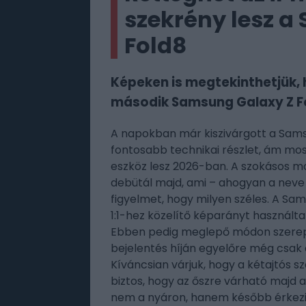
szekrény lesz a
Fold8
Képeken is megtekinthetjük, 
második Samsung Galaxy Z Fo
A napokban már kiszivárgott a Sams
fontosabb technikai részlet, ám mos
eszköz lesz 2026-ban. A szokásos mo
debütál majd, ami – ahogyan a neve i
figyelmet, hogy milyen széles. A Sa
1:1-hez közelítő képarányt használta
Ebben pedig meglepő módon szerepe 
bejelentés híján egyelőre még csak 
Kíváncsian várjuk, hogy a kétajtós s
biztos, hogy az őszre várható majd a
nem a nyáron, hanem később érkezik