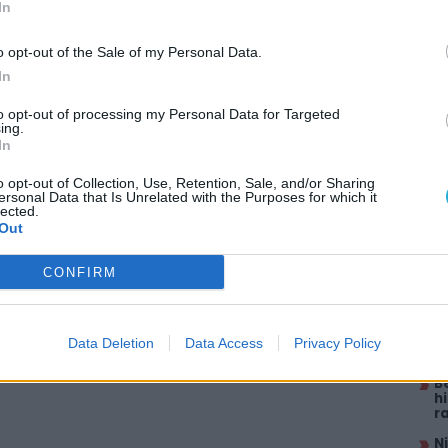
In
o opt-out of the Sale of my Personal Data.
In
to opt-out of processing my Personal Data for Targeted
ing.
In
itt, hogy a PC Guru tartalmairól véletlenül
o opt-out of Collection, Use, Retention, Sale, and/or Sharing
AJÁ
ersonal Data that Is Unrelated with the Purposes for which it
lected.
Out
S
fe
CONFIRM
P
m
V
T
Data Deletion
Data Access
Privacy Policy
M
B
h
r
N