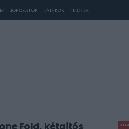
LM
SOROZATOK
JÁTÉKOK
TESZTEK
one Fold, kétajtós
LEG