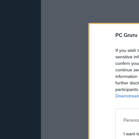
PC Gruru 
If you wish 
sensitive in
confirm you
continue se
information 
further disc
participants
Downstream 
Persona
I want t