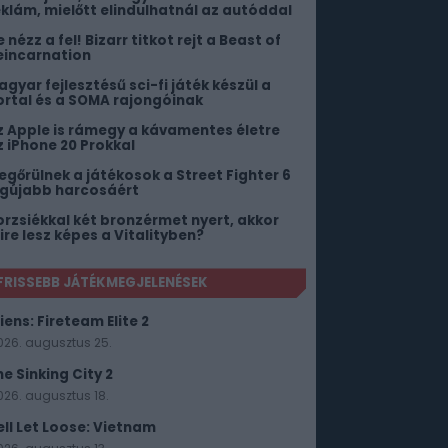
eklám, mielőtt elindulhatnál az autóddal
 nézz a fel! Bizarr titkot rejt a Beast of
eincarnation
agyar fejlesztésű sci-fi játék készül a
ortal és a SOMA rajongóinak
z Apple is rámegy a kávamentes életre
z iPhone 20 Prokkal
egőrülnek a játékosok a Street Fighter 6
egújabb harcosáért
orzsiékkal két bronzérmet nyert, akkor
ire lesz képes a Vitalityben?
FRISSEBB JÁTÉKMEGJELENÉSEK
iens: Fireteam Elite 2
026. augusztus 25.
he Sinking City 2
026. augusztus 18.
ell Let Loose: Vietnam