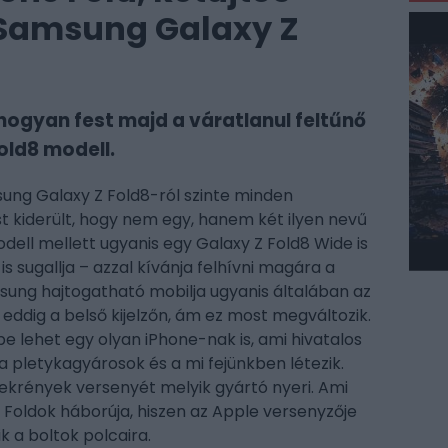
 Samsung Galaxy Z
hogyan fest majd a váratlanul feltűnő
ld8 modell.
ung Galaxy Z Fold8-ról szinte minden
t kiderült, hogy nem egy, hanem két ilyen nevű
dell mellett ugyanis egy Galaxy Z Fold8 Wide is
s sugallja – azzal kívánja felhívni magára a
msung hajtogatható mobilja ugyanis általában az
 eddig a belső kijelzőn, ám ez most megváltozik.
lehet egy olyan iPhone-nak is, ami hivatalos
a pletykagyárosok és a mi fejünkben létezik.
zekrények versenyét melyik gyártó nyeri. Ami
 Foldok háborúja, hiszen az Apple versenyzője
 a boltok polcaira.