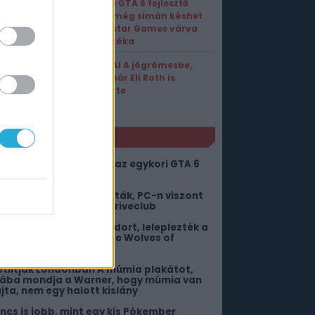
Egykori GTA 6 fejlesztő
állítja, még simán késhet
a Rockstar Games várva
várt játéka
Került AI A jégrémesbe,
most már Eli Roth is
elismerte
NLÓ
emmi sincs kőbe vésve az egykori GTA 6
jlesztő szerint
layStationön rég kinyírták, PC-n viszont
ár 8K-ban száguld a Driveclub
érfarkasok lepik el Mordort, leleplezték a
he Lord of the Rings: The Wolves of
ordort
etiltják Londonban A múmia plakátot,
iába mondja a Warner, hogy múmia van
ajta, nem egy halott kislány
incs is jobb, mint egy kis Pókember