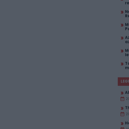
r
Ne
R
M
P
A
a
M
l
T
m
LEG
Al
2
T
2
H