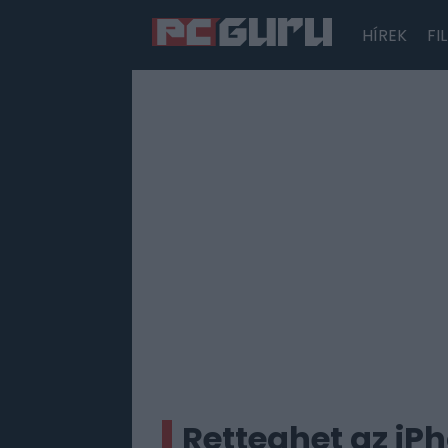
HÍREK
FI
Hírek
Film
Sorozatok
Játékok
Tesztek
Retteghet az iPh