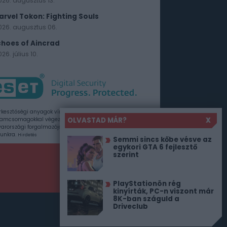
026. augusztus 13.
arvel Tokon: Fighting Souls
026. augusztus 06.
choes of Aincrad
26. július 10.
rkesztőségi anyagok vírusellenőrzését az ESET
OLVASTAD MÁR?
X
amcsomagokkal végezzük, amelyet a szoftver
rországi forgalmazója, a Sicontact Kft. biztosít
unkra.
Hirdetés
Semmi sincs kőbe vésve az
egykori GTA 6 fejlesztő
szerint
PlayStationön rég
kinyírták, PC-n viszont már
8K-ban száguld a
Driveclub