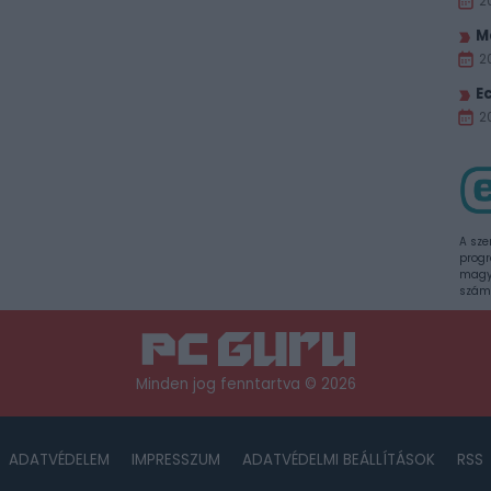
2
M
2
E
20
A sze
progr
magya
szám
Minden jog fenntartva © 2026
ADATVÉDELEM
IMPRESSZUM
ADATVÉDELMI BEÁLLÍTÁSOK
RSS