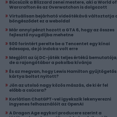
Búcsúzik a Blizzard zenei mestere, aki a World of
Warcrafton és az Overwatchon is dolgozott
Virtuálisan bejárható videótékává változtatja 
böngésződet ez a weboldal
Már annyi pénzt hozott a GTA 6, hogy az összes
fejlesztő nyugdíjba mehetne
500 forintért perelte be a Tencentet egy kínai
édesapa, de jó indoka volt erre
Megjött az új DC-játék teljes értékű bemutatója
de a rajongótábor a pokolba kívánja
És az megvan, hogy Lewis Hamilton gyűjtögetős
kártya boltot nyitott?
Jön az utolsó nagy közös mászás, de ki ér fel
előbb a csúcsra?
Korlátlan ChatGPT-vel igyekszik lekenyerezni
ingyenes felhasználóit az OpenAI
A Dragon Age egykori producere szerint a