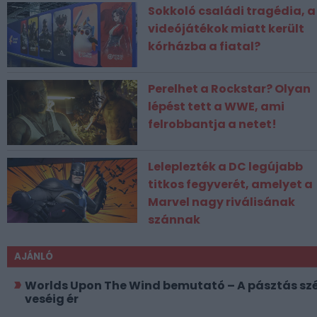
Sokkoló családi tragédia, a
videójátékok miatt került
kórházba a fiatal?
Perelhet a Rockstar? Olyan
lépést tett a WWE, ami
felrobbantja a netet!
Leleplezték a DC legújabb
titkos fegyverét, amelyet a
Marvel nagy riválisának
szánnak
AJÁNLÓ
Worlds Upon The Wind bemutató – A pásztás szé
veséig ér