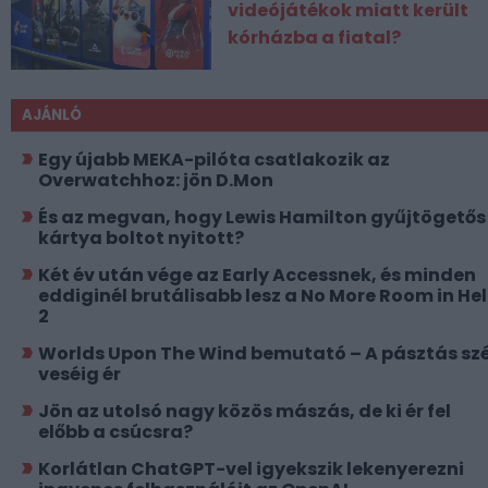
videójátékok miatt került
kórházba a fiatal?
AJÁNLÓ
Egy újabb MEKA-pilóta csatlakozik az
Overwatchhoz: jön D.Mon
És az megvan, hogy Lewis Hamilton gyűjtögetős
kártya boltot nyitott?
Két év után vége az Early Accessnek, és minden
eddiginél brutálisabb lesz a No More Room in Hel
2
Worlds Upon The Wind bemutató – A pásztás szé
veséig ér
Jön az utolsó nagy közös mászás, de ki ér fel
előbb a csúcsra?
Korlátlan ChatGPT-vel igyekszik lekenyerezni