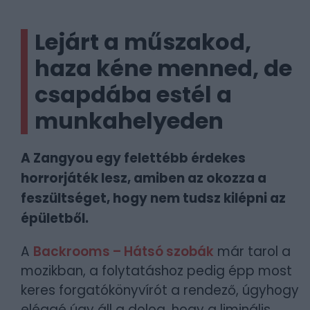
Lejárt a műszakod,
haza kéne menned, de
csapdába estél a
munkahelyeden
A Zangyou egy felettébb érdekes
horrorjáték lesz, amiben az okozza a
feszültséget, hogy nem tudsz kilépni az
épületből.
A
Backrooms – Hátsó szobák
már tarol a
mozikban, a folytatáshoz pedig épp most
keres forgatókönyvírót a rendező, úgyhogy
eléggé úgy áll a dolog, hogy a liminális