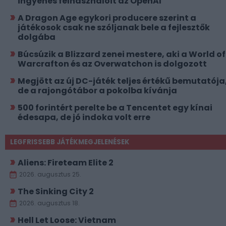
ingyenes felhasználóit az OpenAI
A Dragon Age egykori producere szerint a
játékosok csak ne szóljanak bele a fejlesztők
dolgába
Búcsúzik a Blizzard zenei mestere, aki a World of
Warcrafton és az Overwatchon is dolgozott
Megjött az új DC-játék teljes értékű bemutatója
de a rajongótábor a pokolba kívánja
500 forintért perelte be a Tencentet egy kínai
édesapa, de jó indoka volt erre
LEGFRISSEBB JÁTÉKMEGJELENÉSEK
Aliens: Fireteam Elite 2
2026. augusztus 25.
The Sinking City 2
2026. augusztus 18.
Hell Let Loose: Vietnam