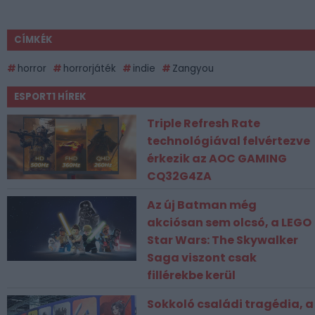
CÍMKÉK
horror
horrorjáték
indie
Zangyou
ESPORT1 HÍREK
Triple Refresh Rate
technológiával felvértezve
érkezik az AOC GAMING
CQ32G4ZA
Az új Batman még
akciósan sem olcsó, a LEGO
Star Wars: The Skywalker
Saga viszont csak
fillérekbe kerül
Sokkoló családi tragédia, a