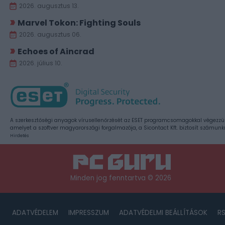
2026. augusztus 13.
Marvel Tokon: Fighting Souls
2026. augusztus 06.
Echoes of Aincrad
2026. július 10.
A szerkesztőségi anyagok vírusellenőrzését az ESET programcsomagokkal végezzü
amelyet a szoftver magyarországi forgalmazója, a Sicontact Kft. biztosít számunk
Hirdetés
Minden jog fenntartva © 2026
ADATVÉDELEM
IMPRESSZUM
ADATVÉDELMI BEÁLLÍTÁSOK
R