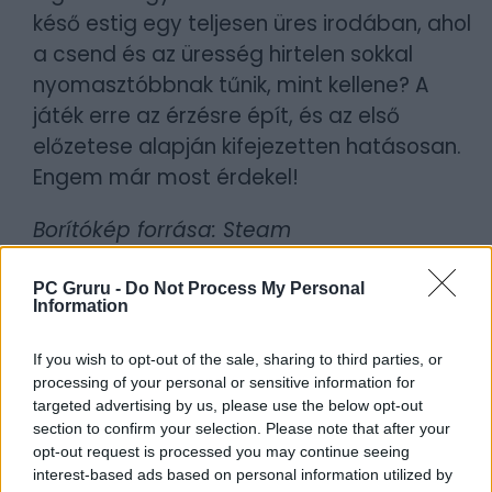
késő estig egy teljesen üres irodában, ahol
a csend és az üresség hirtelen sokkal
nyomasztóbbnak tűnik, mint kellene? A
játék erre az érzésre épít, és az első
előzetese alapján kifejezetten hatásosan.
Engem már most érdekel!
Borítókép forrása: Steam
Szerző:
Britpopper
PC Gruru -
Do Not Process My Personal
Information
Dátum:
2026.06.02 20:30
If you wish to opt-out of the sale, sharing to third parties, or
Csapd be az AI-t! Állítsd be itt, hogy a PC
processing of your personal or sensitive information for
Guru tartalmairól véletlenül se maradj le
targeted advertising by us, please use the below opt-out
a Google-ben.
section to confirm your selection. Please note that after your
opt-out request is processed you may continue seeing
interest-based ads based on personal information utilized by