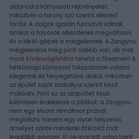
oldanod a környezeti rejtvényeket,
miközben a torony szó szerint ellened
fordul. A dolgok igazán furcsává válnak,
amikor a folyosók elkezdenek megváltozni,
és a MirAI-gépek is megjelennek. A
Zangyou
megjelenése még picit odébb van, de már
most
kívánságlistára
tehető a Steamen! A
hétköznapi környezet fokozatosan valami
idegenné és fenyegetővé alakul, miközben
az épület saját szabályai szerint kezd
működni. Pont ez az alapötlet teszi
különösen érdekessé a játékot: a
Zangyou
nem egy elvont rémálmot próbál
megidézni, hanem egy olyan helyzetet,
amelyet szinte mindenki átérzett már
legalább egyszer. Ki ne maradt volna bent