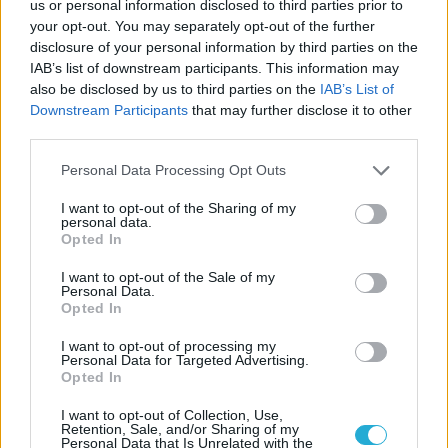
KAPCSOLÓDÓ HÍREK
us or personal information disclosed to third parties prior to
your opt-out. You may separately opt-out of the further
Othercide – Ilyen lesz július
disclosure of your personal information by third parties on the
legnyomasztóbb indie horrorja
IAB’s list of downstream participants. This information may
also be disclosed by us to third parties on the
IAB’s List of
VIDEÓ: Britpopper INDIE-HORRORJÁTÉK
Downstream Participants
that may further disclose it to other
ajánlója nektek speciálba!
third parties.
Personal Data Processing Opt Outs
LEGFRISSEBB VIDEÓNK
I want to opt-out of the Sharing of my
personal data.
Opted In
I want to opt-out of the Sale of my
Personal Data.
Opted In
I want to opt-out of processing my
Personal Data for Targeted Advertising.
Opted In
I want to opt-out of Collection, Use,
Retention, Sale, and/or Sharing of my
Personal Data that Is Unrelated with the