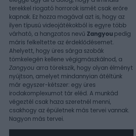
terekkel riogató horrorok ismét csak erőre
kapnak. Ez hozza magával azt is, hogy az
ilyen típusú videojátékokból is egyre több
várható, a hangzatos nevű
Zangyou
pedig
máris felkeltette az érdeklődésemet.
Ahelyett, hogy üres sárga szobák
tömkelegén kellene végigmászkálnod, a
Zangyou
arra törekszik, hogy olyan élményt
nyújtson, amelyet mindannyian átéltünk
már egyszer-kétszer: egy üres
irodakomplexumot tár eléd. A munkád
végeztél csak haza szeretnél menni,
csakhogy az épületnek más tervei vannak.
Nagyon más tervei.