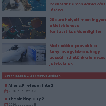
Rockstar Games várva várt
játéka
20 euró helyett most ingyen
a tiétek lehet a
fantasztikus Moonlighter
Matricákkal provokál a
Sony, avagy biztos, hogy
búcsút inthetünk a lemezes
játékoknak
LEGFRISSEBB JÁTÉKMEGJELENÉSEK
Aliens: Fireteam Elite 2
2026. augusztus 25.
The Sinking City 2
2026. augusztus 18.