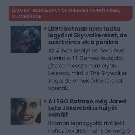
LEGO BATMAN: LEGACY OF THE DARK KNIGHT HÍREK,
ÚJDONSÁGOK
LEGO Batman nem tudta
legyőzni Skywalkeréket, de
azért nincs ok a pánikra
Az Alinea Analytics becslései
szerint a TT Games legújabb
játéka messze nem olyan
kelendő, mint a The Skywalker
Saga, de ennek érthető okai
vannak.
A LEGO Batman még Jared
Leto Jokeréből is hülyét
csinált
Batman legnagyobb riválisát
nehéz zavarba hozni, de még ő