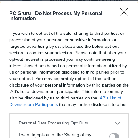
Batman Deluxe-kiadása,
hogy elő is rendeltem
PC Gruru -
Do Not Process My Personal
Nincs már messze a LEGO
Information
Batman: Legacy of the Dark
Knight megjelenése, ma pedig
If you wish to opt-out of the sale, sharing to third parties, or
videót kapott a Deluxe Edition
processing of your personal or sensitive information for
tartalma.
targeted advertising by us, please use the below opt-out
section to confirm your selection. Please note that after your
Egyesek már játszhatnak az
opt-out request is processed you may continue seeing
új Batman játékkal az egyik
interest-based ads based on personal information utilized by
nagy áruházlánc hibája
us or personal information disclosed to third parties prior to
your opt-out. You may separately opt-out of the further
miatt!
disclosure of your personal information by third parties on the
Véletlenül aktiválták az új LEGO
IAB’s list of downstream participants. This information may
Batman teljes verzióját Xboxon.
also be disclosed by us to third parties on the
IAB’s List of
Downstream Participants
that may further disclose it to other
third parties.
1
Personal Data Processing Opt Outs
I want to opt-out of the Sharing of my
LEGFRISSEBB VIDEÓNK