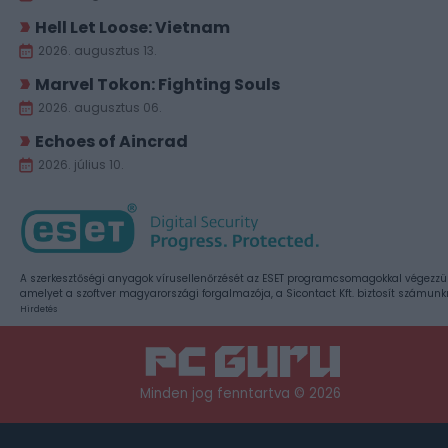
Hell Let Loose: Vietnam
2026. augusztus 13.
Marvel Tokon: Fighting Souls
2026. augusztus 06.
Echoes of Aincrad
2026. július 10.
A szerkesztőségi anyagok vírusellenőrzését az ESET programcsomagokkal végezzü
amelyet a szoftver magyarországi forgalmazója, a Sicontact Kft. biztosít számunk
Hirdetés
Minden jog fenntartva © 2026