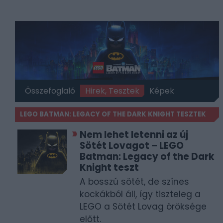
Összefoglaló
Hirek, Tesztek
Képek
LEGO BATMAN: LEGACY OF THE DARK KNIGHT TESZTEK
Nem lehet letenni az új
Sötét Lovagot – LEGO
Batman: Legacy of the Dark
Knight teszt
A bosszú sötét, de színes
kockákból áll, így tiszteleg a
LEGO a Sötét Lovag öröksége
előtt.