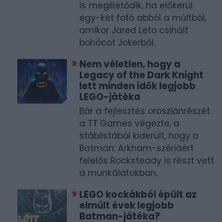
is megilletődik, ha előkerül
egy-két fotó abból a múltból,
amikor Jared Leto csinált
bohócot Jokerből.
Nem véletlen, hogy a
Legacy of the Dark Knight
lett minden idők legjobb
LEGO-játéka
Bár a fejlesztés oroszlánrészét
a TT Games végezte, a
stáblistából kiderült, hogy a
Batman: Arkham-szériáért
felelős Rocksteady is részt vett
a munkálatokban.
LEGO kockákból épült az
elmúlt évek legjobb
Batman-játéka?