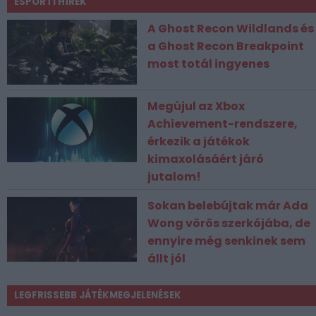
ESPORT1 HÍREK
A Ghost Recon Wildlands és
a Ghost Recon Breakpoint
most totál ingyenes
Megújul az Xbox
Achievement-rendszere,
érkezik a játékok
kimaxolásáért járó
jutalom!
Sokan belebújtak már Ada
Wong vörös szerkójába, de
ennyire még senkinek sem
állt jól
LEGFRISSEBB JÁTÉKMEGJELENÉSEK