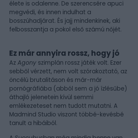
élete is odalenne. De szerencsére apuci
megvédi, és innen indulhat a
bosszúhadjárat. És jajj mindenkinek, aki
felbosszantja a pokol első számú nőjét.
Ez már annyira rossz, hogy jó
Az
Agony
szimplán rossz játék volt. Ezer
sebből vérzett, nem volt szórakoztató, az
öncélú brutalitáson és már-már
pornógráfiába (abból sem a jó ízlésűbe)
áthajló jelenetein kívül semmi
emlékezeteset nem tudott mutatni. A
Madmind Studio viszont többé-kevésbé
tanult a hibáiból.
A
Succubus
ban még mindig benne van