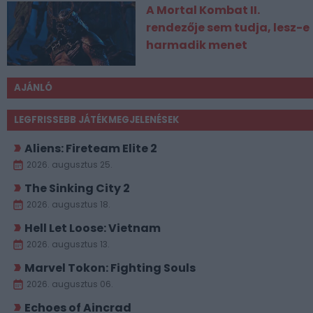
A Mortal Kombat II.
rendezője sem tudja, lesz-e
harmadik menet
AJÁNLÓ
LEGFRISSEBB JÁTÉKMEGJELENÉSEK
Aliens: Fireteam Elite 2
2026. augusztus 25.
The Sinking City 2
2026. augusztus 18.
Hell Let Loose: Vietnam
2026. augusztus 13.
Marvel Tokon: Fighting Souls
2026. augusztus 06.
Echoes of Aincrad