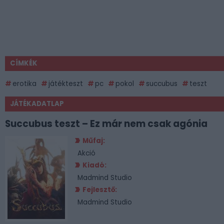
CÍMKÉK
erotika
játékteszt
pc
pokol
succubus
teszt
JÁTÉKADATLAP
Succubus teszt – Ez már nem csak agónia
Műfaj:
Akció
Kiadó:
Madmind Studio
Fejlesztő:
Madmind Studio