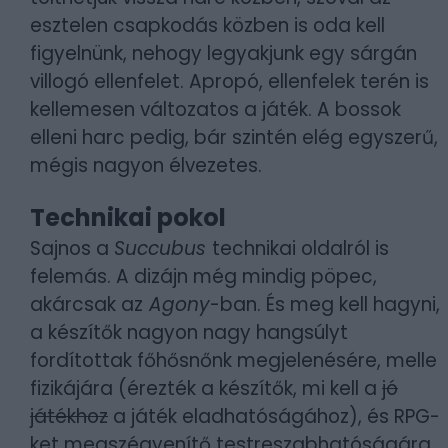
esztelen csapkodás közben is oda kell
figyelnünk, nehogy legyakjunk egy sárgán
villogó ellenfelet. Apropó, ellenfelek terén is
kellemesen változatos a játék. A bossok
elleni harc pedig, bár szintén elég egyszerű,
mégis nagyon élvezetes.
Technikai pokol
Sajnos a
Succubus
technikai oldalról is
felemás. A dizájn még mindig pöpec,
akárcsak az
Agony
-ban. És meg kell hagyni,
a készítők nagyon nagy hangsúlyt
fordítottak főhősnőnk megjelenésére, melle
fizikájára (érezték a készítők, mi kell a
jó
játékhoz
a játék eladhatóságához), és RPG-
ket megszégyenítő testreszabhatóságára.