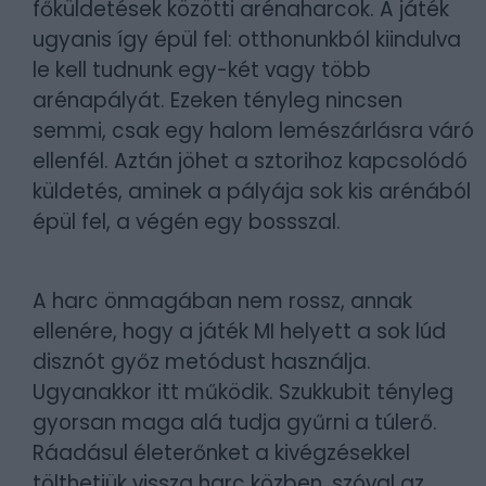
főküldetések közötti arénaharcok. A játék
ugyanis így épül fel: otthonunkból kiindulva
le kell tudnunk egy-két vagy több
arénapályát. Ezeken tényleg nincsen
semmi, csak egy halom lemészárlásra váró
ellenfél. Aztán jöhet a sztorihoz kapcsolódó
küldetés, aminek a pályája sok kis arénából
épül fel, a végén egy bossszal.
A harc önmagában nem rossz, annak
ellenére, hogy a játék MI helyett a sok lúd
disznót győz metódust használja.
Ugyanakkor itt működik. Szukkubit tényleg
gyorsan maga alá tudja gyűrni a túlerő.
Ráadásul életerőnket a kivégzésekkel
tölthetjük vissza harc közben, szóval az