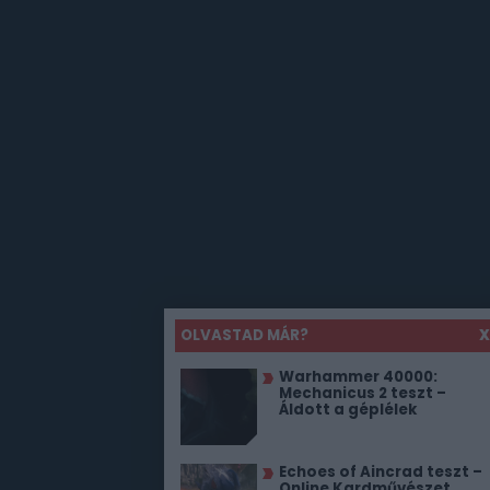
OLVASTAD MÁR?
X
Warhammer 40000:
Mechanicus 2 teszt –
Áldott a géplélek
Echoes of Aincrad teszt –
Online Kardművészet