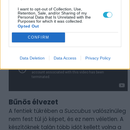
nem lenne jó minden fegyver mindenki ellen.
I want to opt-out of Collection, Use,
Ugyanakkor pozitívum, hogy a harcokban a
Retention, Sale, and/or Sharing of my
Personal Data that Is Unrelated with the
pokol díszítő elemeit (tüskék, csápok, láva,
Purposes for which it was collected.
Opted Out
feneketlen mélység) is felhasználhatjuk a
javunkra.
CONFIRM
Data Deletion
Data Access
Privacy Policy
Bűnös élvezet
A fentiek tükrében a
Succubus
valószínűleg
nem fest túl jó képet, és ez nem véletlen. A
készítőknek talán több időt kellett volna a