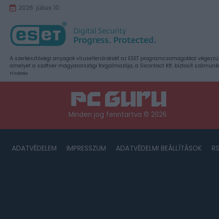
2026. július 10.
A szerkesztőségi anyagok vírusellenőrzését az ESET programcsomagokkal végezzü
amelyet a szoftver magyarországi forgalmazója, a Sicontact Kft. biztosít számunk
Hirdetés
Minden jog fenntartva © 2026
ADATVÉDELEM
IMPRESSZUM
ADATVÉDELMI BEÁLLÍTÁSOK
R