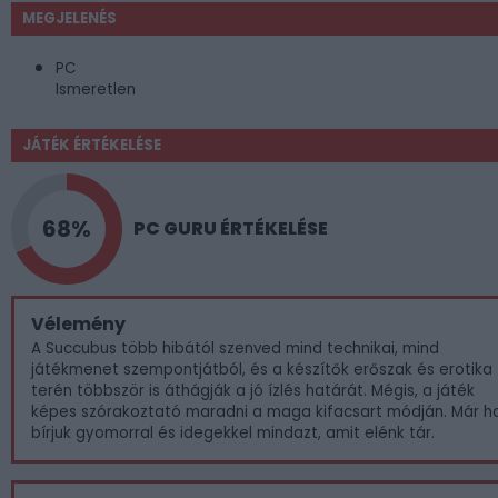
MEGJELENÉS
PC
Ismeretlen
JÁTÉK ÉRTÉKELÉSE
68%
PC GURU ÉRTÉKELÉSE
Vélemény
A Succubus több hibától szenved mind technikai, mind
játékmenet szempontjátból, és a készítők erőszak és erotika
terén többször is áthágják a jó ízlés határát. Mégis, a játék
képes szórakoztató maradni a maga kifacsart módján. Már h
bírjuk gyomorral és idegekkel mindazt, amit elénk tár.