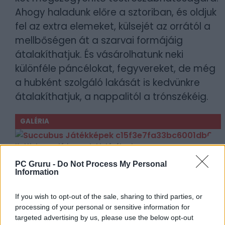
Ahogy haladunk előre a sztoriban, és oldjuk
fel az extra elemeket, külsejét az orrától a
mellbőségen át a szarvai formájáig
átalakíthatjuk. És vásárolhatunk neki
különféle páncélokat, fegyvereket, de még
a hubként szolgáló lakását is kedvünkre
átalakíthatjuk, a nappalitól a trónszékéig.
GALÉRIA
Kattints a galéria megtekintéséhez!
PC Gruru -
Do Not Process My Personal
Mindez szép és jó, csak közben
Information
rettenetesen bugos a játék. Bár javítják.
Amikor elkezdtem a tesztelést, a
If you wish to opt-out of the sale, sharing to third parties, or
processing of your personal or sensitive information for
karakterszerkesztő a pokol kínzóeszköze is
targeted advertising by us, please use the below opt-out
lehetett volna, mostanra már csak