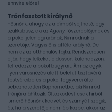
ennyire előre!
Trónfosztott királynő
Hősnőnk, ahogy az a címből sejthető, egy
szukkubusz, aki az
Agony
főszereplőjének és
a pokol jelenlegi urának, Nimródnak a
szeretője. Vagyis ő is afféle királynő. De
nem az az otthonülős fajta. Rendszeresen
eljár, hogy lelkeket öldössön, kalandozzon,
felfedezze a pokol bugyrait. Ám az egyik
ilyen városnézés alatt belefut tisztavérű
testvéreibe és a pokol fegyverei által
sebezhetetlen Baphometbe, aki Nimród
trónjára áhítozik. Öltözködést csak hírből
ismerő hősnőnk kedvét és szárnyát szegik,
és, ha a szeretője nem lép közbe, akkor az