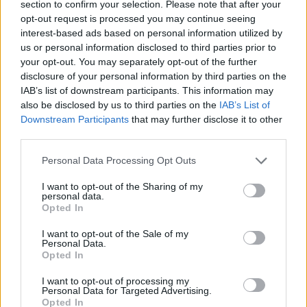
section to confirm your selection. Please note that after your
egyszer-kétszer produkál például olyat,
opt-out request is processed you may continue seeing
interest-based ads based on personal information utilized by
hogy a kiválasztott testfestés nem jelenik
us or personal information disclosed to third parties prior to
meg, vagy kilépés után egy nagy, sötét
your opt-out. You may separately opt-out of the further
képernyőt bámulhatunk. De akad olyan is,
disclosure of your personal information by third parties on the
IAB’s list of downstream participants. This information may
hogy a kivégzési animáció közben hősnőnk
also be disclosed by us to third parties on the
IAB’s List of
a levegőt aprítja fel, vagy csak simán
Downstream Participants
that may further disclose it to other
összeomlik a program.
third parties.
Personal Data Processing Opt Outs
A harcrendszer is kimerül annyiban, hogy
ezzel vagy azzal a fegyverrel vagdalkozunk,
I want to opt-out of the Sharing of my
personal data.
esetleg elküldünk mellé valamilyen
Opted In
varázslatot, közben meg pusztulásig
I want to opt-out of the Sale of my
nyomkodjuk a kitérés gombot. Bár
Personal Data.
Opted In
hozzáteszem, ez még egész jól működik,
ugyanakkor nem lenne rossz, ha valami
I want to opt-out of processing my
Personal Data for Targeted Advertising.
taktika is társulna az akcióhoz, teszem azt,
Opted In