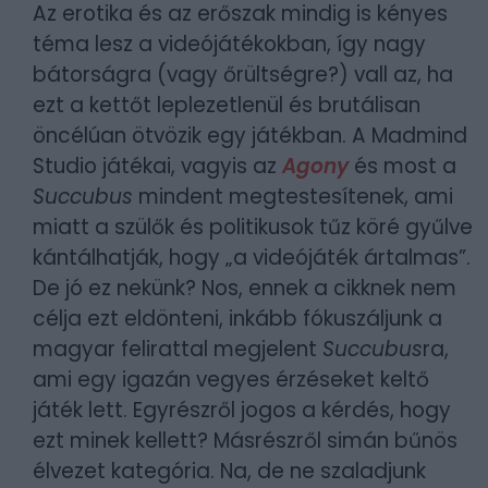
Az erotika és az erőszak mindig is kényes
téma lesz a videójátékokban, így nagy
bátorságra (vagy őrültségre?) vall az, ha
ezt a kettőt leplezetlenül és brutálisan
öncélúan ötvözik egy játékban. A Madmind
Studio játékai, vagyis az
Agony
és most a
Succubus
mindent megtestesítenek, ami
miatt a szülők és politikusok tűz köré gyűlve
kántálhatják, hogy „a videójáték ártalmas”.
De jó ez nekünk? Nos, ennek a cikknek nem
célja ezt eldönteni, inkább fókuszáljunk a
magyar felirattal megjelent
Succubus
ra,
ami egy igazán vegyes érzéseket keltő
játék lett. Egyrészről jogos a kérdés, hogy
ezt minek kellett? Másrészről simán bűnös
élvezet kategória. Na, de ne szaladjunk