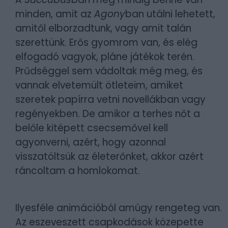
minden, amit az
Agony
ban utálni lehetett,
amitől elborzadtunk, vagy amit talán
szerettünk. Erős gyomrom van, és elég
elfogadó vagyok, pláne játékok terén.
Prűdséggel sem vádoltak még meg, és
vannak elvetemült ötleteim, amiket
szeretek papírra vetni novellákban vagy
regényekben. De amikor a terhes nőt a
belőle kitépett csecsemővel kell
agyonverni, azért, hogy azonnal
visszatöltsük az életerőnket, akkor azért
ráncoltam a homlokomat.
Ilyesféle animációból amúgy rengeteg van.
Az eszeveszett csapkodások közepette