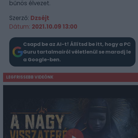
bűnös élvezet.
Szerző:
Dzséjt
Dátum:
2021.10.09 13:00
Csapd be az AI-t! Állítsd be itt, hogy a PC
Guru tartalmairól véletlenül se maradj le
a Google-ben.
LEGFRISSEBB VIDEÓNK