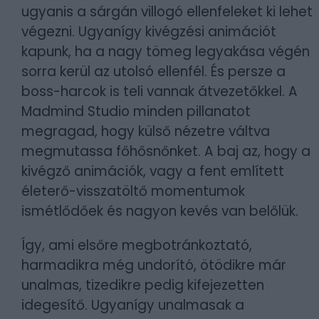
ugyanis a sárgán villogó ellenfeleket ki lehet
végezni. Ugyanígy kivégzési animációt
kapunk, ha a nagy tömeg legyakása végén
sorra kerül az utolsó ellenfél. És persze a
boss-harcok is teli vannak átvezetőkkel. A
Madmind Studio minden pillanatot
megragad, hogy külső nézetre váltva
megmutassa főhősnőnket. A baj az, hogy a
kivégző animációk, vagy a fent említett
életerő-visszatöltő momentumok
ismétlődőek és nagyon kevés van belőlük.
Így, ami elsőre megbotránkoztató,
harmadikra még undorító, ötödikre már
unalmas, tizedikre pedig kifejezetten
idegesítő. Ugyanígy unalmasak a