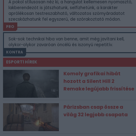
A pokol stílusosan néz ki, a hangulat kellemesen nyomasztó,
lakberendezőt is játszhatunk, selfizhetünk, a karakter
aprólékosan testreszabható, változatos szörnyáradatot
szecskázhatunk fel egyszerű, de szórakoztató módon.
PRO
Sok-sok technikai hiba van benne, amit még javítani kell,
olykor-olykor zavaróan öncélú és iszonyú repetitív.
KONTRA
ESPORT1 HÍREK
Komoly grafikai hibát
hozott a Silent Hill 2
Remake legújabb frissítése
Párizsban csap össze a
világ 32 legjobb csapata