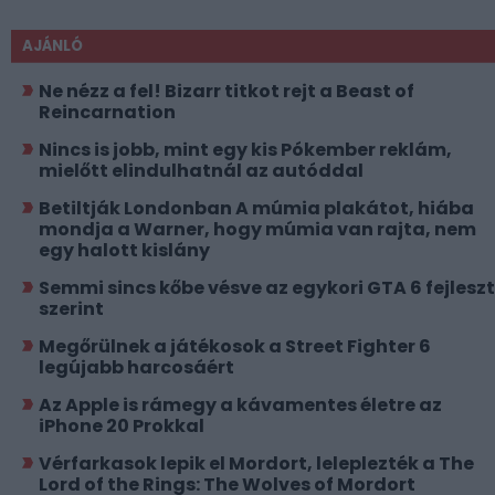
AJÁNLÓ
Ne nézz a fel! Bizarr titkot rejt a Beast of
Reincarnation
Nincs is jobb, mint egy kis Pókember reklám,
mielőtt elindulhatnál az autóddal
Betiltják Londonban A múmia plakátot, hiába
mondja a Warner, hogy múmia van rajta, nem
egy halott kislány
Semmi sincs kőbe vésve az egykori GTA 6 fejlesz
szerint
Megőrülnek a játékosok a Street Fighter 6
legújabb harcosáért
Az Apple is rámegy a kávamentes életre az
iPhone 20 Prokkal
Vérfarkasok lepik el Mordort, leleplezték a The
Lord of the Rings: The Wolves of Mordort