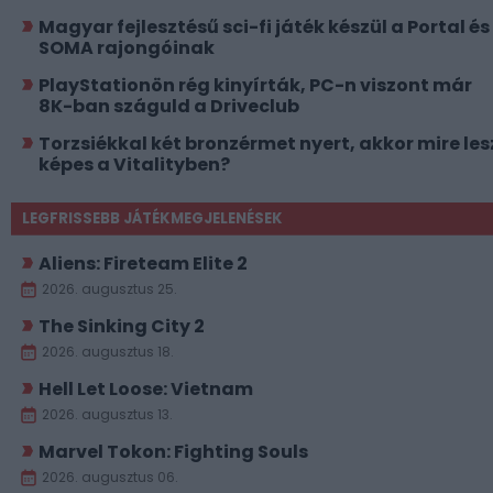
Magyar fejlesztésű sci-fi játék készül a Portal és
SOMA rajongóinak
PlayStationön rég kinyírták, PC-n viszont már
8K-ban száguld a Driveclub
Torzsiékkal két bronzérmet nyert, akkor mire les
képes a Vitalityben?
LEGFRISSEBB JÁTÉKMEGJELENÉSEK
Aliens: Fireteam Elite 2
2026. augusztus 25.
The Sinking City 2
2026. augusztus 18.
Hell Let Loose: Vietnam
2026. augusztus 13.
Marvel Tokon: Fighting Souls
2026. augusztus 06.