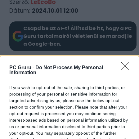
Szerző:
LeEcoBo
Dátum:
2024.10.01 12:00
Csapd be az AI-t! Állítsd be itt, hogy a PC
Guru tartalmairól véletlenül se maradj le
a Google-ben.
KAPCSOLÓDÓ HÍREK
PC Gruru -
Do Not Process My Personal
Information
A Call of Duty: Black Ops 6 megjelenésével
virágzásnak indulhat a Game Pass
If you wish to opt-out of the sale, sharing to third parties, or
Beköszönt a tél a Game Pass
processing of your personal or sensitive information for
könyvtárában, Gotham lovagjai azonban
targeted advertising by us, please use the below opt-out
section to confirm your selection. Please note that after your
távoznak
opt-out request is processed you may continue seeing
Csillagászati összegekbe kerül a
interest-based ads based on personal information utilized by
Microsoftnak az Xbox Game Pass
us or personal information disclosed to third parties prior to
your opt-out. You may separately opt-out of the further
felhizlalása