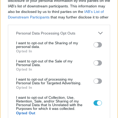
disclosure of your personal information by third parties on the
Mire megérkeznek a fagyok, már a Game
IAB’s list of downstream participants. This information may
Pass keretében is pöröghet a StarCraft
also be disclosed by us to third parties on the
IAB’s List of
Downstream Participants
that may further disclose it to other
third parties.
LEGFRISSEBB VIDEÓNK
Personal Data Processing Opt Outs
I want to opt-out of the Sharing of my
personal data.
Opted In
I want to opt-out of the Sale of my
Personal Data.
Opted In
I want to opt-out of processing my
Personal Data for Targeted Advertising.
Opted In
I want to opt-out of Collection, Use,
Retention, Sale, and/or Sharing of my
Personal Data that Is Unrelated with the
Purposes for which it was collected.
Opted Out