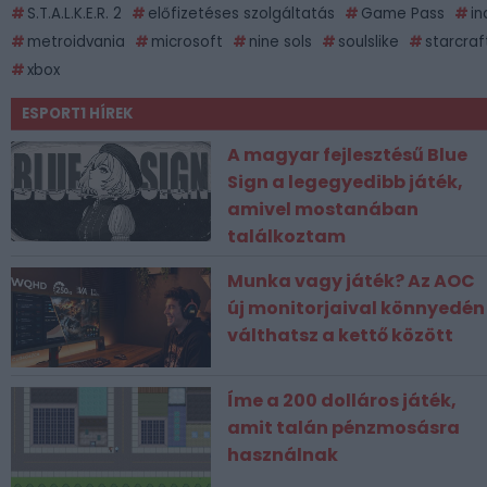
S.T.A.L.K.E.R. 2
előfizetéses szolgáltatás
Game Pass
in
metroidvania
microsoft
nine sols
soulslike
starcraf
xbox
ESPORT1 HÍREK
A magyar fejlesztésű Blue
Sign a legegyedibb játék,
amivel mostanában
találkoztam
Munka vagy játék? Az AOC
új monitorjaival könnyedén
válthatsz a kettő között
Íme a 200 dolláros játék,
amit talán pénzmosásra
használnak