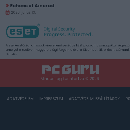
Echoes of Aincrad
2026. július 10.
A szerkesztőségi anyagok vírusellenőrzését az ESET programcsomagokkal végezzü
amelyet a szoftver magyarországi forgalmazója, a Sicontact Kft. biztosít számunk
Hirdetés
Minden jog fenntartva © 2026
ADATVÉDELEM
IMPRESSZUM
ADATVÉDELMI BEÁLLÍTÁSOK
R