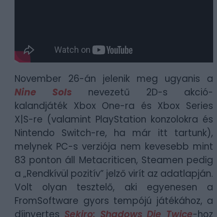
November 26-án jelenik meg ugyanis a
Nine Sols
nevezetű 2D-s akció-
kalandjáték
Xbox One-ra és Xbox Series
X|S-re (valamint
PlayStation konzolokra és
Nintendo Switch-re, ha már itt tartunk
),
melynek PC-s verziója nem kevesebb mint
83 ponton áll Metacriticen, Steamen pedig
a „Rendkívül pozitív” jelző virít az adatlapján.
Volt olyan tesztelő, aki egyenesen a
FromSoftware gyors tempójú játékához, a
díjnyertes
Sekiro: Shadows Die Twice
-hoz