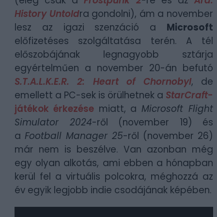
(elég csak a
Frostpunk 2
-re és az
Ara:
History Untold
ra gondolni), ám a november
lesz az igazi szenzáció a
Microsoft
előfizetéses szolgáltatása terén. A tél
előszobájának legnagyobb sztárja
egyértelműen a november 20-án befutó
S.T.A.L.K.E.R. 2: Heart of Chornobyl
, de
emellett a PC-sek is örülhetnek a
StarCraft
-
játékok érkezése
miatt, a
Microsoft Flight
Simulator 2024
-ről (november 19) és
a
Football Manager 25
-ről (november 26)
már nem is beszélve. Van azonban még
egy olyan alkotás, ami ebben a hónapban
kerül fel a virtuális polcokra, méghozzá az
év egyik legjobb indie csodájának képében.