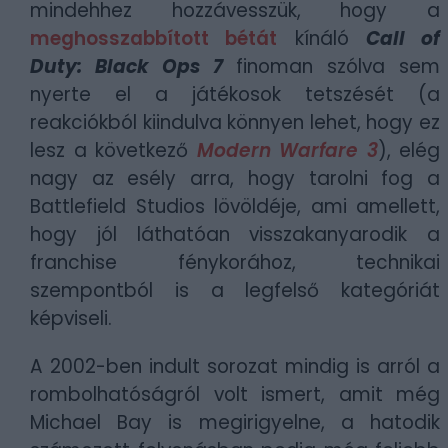
mindehhez hozzávesszük, hogy a
meghosszabbított bétát
kínáló
Call of
Duty: Black Ops 7
finoman szólva sem
nyerte el a játékosok tetszését (a
reakciókból kiindulva könnyen lehet, hogy ez
lesz a következő
Modern Warfare 3
), elég
nagy az esély arra, hogy tarolni fog a
Battlefield Studios lövöldéje, ami amellett,
hogy jól láthatóan visszakanyarodik a
franchise fénykorához, technikai
szempontból is a legfelső kategóriát
képviseli.
A 2002-ben indult sorozat mindig is arról a
rombolhatóságról volt ismert, amit még
Michael Bay is megirigyelne, a hatodik