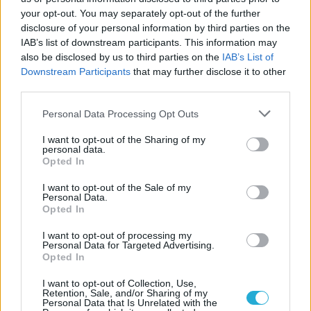
your opt-out. You may separately opt-out of the further
Szerző:
LeEcoBo
disclosure of your personal information by third parties on the
Dátum:
2025.10.08 07:00
IAB’s list of downstream participants. This information may
also be disclosed by us to third parties on the
IAB’s List of
Downstream Participants
that may further disclose it to other
Csapd be az AI-t! Állítsd be itt, hogy a PC
third parties.
Guru tartalmairól véletlenül se maradj le
Personal Data Processing Opt Outs
a Google-ben.
I want to opt-out of the Sharing of my
personal data.
KAPCSOLÓDÓ HÍREK
Opted In
A bétázók rá sem fognak ismerni a
I want to opt-out of the Sale of my
Personal Data.
Battlefield 6-ra
Opted In
Egészen a Battlefield 6 rajtjáig kapott
I want to opt-out of processing my
hosszabbítást a Call of Duty: Black Ops 7
Personal Data for Targeted Advertising.
Opted In
bétája
Kiszivárgott a Battlefield 6, sokan már a
I want to opt-out of Collection, Use,
Retention, Sale, and/or Sharing of my
multiplayert játsszák
Personal Data that Is Unrelated with the