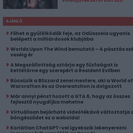
videójátékokról van szó
AJÁNLÓ
Főhet a gyűlölködők feje, az Odüsszeia ugyanis
belépett a milliárdosok klubjába
Worlds Upon The Wind bemutató – A pásztás szé
veséig ér
A Megszállottság sztárja egy fűzfaágat is
kettétörne egy szerepért a Resident Evilben
Búcsúzik a Blizzard zenei mestere, aki a World of
Warcrafton és az Overwatchon is dolgozott
Már annyi pénzt hozott a GTA 6, hogy az összes
fejlesztő nyugdíjba mehetne
Virtuálisan bejárható videótékává változtatja 
böngésződet ez a weboldal
Korlátlan ChatGPT-vel igyekszik lekenyerezni