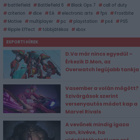
battlefield
Battlefield 6
Black Ops 7
call of duty
criterion
dice
EA
electronic arts
fps
Frostbite
Motive
multiplayer
pc
playstation
ps4
PS5
Ripple Effect
többjátékos
xbox
ESPORT1 HÍREK
D.Va már nincs egyedül –
Érkezik D.Mon, az
Overwatch legújabb tankja
Vasember a volán mögött?
Szivárgások szerint
versenyautós módot kap a
Marvel Rivals
A vevőnek mindig igaza
van, kivéve, ha