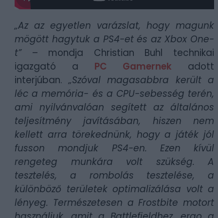
„Az az egyetlen varázslat, hogy magunk
mögött hagytuk a PS4-et és az Xbox One-
t”
– mondja Christian Buhl technikai
igazgató a
PC Gamernek
adott
interjúban.
„Szóval magasabbra került a
léc a memória- és a CPU-sebesség terén,
ami nyilvánvalóan segített az általános
teljesítmény javításában, hiszen nem
kellett arra törekednünk, hogy a játék jól
fusson mondjuk PS4-en. Ezen kívül
rengeteg munkára volt szükség. A
tesztelés, a rombolás tesztelése, a
különböző területek optimalizálása volt a
lényeg. Természetesen a Frostbite motort
használjuk, amit a Battlefieldhez, ergo a