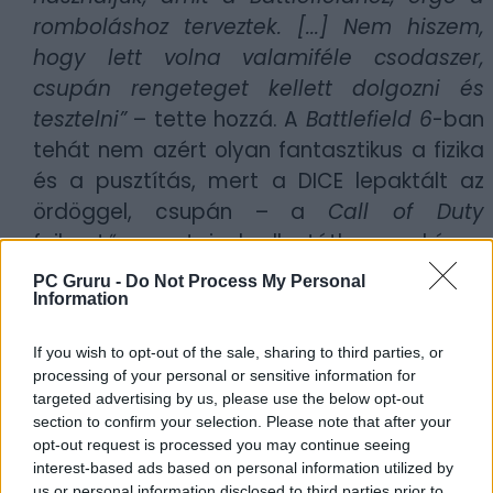
romboláshoz terveztek. [...] Nem hiszem,
hogy lett volna valamiféle csodaszer,
csupán rengeteget kellett dolgozni és
tesztelni”
– tette hozzá. A
Battlefield 6
-ban
tehát nem azért olyan fantasztikus a fizika
és a pusztítás, mert a DICE lepaktált az
ördöggel, csupán – a
Call of Duty
fejlesztőcsapataival ellentétben – képes
volt elengedni az előző generáció kezét,
PC Gruru -
Do Not Process My Personal
Information
valamint addig ült a projekten, amíg a
lehető legtökéletesebb nem lett a
If you wish to opt-out of the sale, sharing to third parties, or
végeredmény. Reménykedjünk, hogy a
processing of your personal or sensitive information for
játék többi része is legalább olyan jó lesz,
targeted advertising by us, please use the below opt-out
section to confirm your selection. Please note that after your
mint a prezentáció.
opt-out request is processed you may continue seeing
interest-based ads based on personal information utilized by
A borítóképek forrása: Xbox Wire, EA
us or personal information disclosed to third parties prior to