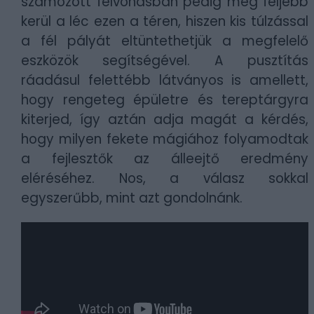
számozott felvonásban pedig még feljebb
kerül a léc ezen a téren, hiszen kis túlzással
a fél pályát eltüntethetjük a megfelelő
eszközök segítségével. A pusztítás
ráadásul felettébb látványos is amellett,
hogy rengeteg épületre és tereptárgyra
kiterjed, így aztán adja magát a kérdés,
hogy milyen fekete mágiához folyamodtak
a fejlesztők az álleejtő eredmény
eléréséhez. Nos, a válasz sokkal
egyszerűbb, mint azt gondolnánk.