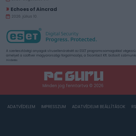
Echoes of Aincrad
2026. július 10.
A szerkesztőségi anyagok vírusellenőrzését az ESET programcsomagokkal végezzü
amelyet a szoftver magyarországi forgalmazója, a Sicontact Kft. biztosít számunk
Hirdetés
Minden jog fenntartva © 2026
ADATVÉDELEM
IMPRESSZUM
ADATVÉDELMI BEÁLLÍTÁSOK
R