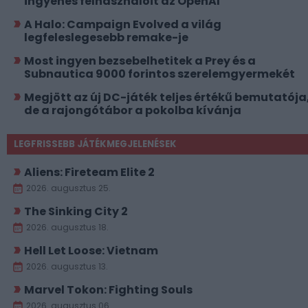
ingyenes felhasználóit az OpenAI
A Halo: Campaign Evolved a világ
legfeleslegesebb remake-je
Most ingyen bezsebelhetitek a Prey és a
Subnautica 9000 forintos szerelemgyermekét
Megjött az új DC-játék teljes értékű bemutatója
de a rajongótábor a pokolba kívánja
LEGFRISSEBB JÁTÉKMEGJELENÉSEK
Aliens: Fireteam Elite 2
2026. augusztus 25.
The Sinking City 2
2026. augusztus 18.
Hell Let Loose: Vietnam
2026. augusztus 13.
Marvel Tokon: Fighting Souls
2026. augusztus 06.