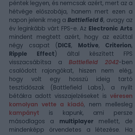
péntek legyen, és nemcsak azért, mert az a
hétvége előszobája, hanem mert ezen a
napon jelenik meg a
Battlefield 6
, avagy az
év leginkább várt FPS-e. Az
Electronic Arts
mindent megtett azért, hogy az ezúttal
négy csapat (
DICE
,
Motive
,
Criterion
,
Ripple Effect
) által készített FPS
visszacsábítsa a
Battlefield 2042
-ben
csalódott rajongókat, hiszen nem elég,
hogy volt egy hosszú ideig tartó
tesztidőszak (Battlefield Labs), a nyílt
bétákra adott visszajelzéseket is
véresen
komolyan vette a kiadó
, nem mellesleg
kampányt
is kapunk, ami persze
másodlagos a
multiplayer
mellett, de
mindenképp örvendetes a létezése. Ha