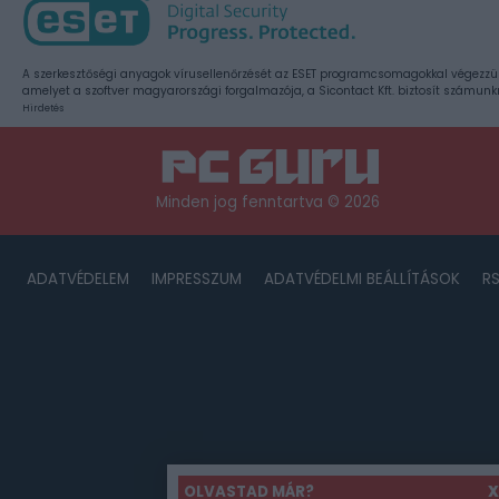
A szerkesztőségi anyagok vírusellenőrzését az ESET programcsomagokkal végezzü
amelyet a szoftver magyarországi forgalmazója, a Sicontact Kft. biztosít számunk
Hirdetés
Minden jog fenntartva © 2026
ADATVÉDELEM
IMPRESSZUM
ADATVÉDELMI BEÁLLÍTÁSOK
R
OLVASTAD MÁR?
X