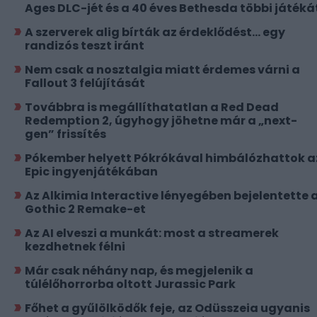
Ages DLC-jét és a 40 éves Bethesda többi játéká
A szerverek alig bírták az érdeklődést... egy
randizós teszt iránt
Nem csak a nosztalgia miatt érdemes várni a
Fallout 3 felújítását
Továbbra is megállíthatatlan a Red Dead
Redemption 2, úgyhogy jöhetne már a „next-
gen” frissítés
Pókember helyett Pókrókával himbálózhattok a
Epic ingyenjátékában
Az Alkimia Interactive lényegében bejelentette 
Gothic 2 Remake-et
Az AI elveszi a munkát: most a streamerek
kezdhetnek félni
Már csak néhány nap, és megjelenik a
túlélőhorrorba oltott Jurassic Park
Főhet a gyűlölködők feje, az Odüsszeia ugyanis