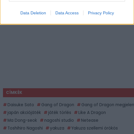
Data Deletion
Data Access
Privacy Policy
CÍMKÉK
Daisuke Sato
Gang of Dragon
Gang of Dragon megjele
japán akciójáték
játék törlés
Like A Dragon
Ma Dong-seok
nagoshi studio
Netease
Toshihiro Nagoshi
yakuza
Yakuza szellemi örökös