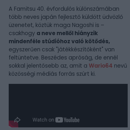
A Famitsu 40. évfordulós különszámában
több neves japán fejlesztő küldött üdvözlő
üzenetet, köztük maga Nagoshi is –
csakhogy
a neve mellől hiányzik
mindenféle stúdióhoz való kötődés,
egyszerűen csak "játékkészítőként" van
feltüntetve. Beszédes apróság, de ennél
sokkal jelentősebb az, amit a
Wario64
nevű
közösségi médiás forrás szúrt ki.