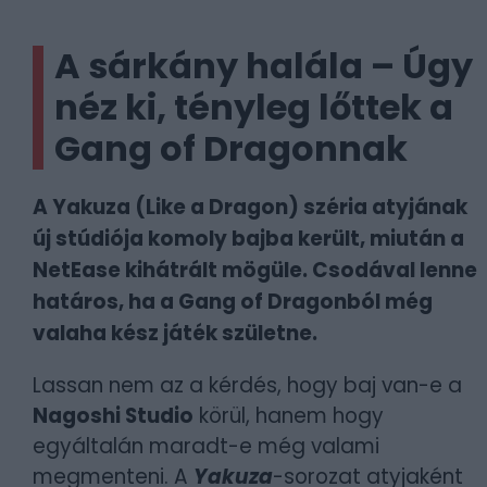
A sárkány halála – Úgy
néz ki, tényleg lőttek a
Gang of Dragonnak
A Yakuza (Like a Dragon) széria atyjának
új stúdiója komoly bajba került, miután a
NetEase kihátrált mögüle. Csodával lenne
határos, ha a Gang of Dragonból még
valaha kész játék születne.
Lassan nem az a kérdés, hogy baj van-e a
Nagoshi Studio
körül, hanem hogy
egyáltalán maradt-e még valami
megmenteni. A
Yakuza
-sorozat atyjaként