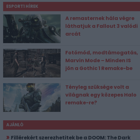
ESPORT1 HÍREK
A remasternek hála végre
láthatjuk a Fallout 3 valódi
arcát
Fotómód, modtámogatás,
Marvin Mode – Minden IS
jön a Gothic 1 Remake-be
Tényleg szüksége volt a
világnak egy közepes Halo
remake-re?
AJÁNLÓ
Fillérekért szerezhetitek be a DOOM: The Dark