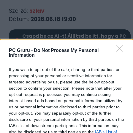
Szerző:
szlav
Dátum:
2026.06.18 19:00
Csapd be az AI-t! Állítsd be itt, hogy a PC
Guru tartalmairól véletlenül se maradj le
a Google-ben.
PC Gruru -
Do Not Process My Personal
Information
KAPCSOLÓDÓ HÍREK
If you wish to opt-out of the sale, sharing to third parties, or
processing of your personal or sensitive information for
A The Game Awards egyik legígéretesebb
targeted advertising by us, please use the below opt-out
címe már a megjelenés előtt megbukott?!
section to confirm your selection. Please note that after your
opt-out request is processed you may continue seeing
Ideje keresztet vetni a Yakuzába oltott
interest-based ads based on personal information utilized by
GTA-ra, már a készítők weboldala sem
us or personal information disclosed to third parties prior to
elérhető
your opt-out. You may separately opt-out of the further
disclosure of your personal information by third parties on the
IAB’s list of downstream participants. This information may
LEGFRISSEBB VIDEÓNK
also be disclosed by us to third parties on the
IAB’s List of