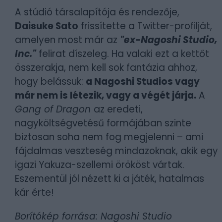
A stúdió társalapítója és rendezője,
Daisuke Sato
frissítette a Twitter-profilját,
amelyen most már az
"ex-Nagoshi Studio,
Inc."
felirat díszeleg. Ha valaki ezt a kettőt
összerakja, nem kell sok fantázia ahhoz,
hogy belássuk:
a Nagoshi Studios vagy
már nem is létezik, vagy a végét járja.
A
Gang of Dragon
az eredeti,
nagyköltségvetésű formájában szinte
biztosan soha nem fog megjelenni – ami
fájdalmas veszteség mindazoknak, akik egy
igazi Yakuza-szellemi örököst vártak.
Eszementül jól nézett ki a játék, hatalmas
kár érte!
Borítókép forrása: Nagoshi Studio