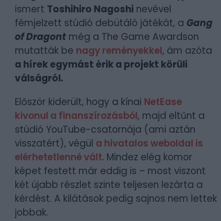
ismert
Toshihiro Nagoshi
nevével
fémjelzett stúdió debütáló játékát, a
Gang
of Dragont
még a The Game Awardson
mutatták be
nagy reményekkel
, ám azóta
a hírek egymást érik a projekt körüli
válságról.
Először kiderült, hogy a kínai
NetEase
kivonul a finanszírozásból
, majd eltűnt a
stúdió YouTube-csatornája (ami aztán
visszatért), végül
a hivatalos weboldal is
elérhetetlenné vált.
Mindez elég komor
képet festett már eddig is – most viszont
két újabb részlet szinte teljesen lezárta a
kérdést. A kilátások pedig sajnos nem lettek
jobbak.