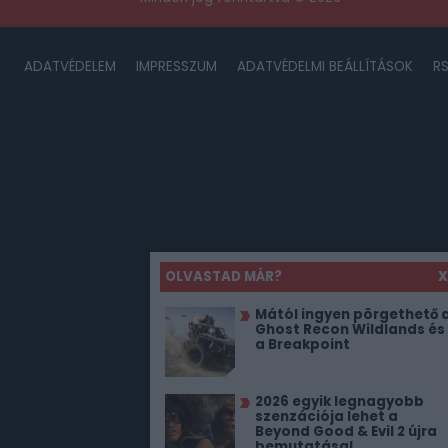
ADATVÉDELEM
IMPRESSZUM
ADATVÉDELMI BEÁLLÍTÁSOK
R
OLVASTAD MÁR?
X
Mától ingyen pörgethető 
Ghost Recon Wildlands és
a Breakpoint
2026 egyik legnagyobb
szenzációja lehet a
Beyond Good & Evil 2 újra
bemutatása!