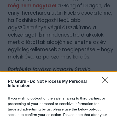
még nem hagyta el
a Gang of Dragon, de
ennyi hercehurca után kisebb csoda lenne,
ha Toshihiro Nagoshi legújabb
agyszüleménye végül átszakítaná a
célszalagot. Én mindenesetre drukkolok,
mert a látottak alapján ez lehetne az év
egyik legkellemesebb meglepetése – hogy
melyik évé, az persze más kérdés.
Borítókép forrása: Nagoshi Studio
Szerző:
LeEcoBo
PC Gruru -
Do Not Process My Personal
Information
Dátum:
2026.05.13 12:00
If you wish to opt-out of the sale, sharing to third parties, or
Csapd be az AI-t! Állítsd be itt, hogy a PC
processing of your personal or sensitive information for
targeted advertising by us, please use the below opt-out
Guru tartalmairól véletlenül se maradj le
section to confirm your selection. Please note that after your