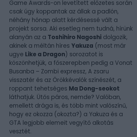
Game Awards-on levetített előzetes során
csak úgy koppantak az állak a padlón,
néhány hónap alatt kérdésessé vált a
projekt sorsa. Aki esetleg nem tudná, hírünk
alanyán az a
Toshihiro Nagoshi
dolgozik,
akinek a méltán híres
Yakuza
(most már
ugye
Like a Dragon
) sorozatot is
köszönhetjük, a főszerepben pedig a Vonat
Busanba – Zombi expressz, A zsaru
visszatér és az Örökkévalók színészét, a
roppant tehetséges
Ma Dong-seokot
láthatjuk. Ütős páros, nemde? Valóban,
emellett drága is, és több mint valószínű,
hogy ez okozza (okozta?) a Yakuza és a
GTA legjobb elemeit vegyítő alkotás
vesztét.