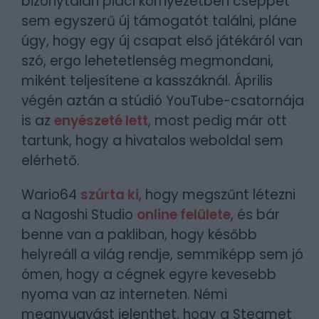
bizonytalan piaci környezetben cseppet
sem egyszerű új támogatót találni, pláne
úgy, hogy egy új csapat első játékáról van
szó, ergo lehetetlenség megmondani,
miként teljesítene a kasszáknál. Április
végén aztán a stúdió YouTube-csatornája
is az
enyészeté lett
, most pedig már ott
tartunk, hogy a hivatalos weboldal sem
elérhető.
Wario64
szúrta ki
, hogy megszűnt létezni
a Nagoshi Studio
online felülete
, és bár
benne van a pakliban, hogy később
helyreáll a világ rendje, semmiképp sem jó
ómen, hogy a cégnek egyre kevesebb
nyoma van az interneten. Némi
megnyugvást jelenthet, hogy a Steamet