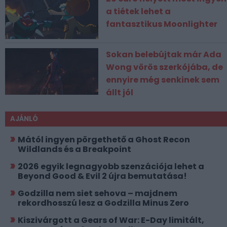
a tiétek lehet a
fantasztikus Moonlighter
Sokan belebújtak már Ada
Wong vörös szerkójába, de
ennyire még senkinek sem
állt jól
AJÁNLÓ
Mától ingyen pörgethető a Ghost Recon
Wildlands és a Breakpoint
2026 egyik legnagyobb szenzációja lehet a
Beyond Good & Evil 2 újra bemutatása!
Godzilla nem siet sehova – majdnem
rekordhosszú lesz a Godzilla Minus Zero
Kiszivárgott a Gears of War: E-Day limitált,