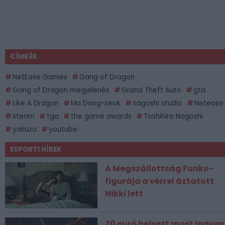
CÍMKÉK
NetEase Games
Gang of Dragon
Gang of Dragon megjelenés
Grand Theft Auto
gta
Like A Dragon
Ma Dong-seok
nagoshi studio
Netease
steam
tga
the game awards
Toshihiro Nagoshi
yakuza
youtube
ESPORT1 HÍREK
A Megszállottság Funko-
figurája a vérrel áztatott
Nikki lett
20 euró helyett most ingyen