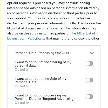
a Google-ben.
opt-out request is processed you may continue seeing
interest-based ads based on personal information utilized by
us or personal information disclosed to third parties prior to
KAPCSOLÓDÓ HÍREK
your opt-out. You may separately opt-out of the further
disclosure of your personal information by third parties on the
Máris temethetjük a GTA és a Yakuza
IAB’s list of downstream participants. This information may
szerelemgyermekét?
also be disclosed by us to third parties on the
IAB’s List of
A The Game Awards egyik legígéretesebb
Downstream Participants
that may further disclose it to other
third parties.
címe már a megjelenés előtt megbukott?!
Personal Data Processing Opt Outs
LEGFRISSEBB VIDEÓNK
I want to opt-out of the Sharing of my
personal data.
Opted In
I want to opt-out of the Sale of my
Personal Data.
Opted In
I want to opt-out of processing my
Personal Data for Targeted Advertising.
Opted In