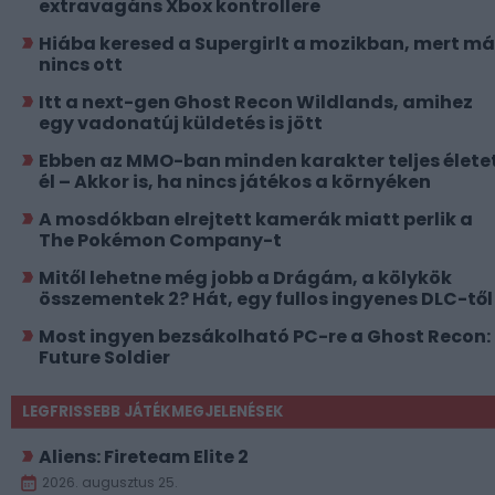
extravagáns Xbox kontrollere
Hiába keresed a Supergirlt a mozikban, mert má
nincs ott
Itt a next-gen Ghost Recon Wildlands, amihez
egy vadonatúj küldetés is jött
Ebben az MMO-ban minden karakter teljes élete
él – Akkor is, ha nincs játékos a környéken
A mosdókban elrejtett kamerák miatt perlik a
The Pokémon Company-t
Mitől lehetne még jobb a Drágám, a kölykök
összementek 2? Hát, egy fullos ingyenes DLC-től
Most ingyen bezsákolható PC-re a Ghost Recon:
Future Soldier
LEGFRISSEBB JÁTÉKMEGJELENÉSEK
Aliens: Fireteam Elite 2
2026. augusztus 25.