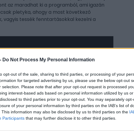
ont az maradhat ki a programból, ami igazán
e csak pletyka, ahogy a most következő
, vagyis tessék fenntartásokkal kezelni a
-
Do Not Process My Personal Information
CÍM
to opt-out of the sale, sharing to third parties, or processing of your per
ass
formation for targeted advertising by us, please use the below opt-out s
Ass
r selection. Please note that after your opt-out request is processed y
 Cry 7 egyik zenéjét is
kiszivárogtató
Rogue
eing interest-based ads based on personal information utilized by us or
Ass
 részletet az Assassin's Creed Hexe kapcsán,
disclosed to third parties prior to your opt-out. You may separately opt-
ezi
 érhet meglepetésként, ám akad egy-két dolog,
losure of your personal information by third parties on the IAB’s list of
ten
 szemöldökét. A bennfentes szerint az opusz
. This information may also be disclosed by us to third parties on the
IA
wür
Participants
that may further disclose it to other third parties.
, hanem Anikának hívják, a sztori pedig
átszódik 1625-1631 között. Ez volt ugyebár a
ESP
ik legkegyetlenebb időszaka, ami több száz