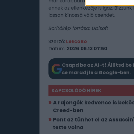
már korábban is rebesgették, a helys
ennek az ellenkezője is igaz. Bízzun
lassan kínossá váló csendet.
Borítókép forrása: Ubisoft
Szerző:
LeEcoBo
Dátum:
2026.05.13 07:50
Csapd be az AI-t! Állítsd be 
se maradj le a Google-ben.
KAPCSOLÓDÓ HÍREK
A rajongók kedvence is bekö
Creed-ben
Pont az tűnhet el az Assassi
tette volna