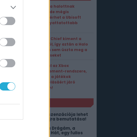
Évek óta halottnak
hitték, de mégis
visszatérhet a Ubisoft
leghányattatottabb
játéka!
Master Chief kiment a
divatból, így aztán a Halo
Studios sem úszta meg a
leépítéseket
Megújul az Xbox
Achievement-rendszere,
érkezik a játékok
kimaxolásáért járó
jutalom!
NLÓ
026 egyik legnagyobb szenzációja lehet
 Beyond Good & Evil 2 újra bemutatása!
itől lehetne még jobb a Drágám, a
ölykök összementek 2? Hát, egy fullos