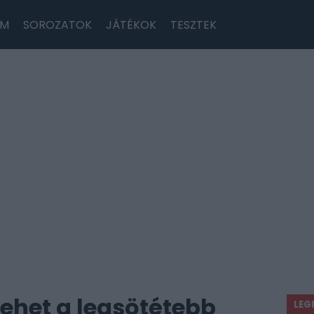
LM
SOROZATOK
JÁTÉKOK
TESZTEK
lehet a legsötétebb
LEG