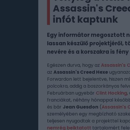
Assassin's Creed
infót kaptunk
Egy informátor megosztott né
lassan készülő projektjéről, 
nevére és a korszakra is fény
Egészen durva, hogy az
Assassin's
az
Assassin's Creed Hexe
ugyanazo
Forwardon lett bejelentve, hiszen m
polcokra, addig a boszorkányos felv
Februárban ugyebár
Clint Hocking
,
franciákat, néhány hónappal később
és bár
Jean Guesdon
(
Assassin's 
személyében egy megbízható szakem
teljesen nyugodtak a projekttel kap
nemrég beiktatott
tartalomért fele