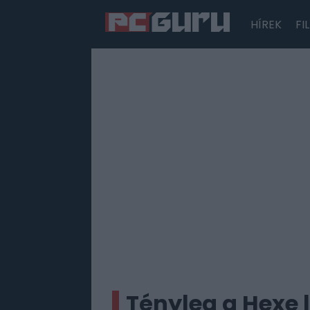
HÍREK
FI
Hírek
Film
Sorozatok
Játékok
Tesztek
Tényleg a Hexe 