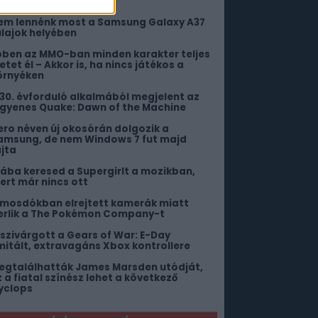
ngyenes DLC-től!
em lennénk most a Samsung Galaxy A37
ulajok helyében
bben az MMO-ban minden karakter teljes
etet él – Akkor is, ha nincs játékos a
örnyéken
 30. évforduló alkalmából megjelent az
ngyenes Quake: Dawn of the Machine
ero néven új okosórán dolgozik a
amsung, de nem Windows 7 fut majd
ajta
iába keresed a Supergirlt a mozikban,
ert már nincs ott
 mosdókban elrejtett kamerák miatt
erlik a The Pokémon Company-t
iszivárgott a Gears of War: E-Day
imitált, extravagáns Xbox kontrollere
egtalálhatták James Marsden utódját,
z a fiatal színész lehet a következő
yclops