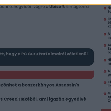
zín és a korszak pedig eddig sem volt titok,
i
k benne, hogy idén végre a
Ubisoft
is megtöri a
N
t
E
él
k
A
i
A
S
r
itt, hogy a PC Guru tartalmairól véletlenül
H
m
A
p
K
szönhet a boszorkányos Assassin's
l
M
e
n's Creed Hexéből, ami igazán egyedivé
C