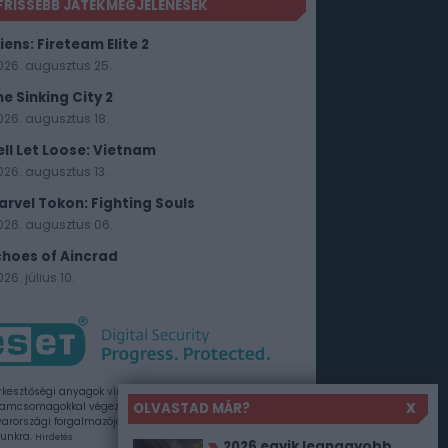
FRISSEBB JÁTÉKMEGJELENÉSEK
iens: Fireteam Elite 2
026. augusztus 25.
he Sinking City 2
026. augusztus 18.
ell Let Loose: Vietnam
026. augusztus 13.
arvel Tokon: Fighting Souls
026. augusztus 06.
choes of Aincrad
26. július 10.
rkesztőségi anyagok vírusellenőrzését az ESET
OLVASTAD MÁR?
X
amcsomagokkal végezzük, amelyet a szoftver
rországi forgalmazója, a Sicontact Kft. biztosít
unkra.
Hirdetés
2026 egyik legnagyobb