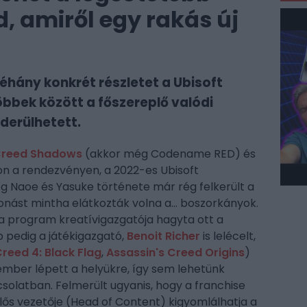
, amiről egy rakás új
hány konkrét részletet a Ubisoft
többek között a főszereplő valódi
 derülhetett.
 Creed Shadows
(akkor még Codename RED) és
n a rendezvényen, a 2022-es Ubisoft
íg Naoe és Yasuke története már rég felkerült a
onást mintha elátkozták volna a... boszorkányok.
 a program kreatívigazgatója hagyta ott a
 pedig a játékigazgató,
Benoit Richer
is lelécelt,
Creed 4: Black Flag
,
Assassin's Creed Origins
)
ber lépett a helyükre, így sem lehetünk
csolatban. Felmerült ugyanis, hogy a franchise
lős vezetője (Head of Content) kigyomlálhatja a