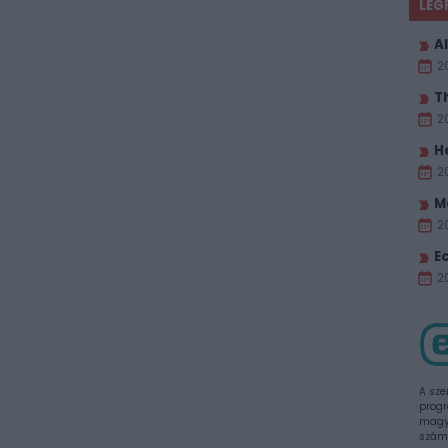
LEG
Al
2
T
2
H
2
M
2
E
20
A sze
progr
magya
szám