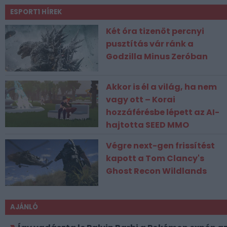
ESPORT1 HÍREK
Két óra tizenöt percnyi
pusztítás vár ránk a
Godzilla Minus Zeróban
Akkor is él a világ, ha nem
vagy ott – Korai
hozzáférésbe lépett az AI-
hajtotta SEED MMO
Végre next-gen frissítést
kapott a Tom Clancy's
Ghost Recon Wildlands
AJÁNLÓ