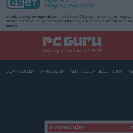
A szerkesztőségi anyagok vírusellenőrzését az ESET programcsomagokkal végezzü
amelyet a szoftver magyarországi forgalmazója, a Sicontact Kft. biztosít számunk
Hirdetés
Minden jog fenntartva © 2026
ADATVÉDELEM
IMPRESSZUM
ADATVÉDELMI BEÁLLÍTÁSOK
R
OLVASTAD MÁR?
X