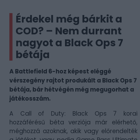
Érdekel még bárkit a
COD? – Nem durrant
nagyot a Black Ops 7
bétája
A Battlefield 6-hoz képest eléggé
vérszegény rajtot produkált a Black Ops 7
bétája, bár hétvégén még megugorhat a
játékosszám.
A Call of Duty: Black Ops 7 korai
hozzáférésű béta verziója már elérhető,
méghozzá azoknak, akik vagy előrendelték
a játékot, vagy pedig Game Pass Ultimate