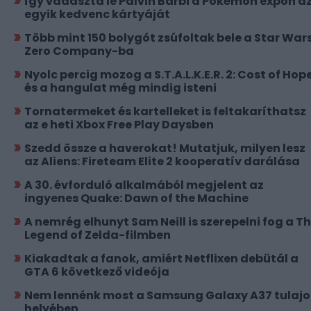
Így vadászta le Palvin Barbi a Pokémon expón a
egyik kedvenc kártyáját
Több mint 150 bolygót zsúfoltak bele a Star Wars
Zero Company-ba
Nyolc percig mozog a S.T.A.L.K.E.R. 2: Cost of Hope
és a hangulat még mindig isteni
Tornatermeket és kartelleket is feltakaríthatsz
az e heti Xbox Free Play Daysben
Szedd össze a haverokat! Mutatjuk, milyen lesz
az Aliens: Fireteam Elite 2 kooperatív darálása
A 30. évforduló alkalmából megjelent az
ingyenes Quake: Dawn of the Machine
A nemrég elhunyt Sam Neill is szerepelni fog a T
Legend of Zelda-filmben
Kiakadtak a fanok, amiért Netflixen debütál a
GTA 6 következő videója
Nem lennénk most a Samsung Galaxy A37 tulajo
helyében