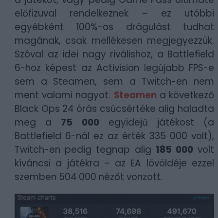
előfizuval rendelkeznek – ez utóbbi
egyébként 100%-os drágulást tudhat
magának, csak mellékesen megjegyezzük.
Szóval az idei nagy riválishoz, a Battlefield
6-hoz képest az Activision legújabb FPS-e
sem a Steamen, sem a Twitch-en nem
ment valami nagyot.
Steamen
a következő
Black Ops 24 órás csúcsértéke alig haladta
meg a
75 000
egyidejű játékost (a
Battlefield 6-nál ez az érték 335 000 volt),
Twitch-en pedig tegnap alig
185 000
volt
kíváncsi a játékra – az EA lövöldéje ezzel
szemben 504 000 nézőt vonzott.