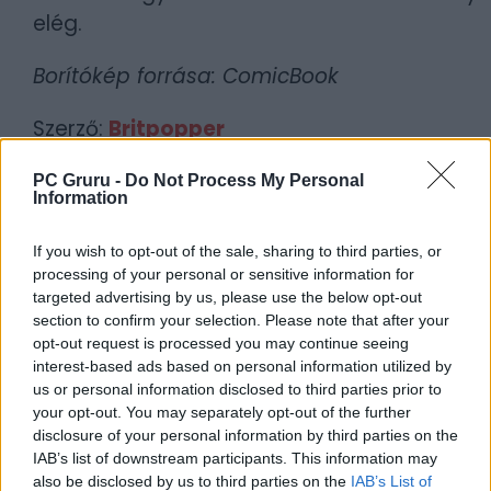
elég.
Borítókép forrása: ComicBook
Szerző:
Britpopper
Dátum:
2025.10.03 18:30
PC Gruru -
Do Not Process My Personal
Information
Csapd be az AI-t! Állítsd be itt, hogy a PC
Guru tartalmairól véletlenül se maradj le
If you wish to opt-out of the sale, sharing to third parties, or
a Google-ben.
processing of your personal or sensitive information for
targeted advertising by us, please use the below opt-out
section to confirm your selection. Please note that after your
KAPCSOLÓDÓ HÍREK
opt-out request is processed you may continue seeing
interest-based ads based on personal information utilized by
Még meg sem jelent, de már lop a Call of
us or personal information disclosed to third parties prior to
Duty: Black Ops 7 a Battlefield 6-ból
your opt-out. You may separately opt-out of the further
disclosure of your personal information by third parties on the
Órákkal az indulás után már el is lepték a
IAB’s list of downstream participants. This information may
csalók a Black Ops 7 bétáját
also be disclosed by us to third parties on the
IAB’s List of