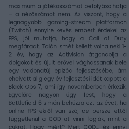
maximum a játékosszámot befolyásolhatja
– a nézőszámot nem. Az viszont, hogy a
legnagyobb gaming-stream platformon
(Twitch) ennyire kevés embert érdekel az
FPS, jól mutatja, hogy a Call of Duty
megfáradt. Talán ismét kellett volna neki 1-
2 év, hogy az Activision átgondolja a
dolgokat és újult erővel vághassanak bele
egy vadonatúj epizód fejlesztésébe, ám
ehelyett alig egy év fejlesztési időt kapott a
Black Ops 7, ami így novemberben érkezik.
Egyelőre nagyon úgy fest, hogy a
Battlefield 6 simán behúzza ezt az évet, ha
online FPS-ekről van szó, de persze ettől
függetlenül a COD-ot vinni fogják, mint a
cukrot. Hogy miért? Mert COD... és ennyi