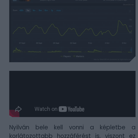
Nyilván bele kell vonni a képletbe a
korlátozottabb hozzáférést is, viszont ez