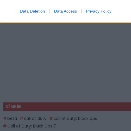
Data Deletion
Data Access
Privacy Policy
CÍMKÉK
béta
call of duty
call of duty: black ops
Call of Duty: Black Ops 7