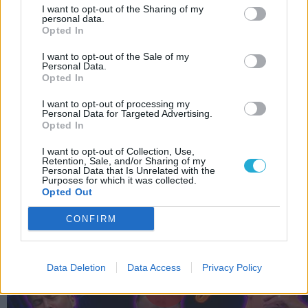
I want to opt-out of the Sharing of my
Videóban meséljük el, miért várós a The
personal data.
Opted In
Blood of Dawnwalker
Gépigény tekintetében azért nem
I want to opt-out of the Sale of my
Personal Data.
szerénykedik a The Blood of Dawnwalker
Opted In
Szexelhetünk a The Blood of
I want to opt-out of processing my
Dawnwalkerben, csak épp nem érdemes
Personal Data for Targeted Advertising.
Opted In
LEGFRISSEBB VIDEÓNK
I want to opt-out of Collection, Use,
Retention, Sale, and/or Sharing of my
Personal Data that Is Unrelated with the
Purposes for which it was collected.
Opted Out
CONFIRM
Data Deletion
Data Access
Privacy Policy