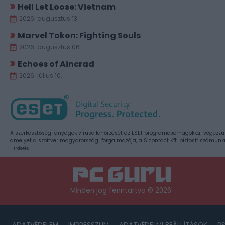
Hell Let Loose: Vietnam
2026. augusztus 13.
Marvel Tokon: Fighting Souls
2026. augusztus 06.
Echoes of Aincrad
2026. július 10.
A szerkesztőségi anyagok vírusellenőrzését az ESET programcsomagokkal végezzü
amelyet a szoftver magyarországi forgalmazója, a Sicontact Kft. biztosít számunk
Hirdetés
Minden jog fenntartva © 2026