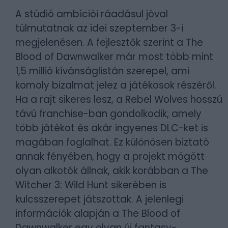
A stúdió ambíciói ráadásul jóval
túlmutatnak az idei szeptember 3-i
megjelenésen. A fejlesztők szerint a The
Blood of Dawnwalker már most több mint
1,5 millió kívánságlistán szerepel, ami
komoly bizalmat jelez a játékosok részéről.
Ha a rajt sikeres lesz, a Rebel Wolves hosszú
távú franchise-ban gondolkodik, amely
több játékot és akár ingyenes DLC-ket is
magában foglalhat. Ez különösen biztató
annak fényében, hogy a projekt mögött
olyan alkotók állnak, akik korábban a The
Witcher 3: Wild Hunt sikerében is
kulcsszerepet játszottak. A jelenlegi
információk alapján a The Blood of
Dawnwalker egy olyan új fantasy-