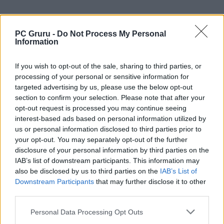
PC Gruru -
Do Not Process My Personal
Information
If you wish to opt-out of the sale, sharing to third parties, or
processing of your personal or sensitive information for
targeted advertising by us, please use the below opt-out
Borítókép: Steam
section to confirm your selection. Please note that after your
opt-out request is processed you may continue seeing
Szerző:
TZeus
interest-based ads based on personal information utilized by
us or personal information disclosed to third parties prior to
Dátum:
2026.06.16 20:30
your opt-out. You may separately opt-out of the further
disclosure of your personal information by third parties on the
Csapd be az AI-t! Állítsd be itt, hogy a PC
IAB’s list of downstream participants. This information may
also be disclosed by us to third parties on the
IAB’s List of
Guru tartalmairól véletlenül se maradj le
Downstream Participants
that may further disclose it to other
a Google-ben.
third parties.
Personal Data Processing Opt Outs
KAPCSOLÓDÓ HÍREK