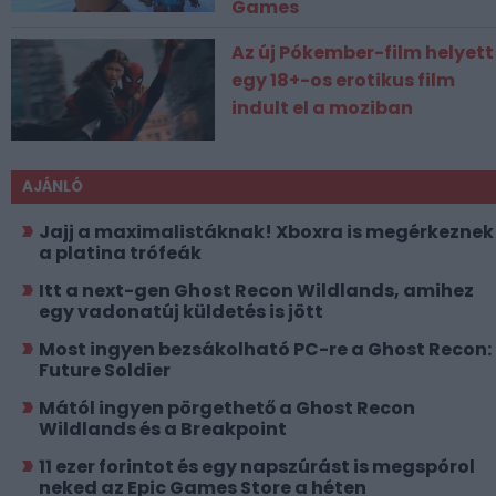
Games
Az új Pókember-film helyett
egy 18+-os erotikus film
indult el a moziban
AJÁNLÓ
Jajj a maximalistáknak! Xboxra is megérkeznek
a platina trófeák
Itt a next-gen Ghost Recon Wildlands, amihez
egy vadonatúj küldetés is jött
Most ingyen bezsákolható PC-re a Ghost Recon:
Future Soldier
Mától ingyen pörgethető a Ghost Recon
Wildlands és a Breakpoint
11 ezer forintot és egy napszúrást is megspórol
neked az Epic Games Store a héten