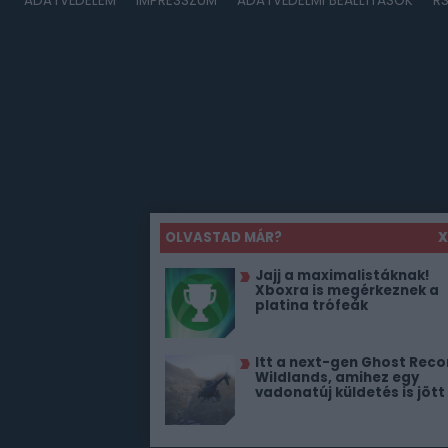
ADATVÉDELEM
IMPRESSZUM
ADATVÉDELMI BEÁLLÍTÁSOK
R
OLVASTAD MÁR?
X
Jajj a maximalistáknak!
Xboxra is megérkeznek a
platina trófeák
Itt a next-gen Ghost Reco
Wildlands, amihez egy
vadonatúj küldetés is jött