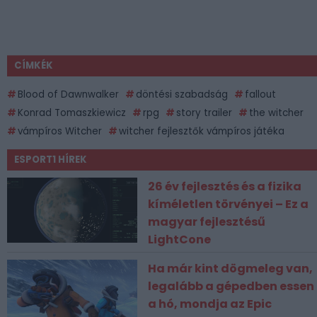
CÍMKÉK
Blood of Dawnwalker
döntési szabadság
fallout
Konrad Tomaszkiewicz
rpg
story trailer
the witcher
vámpíros Witcher
witcher fejlesztők vámpíros játéka
ESPORT1 HÍREK
26 év fejlesztés és a fizika
kíméletlen törvényei – Ez a
magyar fejlesztésű
LightCone
Ha már kint dögmeleg van,
legalább a gépedben essen
a hó, mondja az Epic