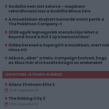
Godzilla nem siet sehova – majdnem
rekordhosszú lesz a Godzilla Minus Zero
A mosdókban elrejtett kamerák miatt perlik a
The Pokémon Company-t
2026 egyik legnagyobb szenzációja lehet a
Beyond Good & Evil 2 újra bemutatása!
Hiába keresed a Supergirlt a mozikban, mert má
nincs ott
Akkora „siker” a Halo: Campaign Evolved, hogy
az Xbox már el is kezdte kirúgni az embereket
LEGFRISSEBB JÁTÉKMEGJELENÉSEK
Aliens: Fireteam Elite 2
2026. augusztus 25.
The Sinking City 2
2026. augusztus 18.