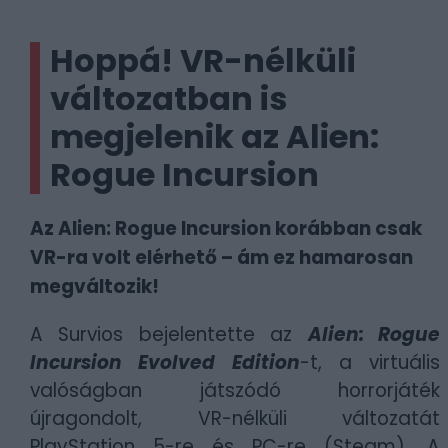
Hoppá! VR-nélküli
változatban is
megjelenik az Alien:
Rogue Incursion
Az Alien: Rogue Incursion korábban csak
VR-ra volt elérhető – ám ez hamarosan
megváltozik!
A Survios bejelentette az
Alien: Rogue
Incursion Evolved Edition
-t, a virtuális
valóságban játszódó horrorjáték
újragondolt, VR-nélküli változatát
PlayStation 5-re és PC-re (Steam). A