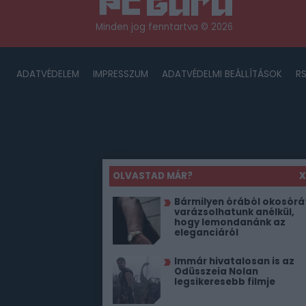
Minden jog fenntartva © 2026
ADATVÉDELEM
IMPRESSZUM
ADATVÉDELMI BEÁLLÍTÁSOK
R
OLVASTAD MÁR?
X
Bármilyen órából okosórá
varázsolhatunk anélkül,
hogy lemondanánk az
eleganciáról
Immár hivatalosan is az
Odüsszeia Nolan
legsikeresebb filmje