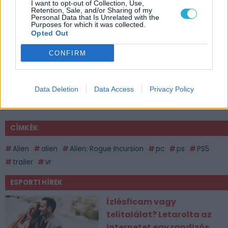
I want to opt-out of Collection, Use,
Retention, Sale, and/or Sharing of my
Personal Data that Is Unrelated with the
Purposes for which it was collected.
Opted Out
CONFIRM
Data Deletion
Data Access
Privacy Policy
CÍMKÉK
Alien
alien
Alien: Rogue Incursion
pc
ps
PS5
trailer
vr
ESPORT1 HÍREK
Ízlésficam vagy
telitalálat? Letarolta az
internetet egy randizós