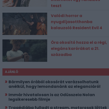
teszt
Valódi horror a
nyugdíjasotthonba
kalauzoló Resident Evil 4
Óra okosító hozza el a régi,
elegáns karórákat a 21.
századba
AJÁNLÓ
Bármilyen órából okosórát varázsolhatunk
anélkül, hogy lemondanánk az eleganciáról
Immár hivatalosan is az Odüsszeia Nolan
legsikeresebb filmje
Tragédiába fulladt a stream, motorosok lőttek