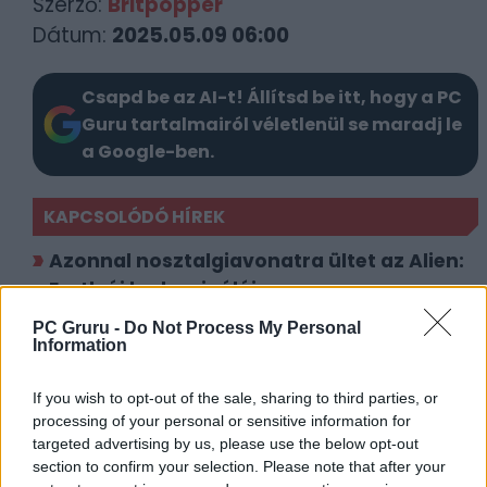
Szerző:
Britpopper
Dátum:
2025.05.09 06:00
Csapd be az AI-t! Állítsd be itt, hogy a PC
Guru tartalmairól véletlenül se maradj le
a Google-ben.
KAPCSOLÓDÓ HÍREK
Azonnal nosztalgiavonatra ültet az Alien:
Earth új kedvcsinálója
Nem csak a xenomorftól kell tartani – Új
PC Gruru -
Do Not Process My Personal
Information
előzetesen az Alien: Earth
If you wish to opt-out of the sale, sharing to third parties, or
LEGFRISSEBB VIDEÓNK
processing of your personal or sensitive information for
targeted advertising by us, please use the below opt-out
section to confirm your selection. Please note that after your