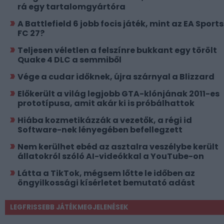
rá egy tartalomgyártóra
A Battlefield 6 jobb focis játék, mint az EA Sports
FC 27?
Teljesen véletlen a felszínre bukkant egy törölt
Quake 4 DLC a semmiből
Vége a cudar időknek, újra szárnyal a Blizzard
Előkerült a világ legjobb GTA-klónjának 2011-es
prototípusa, amit akár ki is próbálhattok
Hiába kozmetikázzák a vezetők, a régi id
Software-nek lényegében befellegzett
Nem kerülhet ebéd az asztalra veszélybe került
állatokról szóló AI-videókkal a YouTube-on
Látta a TikTok, mégsem lőtte le időben az
öngyilkossági kísérletet bemutató adást
LEGFRISSEBB JÁTÉKMEGJELENÉSEK