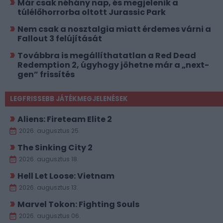
Már csak néhány nap, és megjelenik a
túlélőhorrorba oltott Jurassic Park
Nem csak a nosztalgia miatt érdemes várni a
Fallout 3 felújítását
Továbbra is megállíthatatlan a Red Dead
Redemption 2, úgyhogy jöhetne már a „next-
gen” frissítés
LEGFRISSEBB JÁTÉKMEGJELENÉSEK
Aliens: Fireteam Elite 2
2026. augusztus 25.
The Sinking City 2
2026. augusztus 18.
Hell Let Loose: Vietnam
2026. augusztus 13.
Marvel Tokon: Fighting Souls
2026. augusztus 06.