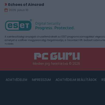
Echoes of Aincrad
2026. július 10.
A szerkesztőségi anyagok vírusellenőrzését az ESET programcsomagokkal végezzü
amelyet a szoftver magyarországi forgalmazója, a Sicontact Kft. biztosít számunk
Hirdetés
Minden jog fenntartva © 2026
ADATVÉDELEM
IMPRESSZUM
ADATVÉDELMI BEÁLLÍTÁSOK
R