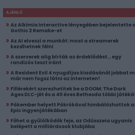
AJÁNLÓ
Az Alkimia Interactive lényegében bejelentette 
Gothic 2 Remake-et
Az AI elveszi a munkát: most a streamerek
kezdhetnek félni
A szerverek alig bírták az érdeklődést... egy
randizós teszt iránt
A Resident Evil 4 nyugdíjas kiadásánál jobbat 
már nem fogsz látni az interneten!
Fillérekért szerezhetitek be a DOOM: The Dark
Ages DLC-jét és a 40 éves Bethesda többi játéká
Pókember helyett Pókrókával himbálózhattok a
Epic ingyenjátékában
Főhet a gyűlölködők feje, az Odüsszeia ugyanis
belépett a milliárdosok klubjába