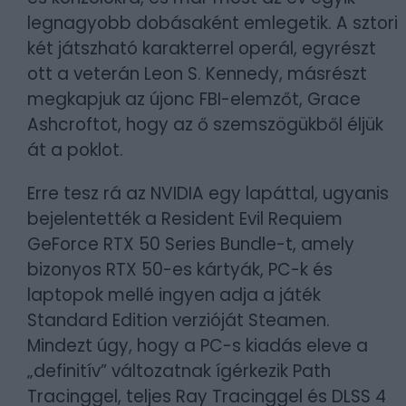
legnagyobb dobásaként emlegetik. A sztori
két játszható karakterrel operál, egyrészt
ott a veterán Leon S. Kennedy, másrészt
megkapjuk az újonc FBI-elemzőt, Grace
Ashcroftot, hogy az ő szemszögükből éljük
át a poklot.
Erre tesz rá az NVIDIA egy lapáttal, ugyanis
bejelentették a Resident Evil Requiem
GeForce RTX 50 Series Bundle-t, amely
bizonyos RTX 50-es kártyák, PC-k és
laptopok mellé ingyen adja a játék
Standard Edition verzióját Steamen.
Mindezt úgy, hogy a PC-s kiadás eleve a
„definitív” változatnak ígérkezik Path
Tracinggel, teljes Ray Tracinggel és DLSS 4