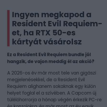
Ingyen megkapod a
Resident Evil Requiem-
et, ha RTX 50-es
kártyát vásárolsz
Ez a Resident Evil Requiem bundle jól
hangzik, de vajon meddig él az akció?
A 2026-os év már most tele van gigászi
megjelenésekkel, de a Resident Evil
Requiem alighanem sokaknak egy külön
helyet foglal el a szívében. A Capcom új
túlélőhorrorja a hónap végén érkezik PC-re
és konzolokra, és már most az év egyik