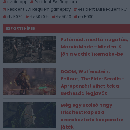
nvidia app
Resident Evil Requiem
Resident Evil Requiem gameplay
Resident Evil Requiem PC
rtx 5070
rtx 5070 ti
rtx 5080
rtx 5090
ESPORT1 HÍREK
Fotómód, modtámogatás,
Marvin Mode – Minden IS
jön a Gothic 1 Remake-be
DOOM, Wolfenstein,
Fallout, The Elder Scrolls –
Aprópénzért vihetitek a
Bethesda legjavát
Még egy utolsó nagy
frissítést kap ez a
szórakoztató kooperatív
játék