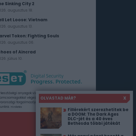
he Sinking City 2
026. augusztus 18.
ell Let Loose: Vietnam
026. augusztus 13.
arvel Tokon: Fighting Souls
026. augusztus 06.
choes of Aincrad
26. július 10.
rkesztőségi anyagok vírusellenőrzését az ESET
OLVASTAD MÁR?
X
amcsomagokkal végezzük, amelyet a szoftver
rországi forgalmazója, a Sicontact Kft. biztosít
unkra.
Hirdetés
Fillérekért szerezhetitek be
a DOOM: The Dark Ages
DLC-jét és a 40 éves
Bethesda többi játékát