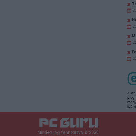
T
2
H
2
M
2
E
20
A sze
progr
magya
szám
Minden jog fenntartva © 2026