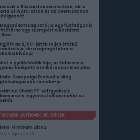
úcsúzik a Blizzard zenei mestere, aki a
orld of Warcrafton és az Overwatchon
s dolgozott
 Megszállottság sztárja egy fűzfaágat is
ettétörne egy szerepért a Resident
vilben
egjött az új DC-játék teljes értékű
emutatója, de a rajongótábor a
okolba kívánja
őhet a gyűlölködők feje, az Odüsszeia
gyanis belépett a milliárdosok klubjába
 Halo: Campaign Evolved a világ
egfeleslegesebb remake-je
orlátlan ChatGPT-vel igyekszik
ekenyerezni ingyenes felhasználóit az
penAI
FRISSEBB JÁTÉKMEGJELENÉSEK
iens: Fireteam Elite 2
026. augusztus 25.