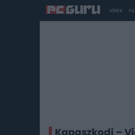
HÍREK
FI
Hírek
Film
Sorozatok
Játékok
Tesztek
Kapaszkodj – Vid