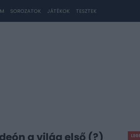
LM
SOROZATOK
JÁTÉKOK
TESZTEK
eón a világ első (?)
LEG