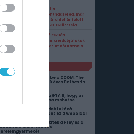
Elbukott a
kommenthadsereg, már
egymilliárd dollár felett
hajózik az Odüsszeia
Sokkoló családi
tragédia, a videójátékok
miatt került kórházba a
fiatal?
NLÓ
illérekért szerezhetitek be a DOOM: The
ark Ages DLC-jét és a 40 éves Bethesda
öbbi játékát
ár annyi pénzt hozott a GTA 6, hogy az
sszes fejlesztő nyugdíjba mehetne
irtuálisan bejárható videótékává
áltoztatja a böngésződet ez a weboldal
ost ingyen bezsebelhetitek a Prey és a
ubnautica 9000 forintos
zerelemgyermekét