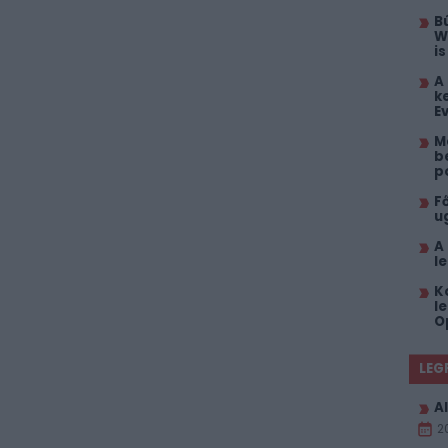
B
W
i
A
k
E
M
b
p
F
u
A
l
K
l
O
LEG
Al
2