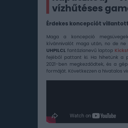
vízhűtéses game
Érdekes koncepciót villanto
Maga a koncepció megsüvegelen
kívánnivalót maga után, no de ne 
UHPILCL
fantázianevű laptop
Kick
fejéből pattant ki. Ha hihetünk a
2021-ben megkezdődtek, és a gép a
formáját. Következzen a hivatalos vi