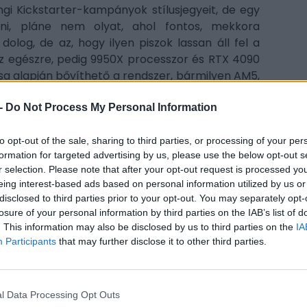
Kickstarter-kampányok stílusjegyeit, de egy
i, pláne nem olyat, ahol fontos, mekkora
olog, de az, hogy ilyen piszok lassan áll fel a
az egészre, pedig 9950X processzor és RTX 4090
sa alapján bővíthető a rendszer, bármilyen AM5,
ocit rakhatunk bele, de az Ultra 9 285K sem
n kétféle modell közül is válaszhatunk majd: a
-
Do Not Process My Personal Information
 amiben jobb a hűtés, és akár RTX 5090-et is
to opt-out of the sale, sharing to third parties, or processing of your per
CÍM
formation for targeted advertising by us, please use the below opt-out s
bből, mert ugyan papíron tényleg jól hangzik a
r selection. Please note that after your opt-out request is processed y
kon
eing interest-based ads based on personal information utilized by us or
a, pláne ilyen amatőr videóval megfűszerezve.
disclosed to third parties prior to your opt-out. You may separately opt-
gam
tra high performance integration liquid cooled
losure of your personal information by third parties on the IAB’s list of
rtx
. This information may also be disclosed by us to third parties on the
IA
Participants
that may further disclose it to other third parties.
ESP
l Data Processing Opt Outs
itt, hogy a PC Guru tartalmairól véletlenül