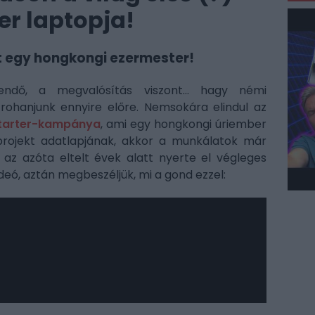
r laptopja!
tt egy hongkongi ezermester!
dő, a megvalósítás viszont... hagy némi
rohanjunk ennyire előre. Nemsokára elindul az
starter-kampánya
, ami egy hongkongi úriember
 projekt adatlapjának, akkor a munkálatok már
z azóta eltelt évek alatt nyerte el végleges
deó, aztán megbeszéljük, mi a gond ezzel: