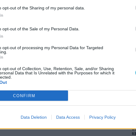
o opt-out of the Sharing of my personal data.
In
o opt-out of the Sale of my Personal Data.
 Indy kalandjait is kimaxolhatjuk
In
a klasszikus Xbox-ba épített PC, de így
to opt-out of processing my Personal Data for Targeted
ing.
In
s gamer PC!
AJÁ
o opt-out of Collection, Use, Retention, Sale, and/or Sharing
t az egyedi gamer PC-t
ersonal Data that Is Unrelated with the Purposes for which it
lected.
F
Out
D
t
CONFIRM
M
ö
V
v
Data Deletion
Data Access
Privacy Policy
M
S
s