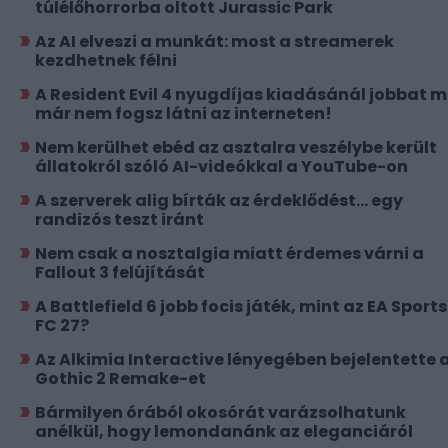
túlélőhorrorba oltott Jurassic Park
Az AI elveszi a munkát: most a streamerek
kezdhetnek félni
A Resident Evil 4 nyugdíjas kiadásánál jobbat 
már nem fogsz látni az interneten!
Nem kerülhet ebéd az asztalra veszélybe került
állatokról szóló AI-videókkal a YouTube-on
A szerverek alig bírták az érdeklődést... egy
randizós teszt iránt
Nem csak a nosztalgia miatt érdemes várni a
Fallout 3 felújítását
A Battlefield 6 jobb focis játék, mint az EA Sports
FC 27?
Az Alkimia Interactive lényegében bejelentette 
Gothic 2 Remake-et
Bármilyen órából okosórát varázsolhatunk
anélkül, hogy lemondanánk az eleganciáról