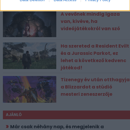
ESPORT1 HÍREK
A vevőnek mindig igaza
van, kivéve, ha
videójátékokról van szó
Ha szereted a Resident Evilt
és a Jurassic Parkot, ez
lehet a következő kedvenc
játékod!
Tizenegy év után otthagyja
a Blizzardot a stúdió
mesteri zeneszerzője
AJÁNLÓ
Már csak néhány nap, és megjelenik a