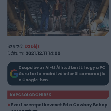
Szerző:
Dzséjt
Dátum:
2021.12.11 14:00
Csapd be az AI-t! Állítsd be itt, hogy a PC
Guru tartalmairól véletlenül se maradj le
a Google-ben.
KAPCSOLÓDÓ HÍREK
Ezért szerepel keveset Ed a Cowboy Bebop