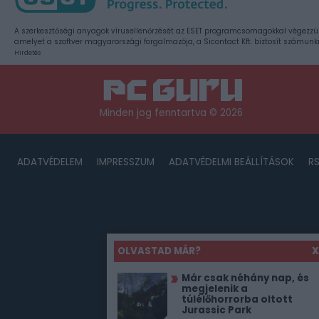
A szerkesztőségi anyagok vírusellenőrzését az ESET programcsomagokkal végezzü
amelyet a szoftver magyarországi forgalmazója, a Sicontact Kft. biztosít számunk
Hirdetés
Minden jog fenntartva © 2026
ADATVÉDELEM
IMPRESSZUM
ADATVÉDELMI BEÁLLÍTÁSOK
R
OLVASTAD MÁR?
X
Már csak néhány nap, és
megjelenik a
túlélőhorrorba oltott
Jurassic Park