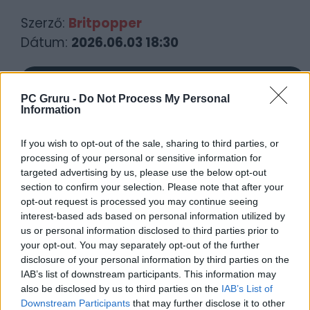
Szerző:
Britpopper
Dátum:
2026.06.03 18:30
Csapd be az AI-t! Állítsd be itt, hogy a PC
Guru tartalmairól véletlenül se maradj le
PC Gruru -
Do Not Process My Personal
Information
a Google-ben.
If you wish to opt-out of the sale, sharing to third parties, or
KAPCSOLÓDÓ HÍREK
processing of your personal or sensitive information for
targeted advertising by us, please use the below opt-out
Marvel’s Wolverine – Ki fogja maxolni a
section to confirm your selection. Please note that after your
opt-out request is processed you may continue seeing
brutalitást
interest-based ads based on personal information utilized by
Pókemberek letudva, jöhet a Marvel’s
us or personal information disclosed to third parties prior to
Wolverine!
your opt-out. You may separately opt-out of the further
disclosure of your personal information by third parties on the
IAB’s list of downstream participants. This information may
LEGFRISSEBB VIDEÓNK
also be disclosed by us to third parties on the
IAB’s List of
Downstream Participants
that may further disclose it to other