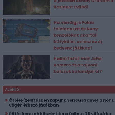
a jövőben Ashley Graham a
Resident Evilből
Ha mindig is Pokia
telefonokat és Nony
konzolokat akartál
bütykölni, ez lesz az új
kedvenc játékod!
Hallottatok már John
Romero és a tajvani
kalózok kalandjairól?
AJÁNLÓ
Ötféle ízesítésben kapunk Serious Samet a hón
végén érkező játékban
Sötét korszak köszönt be a Fallout 76 világába,