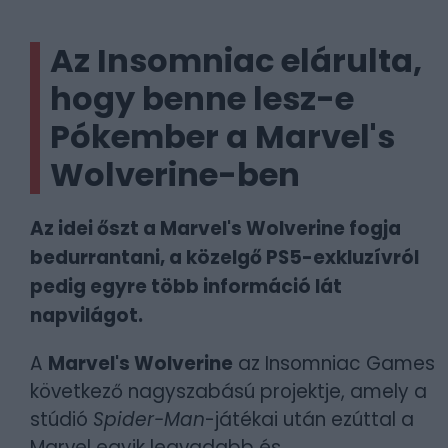
Az Insomniac elárulta,
hogy benne lesz-e
Pókember a Marvel's
Wolverine-ben
Az idei őszt a Marvel's Wolverine fogja
bedurrantani, a közelgő PS5-exkluzívról
pedig egyre több információ lát
napvilágot.
A
Marvel's Wolverine
az Insomniac Games
következő nagyszabású projektje, amely a
stúdió
Spider-Man
-játékai után ezúttal a
Marvel egyik legvadabb és