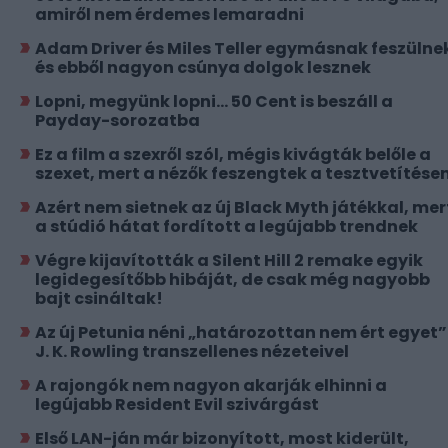
amiről nem érdemes lemaradni
Adam Driver és Miles Teller egymásnak feszülne
és ebből nagyon csúnya dolgok lesznek
Lopni, megyünk lopni... 50 Cent is beszáll a
Payday-sorozatba
Ez a film a szexről szól, mégis kivágták belőle a
szexet, mert a nézők feszengtek a tesztvetítése
Azért nem sietnek az új Black Myth játékkal, mer
a stúdió hátat fordított a legújabb trendnek
Végre kijavították a Silent Hill 2 remake egyik
legidegesítőbb hibáját, de csak még nagyobb
bajt csináltak!
Az új Petunia néni „határozottan nem ért egyet”
J. K. Rowling transzellenes nézeteivel
A rajongók nem nagyon akarják elhinni a
legújabb Resident Evil szivárgást
Első LAN-ján már bizonyított, most kiderült,