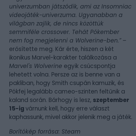
univerzumban játszódik, ami az Insomniac
videojáték-univerzuma. Ugyanabban a
világban zajlik, de nincs közöttük
semmiféle crossover. Tehát Pókember
nem fog megjelenni a Wolverine-ben.”
–
erősítette meg. Kár érte, hiszen a két
ikonikus Marvel-karakter találkozása a
Marvel's Wolverine
egyik csúcspontja
lehetett volna. Persze az is benne van a
pakliban, hogy Smith csupán kamuzik, és
Pókfej legalább cameo-szinten feltűnik a
kaland során. Bárhogy is lesz,
szeptember
15-ig
várnunk kell, hogy erre választ
kaphassunk, mivel akkor jelenik meg a játék.
Borítókép forrása: Steam