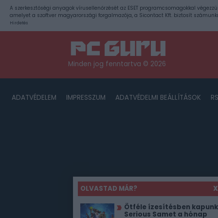
A szerkesztőségi anyagok vírusellenőrzését az ESET programcsomagokkal végezzü
amelyet a szoftver magyarországi forgalmazója, a Sicontact Kft. biztosít számunk
Hirdetés
Minden jog fenntartva © 2026
ADATVÉDELEM
IMPRESSZUM
ADATVÉDELMI BEÁLLÍTÁSOK
R
OLVASTAD MÁR?
X
Ötféle ízesítésben kapunk
Serious Samet a hónap