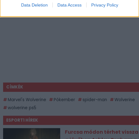
Data Deletion
Data Access
Privacy Policy
CÍMKÉK
Marvel's Wolverine
Pókember
spider-man
Wolverine
wolverine ps5
ESPORT1 HÍREK
Furcsa módon térhet vissza