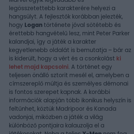
legösszetettebb karakterére helyezi a
hangsúlyt. A fejlesztők korábban jelezték,
hogy
Logan
története jóval sötétebb és
érettebb hangvételű lesz, mint Peter Parker
kalandjai, így a játék a karakter
kegyetlenebb oldalát is bemutatja – bár az
is kiderült, hogy a vért és a csonkolást
ki
lehet majd kapcsolni
. A történet egy
teljesen önálló sztorit mesél el, amelyben a
címszereplő múltja és személyes démonai
is fontos szerepet kapnak. A korábbi
információk alapján több ikonikus helyszín is
feltűnhet, köztük Madripoor és Kanada
vadonjai, miközben a játék a világ
különböző pontjaira kalauzolja el a
játékosokat. Noha a teljes
X-Men
nem fog