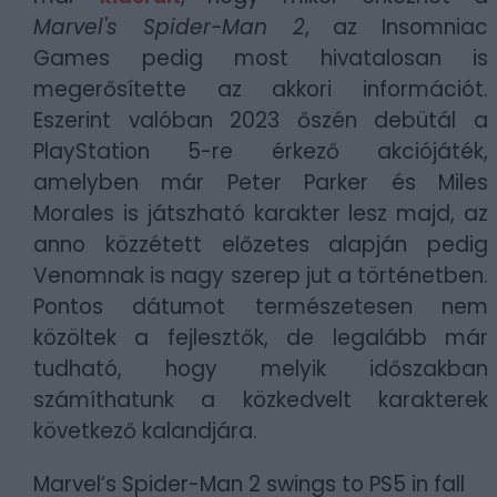
Marvel's Spider-Man 2
, az Insomniac
Games pedig most hivatalosan is
megerősítette az akkori információt.
Eszerint
valóban 2023 őszén debütál a
PlayStation 5-re érkező akciójáték,
amelyben már Peter Parker és Miles
Morales is játszható karakter lesz majd, az
anno közzétett előzetes alapján pedig
Venomnak is nagy szerep jut a történetben.
Pontos dátumot természetesen nem
közöltek a fejlesztők, de legalább már
tudható, hogy melyik időszakban
számíthatunk a közkedvelt karakterek
következő kalandjára.
Marvel’s Spider-Man 2 swings to PS5 in fall