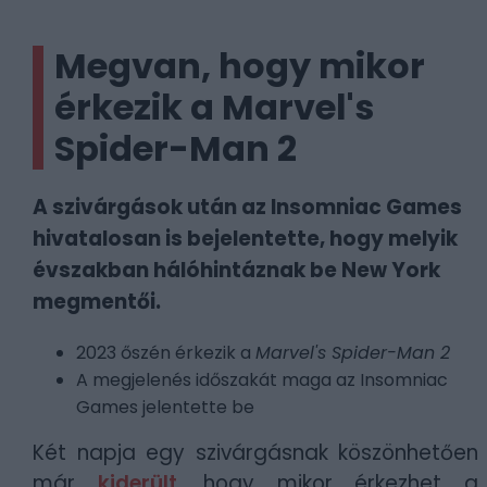
Megvan, hogy mikor
érkezik a Marvel's
Spider-Man 2
A szivárgások után az Insomniac Games
hivatalosan is bejelentette, hogy melyik
évszakban hálóhintáznak be New York
megmentői.
2023 őszén érkezik a
Marvel's Spider-Man 2
A megjelenés időszakát maga az Insomniac
Games jelentette be
Két napja egy szivárgásnak köszönhetően
már
kiderült
, hogy mikor érkezhet a