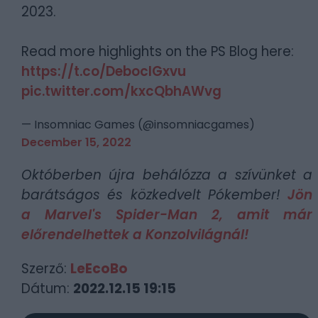
2023.
Read more highlights on the PS Blog here:
https://t.co/DebocIGxvu
pic.twitter.com/kxcQbhAWvg
— Insomniac Games (@insomniacgames)
December 15, 2022
Októberben újra behálózza a szívünket a
barátságos és közkedvelt Pókember!
Jön
a Marvel's Spider-Man 2, amit már
előrendelhettek a Konzolvilágnál!
Szerző:
LeEcoBo
Dátum:
2022.12.15 19:15