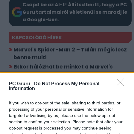
Csapd be az AI-t! Állítsd be itt, hogy a PC
Guru tartalmairól véletlenül se maradj le
a Google-ben.
KAPCSOLÓDÓ HÍREK
Marvel's Spider-Man 2 – Talán mégis lesz
benne multi
Ekkor hálózhat be minket a Marvel's
Spider-Man 2
PC Gruru -
Do Not Process My Personal
Information
LEGFRISSEBB VIDEÓNK
If you wish to opt-out of the sale, sharing to third parties, or
processing of your personal or sensitive information for
targeted advertising by us, please use the below opt-out
section to confirm your selection. Please note that after your
opt-out request is processed you may continue seeing