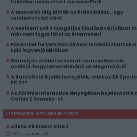
túlélőhorrorba oltott Jurassic Park
A szerverek alig bírták az érdeklődést... egy
randizós teszt iránt
A Resident Evil 4 nyugdíjas kiadásánál jobbat 
már nem fogsz látni az interneten!
Pókember helyett Pókrókával himbálózhattok a
Epic ingyenjátékában
Bármilyen órából okosórát varázsolhatunk
anélkül, hogy lemondanánk az eleganciáról
A Battlefield 6 jobb focis játék, mint az EA Sports
FC 27?
Az Alkimia Interactive lényegében bejelentette 
Gothic 2 Remake-et
LEGFRISSEBB JÁTÉKMEGJELENÉSEK
Aliens: Fireteam Elite 2
2026. augusztus 25.