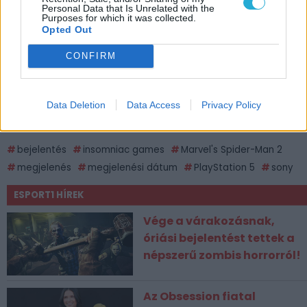
Personal Data that Is Unrelated with the
Purposes for which it was collected.
Opted Out
CONFIRM
Data Deletion
Data Access
Privacy Policy
CÍMKÉK
bejelentés
insomniac games
Marvel's Spider-Man 2
megjelenés
megjelenési dátum
PlayStation 5
sony
ESPORT1 HÍREK
Vége a várakozásnak,
óriási bejelentést tettek a
népszerű zombis horrorról!
Az Obsession fiatal