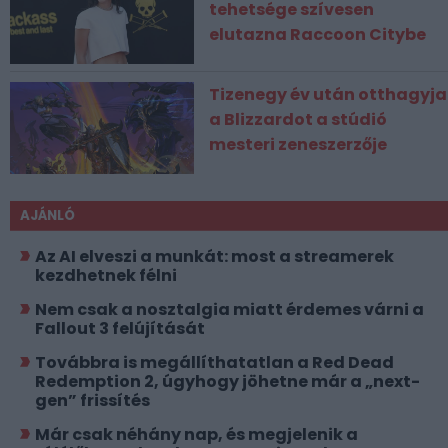
tehetsége szívesen
elutazna Raccoon Citybe
Tizenegy év után otthagyja
a Blizzardot a stúdió
mesteri zeneszerzője
AJÁNLÓ
Az AI elveszi a munkát: most a streamerek
kezdhetnek félni
Nem csak a nosztalgia miatt érdemes várni a
Fallout 3 felújítását
Továbbra is megállíthatatlan a Red Dead
Redemption 2, úgyhogy jöhetne már a „next-
gen” frissítés
Már csak néhány nap, és megjelenik a