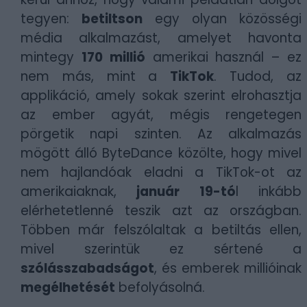
tegyen:
betiltson
egy olyan közösségi
média alkalmazást, amelyet havonta
mintegy
170 millió
amerikai használ – ez
nem más, mint a
TikTok
. Tudod, az
applikáció, amely sokak szerint elrohasztja
az ember agyát, mégis rengetegen
pörgetik napi szinten. Az alkalmazás
mögött álló ByteDance közölte, hogy mivel
nem hajlandóak eladni a TikTok-ot az
amerikaiaknak,
január 19-tó
l inkább
elérhetetlenné teszik azt az országban.
Többen már felszólaltak a betiltás ellen,
mivel szerintük ez sértené a
szólásszabadságot
, és emberek millióinak
megélhetését
befolyásolná.