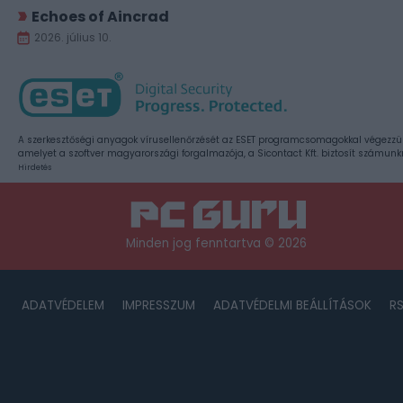
Echoes of Aincrad
2026. július 10.
A szerkesztőségi anyagok vírusellenőrzését az ESET programcsomagokkal végezzü
amelyet a szoftver magyarországi forgalmazója, a Sicontact Kft. biztosít számunk
Hirdetés
Minden jog fenntartva © 2026
ADATVÉDELEM
IMPRESSZUM
ADATVÉDELMI BEÁLLÍTÁSOK
R