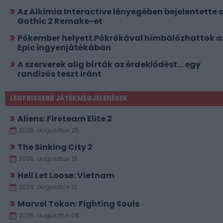
Az Alkimia Interactive lényegében bejelentette 
Gothic 2 Remake-et
Pókember helyett Pókrókával himbálózhattok a
Epic ingyenjátékában
A szerverek alig bírták az érdeklődést... egy
randizós teszt iránt
LEGFRISSEBB JÁTÉKMEGJELENÉSEK
Aliens: Fireteam Elite 2
2026. augusztus 25.
The Sinking City 2
2026. augusztus 18.
Hell Let Loose: Vietnam
2026. augusztus 13.
Marvel Tokon: Fighting Souls
2026. augusztus 06.