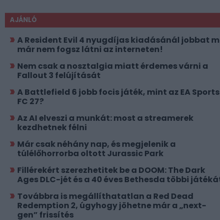
AJÁNLÓ
A Resident Evil 4 nyugdíjas kiadásánál jobbat 
már nem fogsz látni az interneten!
Nem csak a nosztalgia miatt érdemes várni a
Fallout 3 felújítását
A Battlefield 6 jobb focis játék, mint az EA Sports
FC 27?
Az AI elveszi a munkát: most a streamerek
kezdhetnek félni
Már csak néhány nap, és megjelenik a
túlélőhorrorba oltott Jurassic Park
Fillérekért szerezhetitek be a DOOM: The Dark
Ages DLC-jét és a 40 éves Bethesda többi játéká
Továbbra is megállíthatatlan a Red Dead
Redemption 2, úgyhogy jöhetne már a „next-
gen” frissítés