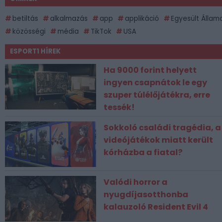
betiltás
alkalmazás
app
applikáció
Egyesült Állam
közösségi
média
TikTok
USA
ESPORT1 HÍREK
Ha 9000 forint helyett
ingyen csapnátok le egy
szuper túlélőjátékra, erre
tessék!
Sokkoló családi tragédia, a
videójátékok miatt került
kórházba a fiatal?
Valódi horror a
nyugdíjasotthonba
kalauzoló Resident Evil 4