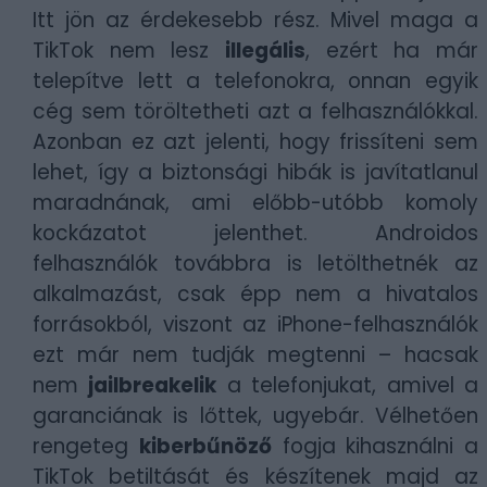
Itt jön az érdekesebb rész. Mivel maga a
TikTok nem lesz
illegális
, ezért ha már
telepítve lett a telefonokra, onnan egyik
cég sem töröltetheti azt a felhasználókkal.
Azonban ez azt jelenti, hogy frissíteni sem
lehet, így a biztonsági hibák is javítatlanul
maradnának, ami előbb-utóbb komoly
kockázatot jelenthet. Androidos
felhasználók továbbra is letölthetnék az
alkalmazást, csak épp nem a hivatalos
forrásokból, viszont az iPhone-felhasználók
ezt már nem tudják megtenni – hacsak
nem
jailbreakelik
a telefonjukat, amivel a
garanciának is lőttek, ugyebár. Vélhetően
rengeteg
kiberbűnöző
fogja kihasználni a
TikTok betiltását és készítenek majd az