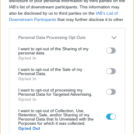
disclosure of your personal information by third parties on the
Lionsgate, bannolták a TikTok-fiókjukat
IAB’s list of downstream participants. This information may
Nem a Fortnite és nem is a Roblox a
also be disclosed by us to third parties on the
IAB’s List of
Downstream Participants
that may further disclose it to other
legnépszerűbb játék TikTokon
third parties.
LEGFRISSEBB VIDEÓNK
Personal Data Processing Opt Outs
I want to opt-out of the Sharing of my
personal data.
Opted In
I want to opt-out of the Sale of my
Personal Data.
Opted In
I want to opt-out of processing my
Personal Data for Targeted Advertising.
Opted In
I want to opt-out of Collection, Use,
Retention, Sale, and/or Sharing of my
Personal Data that Is Unrelated with the
Purposes for which it was collected.
Opted Out