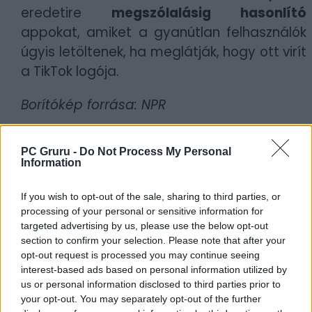
eredetire
megszólalásig hasonlító
appokat, amiket a gyanútlan felhasználók
úgyis letöltenek, ha meglátják, hogy ott virít
a TikTok logója.
Borítókép forrása: NPR
Szerző:
Britpopper
PC Gruru -
Do Not Process My Personal
Dátum:
2025.01.13 19:00
Information
Csapd be az AI-t! Állítsd be itt, hogy a PC
If you wish to opt-out of the sale, sharing to third parties, or
processing of your personal or sensitive information for
Guru tartalmairól véletlenül se maradj le
targeted advertising by us, please use the below opt-out
a Google-ben.
section to confirm your selection. Please note that after your
opt-out request is processed you may continue seeing
interest-based ads based on personal information utilized by
KAPCSOLÓDÓ HÍREK
us or personal information disclosed to third parties prior to
your opt-out. You may separately opt-out of the further
Túltolta az új Hívatlanok marketingjét a