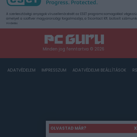
A szerkesztőségi anyagok vírusellenőrzését az ESET programcsomagokkal végezzü
amelyet a szoftver magyarországi forgalmazója, a Sicontact Kft. biztosít számunk
Hirdetés
Minden jog fenntartva © 2026
ADATVÉDELEM
IMPRESSZUM
ADATVÉDELMI BEÁLLÍTÁSOK
R
OLVASTAD MÁR?
X