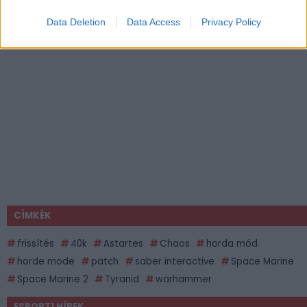
Data Deletion
Data Access
Privacy Policy
CÍMKÉK
frissítés
40k
Astartes
Chaos
horda mód
horde mode
patch
saber interactive
Space Marine
Space Marine 2
Tyranid
warhammer
ESPORT1 HÍREK