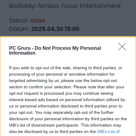
Borítókép forrása: Focus Entertainment
Szerző:
szlav
Dátum:
2025.04.30 19:00
Csapd be az AI-t! Állítsd be itt, hogy a PC
PC Gruru -
Do Not Process My Personal
Information
Guru tartalmairól véletlenül se maradj le
a Google-ben.
If you wish to opt-out of the sale, sharing to third parties, or
processing of your personal or sensitive information for
KAPCSOLÓDÓ HÍREK
targeted advertising by us, please use the below opt-out
section to confirm your selection. Please note that after your
Hivatalos: Készül a Warhammer 40K:
opt-out request is processed you may continue seeing
Space Marine 3
interest-based ads based on personal information utilized by
us or personal information disclosed to third parties prior to
Még sokáig nem kap járókeretet a
your opt-out. You may separately opt-out of the further
Warhammer 40K: Space Marine 2
disclosure of your personal information by third parties on the
IAB’s list of downstream participants. This information may
also be disclosed by us to third parties on the
IAB’s List of
LEGFRISSEBB VIDEÓNK