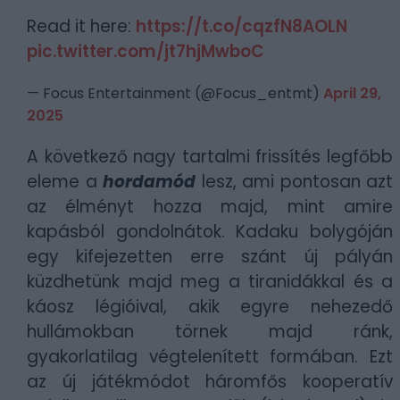
Read it here:
https://t.co/cqzfN8AOLN
pic.twitter.com/jt7hjMwboC
— Focus Entertainment (@Focus_entmt)
April 29,
2025
A következő nagy tartalmi frissítés legfőbb
eleme a
hordamód
lesz, ami pontosan azt
az élményt hozza majd, mint amire
kapásból gondolnátok. Kadaku bolygóján
egy kifejezetten erre szánt új pályán
küzdhetünk majd meg a tiranidákkal és a
káosz légióival, akik egyre nehezedő
hullámokban törnek majd ránk,
gyakorlatilag végtelenített formában. Ezt
az új játékmódot háromfős kooperatív