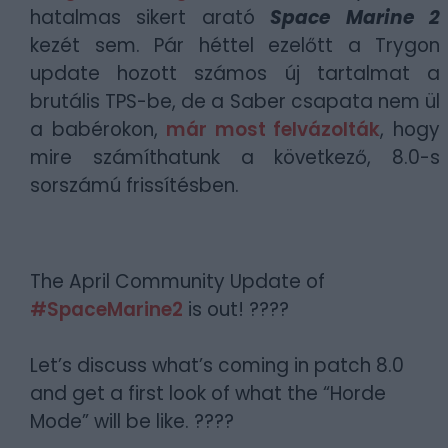
hatalmas sikert arató
Space Marine 2
kezét sem. Pár héttel ezelőtt a Trygon
update hozott számos új tartalmat a
brutális TPS-be, de a Saber csapata nem ül
a babérokon,
már most felvázolták
, hogy
mire számíthatunk a következő, 8.0-s
sorszámú frissítésben.
The April Community Update of
#SpaceMarine2
is out! ????
Let’s discuss what’s coming in patch 8.0
and get a first look of what the “Horde
Mode” will be like. ????