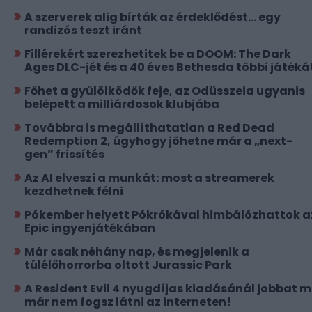
A szerverek alig bírták az érdeklődést... egy
randizós teszt iránt
Fillérekért szerezhetitek be a DOOM: The Dark
Ages DLC-jét és a 40 éves Bethesda többi játéká
Főhet a gyűlölködők feje, az Odüsszeia ugyanis
belépett a milliárdosok klubjába
Továbbra is megállíthatatlan a Red Dead
Redemption 2, úgyhogy jöhetne már a „next-
gen” frissítés
Az AI elveszi a munkát: most a streamerek
kezdhetnek félni
Pókember helyett Pókrókával himbálózhattok a
Epic ingyenjátékában
Már csak néhány nap, és megjelenik a
túlélőhorrorba oltott Jurassic Park
A Resident Evil 4 nyugdíjas kiadásánál jobbat 
már nem fogsz látni az interneten!