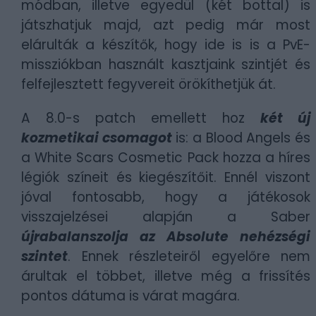
módban, illetve egyedül (két bottal) is
játszhatjuk majd, azt pedig már most
elárulták a készítők, hogy ide is is a PvE-
missziókban használt kasztjaink szintjét és
felfejlesztett fegyvereit örökíthetjük át.
A 8.0-s patch emellett hoz
két új
kozmetikai csomagot
is: a Blood Angels és
a White Scars Cosmetic Pack hozza a híres
légiók színeit és kiegészítőit. Ennél viszont
jóval fontosabb, hogy a játékosok
visszajelzései alapján a Saber
újrabalanszolja az Absolute nehézségi
szintet
. Ennek részleteiről egyelőre nem
árultak el többet, illetve még a frissítés
pontos dátuma is várat magára.