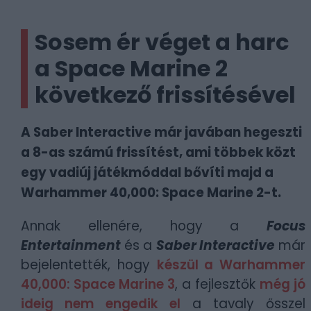
Sosem ér véget a harc
a Space Marine 2
következő frissítésével
A Saber Interactive már javában hegeszti
a 8-as számú frissítést, ami többek közt
egy vadiúj játékmóddal bővíti majd a
Warhammer 40,000: Space Marine 2-t.
Annak ellenére, hogy a
Focus
Entertainment
és a
Saber Interactive
már
bejelentették, hogy
készül a Warhammer
40,000: Space Marine 3
, a fejlesztők
még jó
ideig nem engedik el
a tavaly ősszel