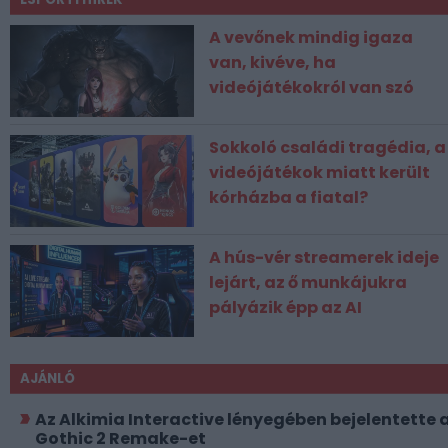
A vevőnek mindig igaza
van, kivéve, ha
videójátékokról van szó
Sokkoló családi tragédia, a
videójátékok miatt került
kórházba a fiatal?
A hús-vér streamerek ideje
lejárt, az ő munkájukra
pályázik épp az AI
AJÁNLÓ
Az Alkimia Interactive lényegében bejelentette 
Gothic 2 Remake-et