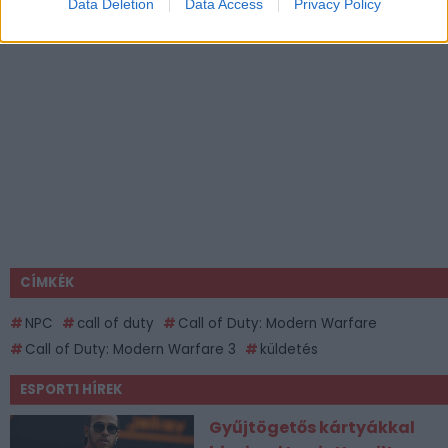
Data Deletion
Data Access
Privacy Policy
CÍMKÉK
NPC
call of duty
Call of Duty: Modern Warfare
Call of Duty: Modern Warfare 3
küldetés
ESPORT1 HÍREK
Gyűjtögetős kártyákkal