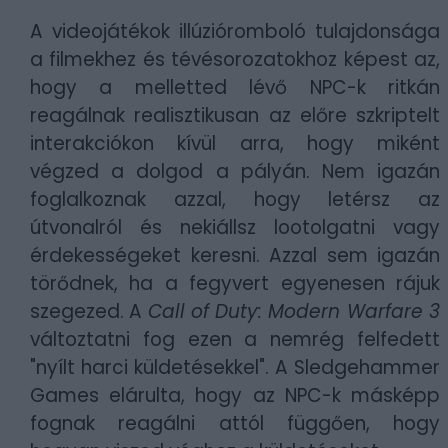
A videojátékok illúzióromboló tulajdonsága
a filmekhez és tévésorozatokhoz képest az,
hogy a melletted lévő NPC-k ritkán
reagálnak realisztikusan az előre szkriptelt
interakciókon kívül arra, hogy miként
végzed a dolgod a pályán. Nem igazán
foglalkoznak azzal, hogy letérsz az
útvonalról és nekiállsz lootolgatni vagy
érdekességeket keresni. Azzal sem igazán
törődnek, ha a fegyvert egyenesen rájuk
szegezed. A
Call of Duty: Modern Warfare 3
változtatni fog ezen a nemrég felfedett
"nyílt harci küldetésekkel". A Sledgehammer
Games elárulta, hogy az NPC-k másképp
fognak reagálni attól függően, hogy