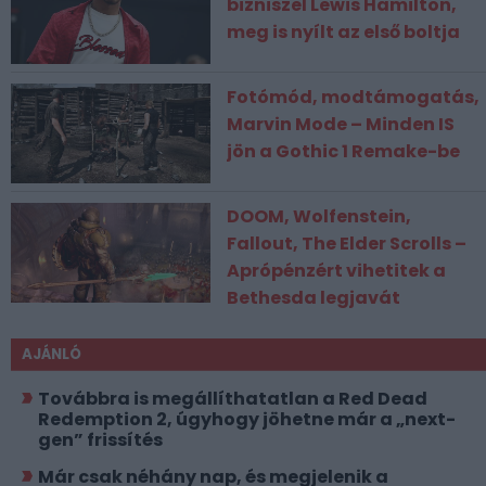
bizniszel Lewis Hamilton,
meg is nyílt az első boltja
Fotómód, modtámogatás,
Marvin Mode – Minden IS
jön a Gothic 1 Remake-be
DOOM, Wolfenstein,
Fallout, The Elder Scrolls –
Aprópénzért vihetitek a
Bethesda legjavát
AJÁNLÓ
Továbbra is megállíthatatlan a Red Dead
Redemption 2, úgyhogy jöhetne már a „next-
gen” frissítés
Már csak néhány nap, és megjelenik a