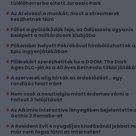
túlélőhorrorba oltott Jurassic Park
Az AI elveszi a munkát: most a streamerek
kezdhetnek félni
Főhet a gyűlölködők feje, az Odüsszeia ugyanis
belépett a milliárdosok klubjába
Pókember helyett Pókrókával himbálózhattok a
Epic ingyenjátékában
Fillérekért szerezhetitek be a DOOM: The Dark
Ages DLC-jét és a 40 éves Bethesda többi játéká
A szerverek alig bírták az érdeklődést... egy
randizós teszt iránt
Nem csak a nosztalgia miatt érdemes várni a
Fallout 3 felújítását
Az Alkimia Interactive lényegében bejelentette 
Gothic 2 Remake-et
A Resident Evil 4 nyugdíjas kiadásánál jobbat 
már nem fogsz látni az interneten!