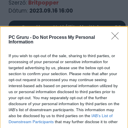
Szerző:
Britpopper
Dátum:
2023.09.16 16:00
Csapd be az AI-t! Állítsd be itt, hogy a PC
Guru tartalmairól véletlenül se maradj le
PC Gruru -
Do Not Process My Personal
a Google-ben.
Information
If you wish to opt-out of the sale, sharing to third parties, or
KAPCSOLÓDÓ HÍREK
processing of your personal or sensitive information for
targeted advertising by us, please use the below opt-out
Call of Duty: Nem az MW3 lesz az utolsó
section to confirm your selection. Please note that after your
Modern Warfare epizód
opt-out request is processed you may continue seeing
[Gamescom 2023] Egy teljes küldetést
interest-based ads based on personal information utilized by
us or personal information disclosed to third parties prior to
végignézhetünk a Call of Duty: Modern
your opt-out. You may separately opt-out of the further
Warfare 3-ból
disclosure of your personal information by third parties on the
IAB’s list of downstream participants. This information may
LEGFRISSEBB VIDEÓNK
also be disclosed by us to third parties on the
IAB’s List of
Downstream Participants
that may further disclose it to other
third parties.