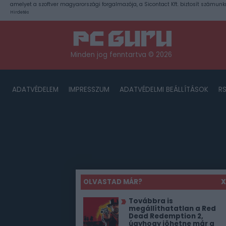
amelyet a szoftver magyarországi forgalmazója, a Sicontact Kft. biztosít számunk
Hirdetés
Minden jog fenntartva © 2026
ADATVÉDELEM
IMPRESSZUM
ADATVÉDELMI BEÁLLÍTÁSOK
R
OLVASTAD MÁR?
X
Továbbra is
megállíthatatlan a Red
Dead Redemption 2,
úgyhogy jöhetne már a