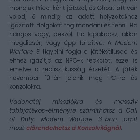
mondjuk Price-ként játszol, és Ghost ott van
veled, ő mindig az adott helyzetekhez
igazított dolgokat fog mondani és tenni. Ha
hangos vagy, beszól. Ha lopakodsz, akkor
megdicsér, vagy épp fordítva. A
Modern
Warfare 3
figyelni fogja a játékstílusod és
ehhez igazítja az NPC-k reakciót, ezzel is
emelve a realisztikusság érzetét. A játék
november 10-én jelenik meg PC-re és
konzolokra.
Vadonatúj missziókra és masszív
többjátékos-élményre számíthatsz a Call
of Duty: Modern Warfare 3-ban, amit
most
előrendelhetsz a Konzolvilágnál
!