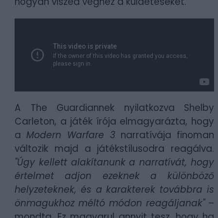
hogyan viszed véghez a küldetéseket.
A The Guardiannek nyilatkozva Shelby
Carleton, a játék írója elmagyarázta, hogy
a
Modern Warfare 3
narratívája finoman
változik majd a játékstílusodra reagálva.
"Úgy kellett alakítanunk a narratívát, hogy
értelmet adjon ezeknek a különböző
helyzeteknek, és a karakterek továbbra is
önmagukhoz méltó módon reagáljanak"
–
mondta. Ez magyarul annyit tesz, hogy ha