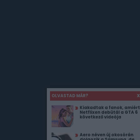
OLVASTAD MÁR?
X
Kiakadtak a fanok, amiért
Netflixen debütál a GTA 6
következő videója
Aero néven új okosórán
dolgozik a Samsung, de