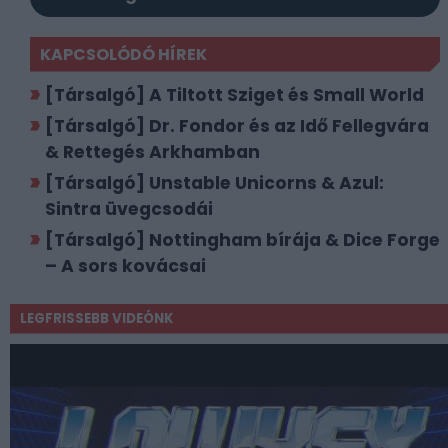
KAPCSOLÓDÓ HÍREK
[Társalgó] A Tiltott Sziget és Small World
[Társalgó] Dr. Fondor és az Idő Fellegvára
& Rettegés Arkhamban
[Társalgó] Unstable Unicorns & Azul:
Sintra üvegcsodái
[Társalgó] Nottingham bírája & Dice Forge
– A sors kovácsai
LEGFRISSEBB VIDEÓNK