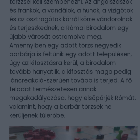
törzzsel kell szembenézni. Az angolszászok
és frankok, a vandálok, a hunok, a vizigótok
és az osztrogótok körről körre vándorolnak
és terjeszkednek, a Római Birodalom egy
újabb városát ostromolva meg.
Amennyiben egy adott törzs negyedik
barbárja is feltűnik egy adott településen,
úgy az kifosztásra kerül, a birodalom
tovább hanyatlik, a kifosztás maga pedig
láncreakció-szerűen tovább is terjed. A fő
feladat természetesen annak
megakadályozása, hogy elsöpörjék Rómát,
valamint, hogy a barbár törzsek ne
kerüljenek túlerőbe.