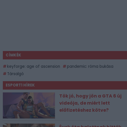
CÍMKÉK
keyforge: age of ascension
pandemic: róma bukása
Társalgó
ESPORT1 HÍREK
Tök jó, hogy jön a GTA 6 új
videója, de miért lett
előfizetéshez kötve?