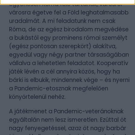
egyenesen Róma felé tartanak, városról
városra égetve fel a Föld leghatalmasabb
uradalmát. A mi feladatunk nem csak
Róma, de az egész birodalom megvédése
a bukástól egy prominens római személyt
(egész pontosan szerepkört) alakítva,
egyedül vagy négy partner társaságában
vállalva a lehetetlen feladatot. Kooperatív
játék lévén a cél annyira közös, hogy ha
bárki is elbukik, mindennek vége – és nyerni
a Pandemic-etosznak megfelelően
könyörtelenül nehéz.
A játékmenet a Pandemic-veteránoknak
egyáltalán nem lesz ismeretlen. Ezúttal öt
nagy fenyegetéssel, azaz öt nagy barbár