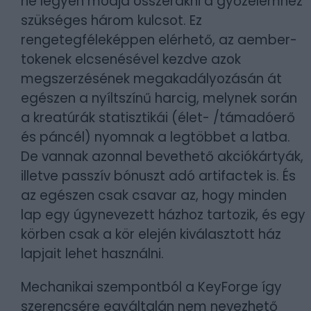
ne legyen módja összerakni a győzelemhez
szükséges három kulcsot. Ez
rengetegféleképpen elérhető, az aember-
tokenek elcsenésével kezdve azok
megszerzésének megakadályozásán át
egészen a nyíltszínű harcig, melynek során
a kreatúrák statisztikái (élet- /támadóerő
és páncél) nyomnak a legtöbbet a latba.
De vannak azonnal bevethető akciókártyák,
illetve passzív bónuszt adó artifactek is. És
az egészen csak csavar az, hogy minden
lap egy úgynevezett házhoz tartozik, és egy
körben csak a kör elején kiválasztott ház
lapjait lehet használni.
Mechanikai szempontból a KeyForge így
szerencsére egyáltalán nem nevezhető