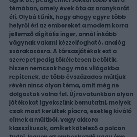
témában, amely évek óta az aranykorát
éli. Olybá tűnik, hogy ahogy egyre több
helyről éri az embereket a modern korra
jellemző digitális inger, annál inkább
vágynak valami kézzelfogható, analóg
szórakozásra. A társasjátékok ezt a
szerepet pedig tökéletesen betöltik,
hiszen nemcsak hogy más világokba
repítenek, de több évszázados múltjuk
révén nincs olyan téma, amit még ne
dolgoztak volna fel. Új rovatunkban olyan
játékokat igyekszünk bemutatni, melyek
csak most kerültek piacra, esetleg kiváló
címek a múltból, vagy akkora
klasszikusok, amiket kötelező a polcon
tudni, legyen az ember kezdő vagy épp