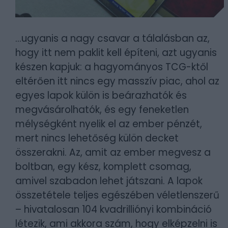
...ugyanis a nagy csavar a tálalásban az,
hogy itt nem paklit kell építeni, azt ugyanis
készen kapjuk: a hagyományos TCG-ktől
eltérően itt nincs egy masszív piac, ahol az
egyes lapok külön is beárazhatók és
megvásárolhatók, és egy feneketlen
mélységként nyelik el az ember pénzét,
mert nincs lehetőség külön decket
összerakni. Az, amit az ember megvesz a
boltban, egy kész, komplett csomag,
amivel szabadon lehet játszani. A lapok
összetétele teljes egészében véletlenszerű
– hivatalosan 104 kvadrilliónyi kombináció
létezik, ami akkora szám, hogy elképzelni is