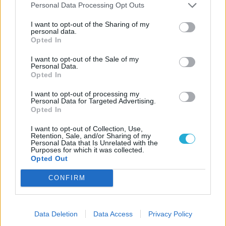
Personal Data Processing Opt Outs
bukásában pedig a barbár hordák
megállítása a cél.
I want to opt-out of the Sharing of my
personal data.
Opted In
I want to opt-out of the Sale of my
Personal Data.
Opted In
I want to opt-out of processing my
Personal Data for Targeted Advertising.
Opted In
I want to opt-out of Collection, Use,
Retention, Sale, and/or Sharing of my
Personal Data that Is Unrelated with the
Purposes for which it was collected.
Opted Out
A helyszín ezúttal az 5. századi Európa,
melyben a korrupció, a gazdasági válság
CONFIRM
és a túlterhelt katonaság alatt nyögő
Római Birodalom épp a végnapjait éli – a
Data Deletion
Data Access
Privacy Policy
határokról beözönlő barbár hordák