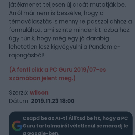
játékmenet teljesen új arcát mutatják be.
Arról már nem is beszélve, hogy a
témaválasztás is mennyire passzol ahhoz a
formulához, ami szinte mindenkit lázba hoz:
úgy tűnik, hogy még egy jó darabig
lehetetlen lesz kigyógyulni a Pandemic-
rajongásból!
(A fenti cikk a PC Guru 2019/07-es
számában jelent meg.)
Szerző:
wilson
Dátum:
2019.11.23 18:00
Csapd be az AI-t! Állítsd be itt, hogy a PC
Guru tartalmairól véletlenül se maradj le
a Google-ben.