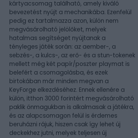
kártyacsomag található, amely kiváló
bevezetést nyújt a mechanikába. Ezenfelül
pedig ez tartalmazza azon, külön nem
megvásárolható jelölőket, melyek
hatalmas segítséget nyújtanak a
tényleges játék során: az aember-, a
sebzés-, a kulcs-, az erő- és a stun-tokenek
mellett még két papír/poszter playmat is
belefért a csomagolásba, és ezek
birtokában már minden megvan a
KeyForge elkezdéséhez. Ennek ellenére a
külön, itthon 3000 forintért megvásárolható
paklik önmagukban is alkalmasak a játékra,
és az alapcsomagon felül is érdemes
beruházni rájuk, hiszen csak így lehet új
deckekhez jutni, melyek teljesen új