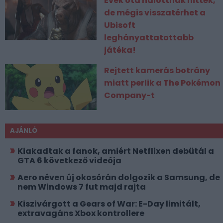
Évek óta halottnak hitték,
de mégis visszatérhet a
Ubisoft
leghányattatottabb
játéka!
Rejtett kamerás botrány
miatt perlik a The Pokémon
Company-t
AJÁNLÓ
Kiakadtak a fanok, amiért Netflixen debütál a
GTA 6 következő videója
Aero néven új okosórán dolgozik a Samsung, de
nem Windows 7 fut majd rajta
Kiszivárgott a Gears of War: E-Day limitált,
extravagáns Xbox kontrollere