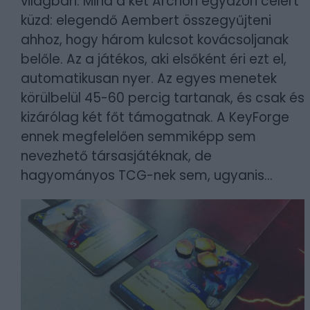
világban. Mind a két Archon egyazon célért
küzd: elegendő Aembert összegyűjteni
ahhoz, hogy három kulcsot kovácsoljanak
belőle. Az a játékos, aki elsőként éri ezt el,
automatikusan nyer. Az egyes menetek
körülbelül 45-60 percig tartanak, és csak és
kizárólag két főt támogatnak. A KeyForge
ennek megfelelően semmiképp sem
nevezhető társasjátéknak, de
hagyományos TCG-nek sem, ugyanis...