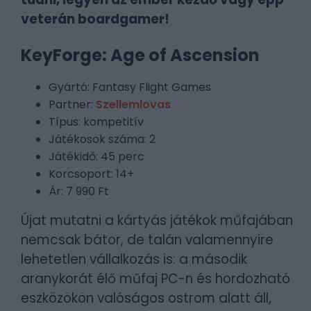
veterán boardgamer!
KeyForge: Age of Ascension
Gyártó: Fantasy Flight Games
Partner:
Szellemlovas
Típus: kompetitív
Játékosok száma: 2
Játékidő: 45 perc
Korcsoport: 14+
Ár: 7 990 Ft
Újat mutatni a kártyás játékok műfajában
nemcsak bátor, de talán valamennyire
lehetetlen vállalkozás is: a második
aranykorát élő műfaj PC-n és hordozható
eszközökön valóságos ostrom alatt áll,