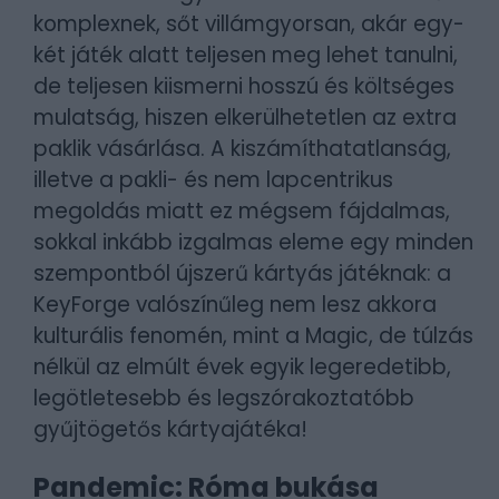
komplexnek, sőt villámgyorsan, akár egy-
két játék alatt teljesen meg lehet tanulni,
de teljesen kiismerni hosszú és költséges
mulatság, hiszen elkerülhetetlen az extra
paklik vásárlása. A kiszámíthatatlanság,
illetve a pakli- és nem lapcentrikus
megoldás miatt ez mégsem fájdalmas,
sokkal inkább izgalmas eleme egy minden
szempontból újszerű kártyás játéknak: a
KeyForge valószínűleg nem lesz akkora
kulturális fenomén, mint a Magic, de túlzás
nélkül az elmúlt évek egyik legeredetibb,
legötletesebb és legszórakoztatóbb
gyűjtögetős kártyajátéka!
Pandemic: Róma bukása