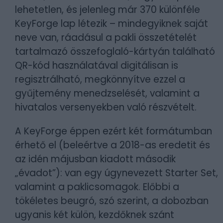
lehetetlen, és jelenleg már 370 különféle
KeyForge lap létezik – mindegyiknek saját
neve van, ráadásul a pakli összetételét
tartalmazó összefoglaló-kártyán található
QR-kód használatával digitálisan is
regisztrálható, megkönnyítve ezzel a
gyűjtemény menedzselését, valamint a
hivatalos versenyekben való részvételt.
A KeyForge éppen ezért két formátumban
érhető el (beleértve a 2018-as eredetit és
az idén májusban kiadott második
„évadot”): van egy úgynevezett Starter Set,
valamint a paklicsomagok. Előbbi a
tökéletes beugró, szó szerint, a dobozban
ugyanis két külön, kezdőknek szánt