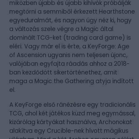
miközben újabb és újabb kihívók próbálják
megtörni a semmiből érkezett Hearthstone
egyeduralmát, és nagyon úgy néz ki, hogy
a változás szele végre a Magic által
dominált TCG-ket (trading card game) is
eléri. Vagy már el is érte, a KeyForge: Age
of Ascension ugyanis nem teljesen újonc,
valójában egyfajta ráadás ahhoz a 2018-
ban kezdődött sikertörténethez, amit
maga a Magic the Gathering atyja indított
el.
A KeyForge első ránézésre egy tradicionális
TCG, ahol két játékos küzd meg egymással,
kizárólag kártyákat használva, Archonokat
alakítva egy Crucible-nek hívott mágikus