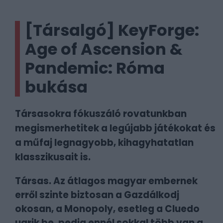
[Társalgó] KeyForge:
Age of Ascension &
Pandemic: Róma
bukása
Társasokra fókuszáló rovatunkban
megismerhetitek a legújabb játékokat és
a műfaj legnagyobb, kihagyhatatlan
klasszikusait is.
Társas. Az átlagos magyar embernek
erről szinte biztosan a Gazdálkodj
okosan, a Monopoly, esetleg a Cluedo
ugrik be, pedig ennél sokkal több van a