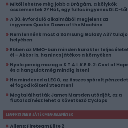
Mitől lehetne még jobb a Drágám, a kölykök
összementek 2? Hát, egy fullos ingyenes DLC-től
A 30. évforduló alkalmából megjelent az
ingyenes Quake: Dawn of the Machine
Nem lennénk most a Samsung Galaxy A37 tulajo
helyében
Ebben az MMO-ban minden karakter teljes élete
él – Akkor is, ha nincs játékos a környéken
Nyolc percig mozog a S.T.A.L.K.E.R. 2: Cost of Hope
és a hangulat még mindig isteni
Ha mindened a LEGO, az összes spórolt pénzede
el fogod költeni Steamen!
Megtalálhatták James Marsden utódját, ez a
fiatal színész lehet a következő Cyclops
LEGFRISSEBB JÁTÉKMEGJELENÉSEK
Aliens: Fireteam Elite 2