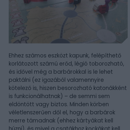
Ehhez számos eszközt kapunk, felépíthető
korlátozott számú erőd, légió toborozható,
és idővel még a barbárokkal is le lehet
paktálni (ez igazából valamennyire
kötelező is, hiszen besorozható katonákként
is funkcionálhatnak) – de semmi sem
eldöntött vagy biztos. Minden körben
véletlenszerűen dől el, hogy a barbárok
merre támadnak (ehhez kártyákat kell
húzni), és mivel a csatákhoz kockákat kell