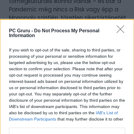
tömegkulturális ikonná válnak – és bár a
Pandemic még nincs a Risk vagy épp a
Monopoly szintjén, töretlen sikertörténetét
látva egyáltalán nem lenne meglepő, ha a
PC Gruru -
Do Not Process My Personal
jövőben ez változna.
Information
A Pandemic manapság ugyanis hatalmas
If you wish to opt-out of the sale, sharing to third parties, or
franchise-zá duzzadt, spinoffokkal,
processing of your personal or sensitive information for
targeted advertising by us, please use the below opt-out
korszakalkotó újítókkal (Legacy), és
section to confirm your selection. Please note that after your
tematikus, Survival-szériának hívott
opt-out request is processed you may continue seeing
kilengésekkel, melyek a Pandemic
interest-based ads based on personal information utilized by
us or personal information disclosed to third parties prior to
alapmechanikát ültették át egy teljesen új
your opt-out. You may separately opt-out of the further
témába: az Iberiában a kor fertőzéseivel
disclosure of your personal information by third parties on the
kellett felvenni a harcot, a Rising Tide-dal a
IAB’s list of downstream participants. This information may
also be disclosed by us to third parties on the
IAB’s List of
Hollandiát fenyegető, egyre inkább
Downstream Participants
that may further disclose it to other
emelkedő vízszint okozta a fő bosszúságot,
third parties.
a család legújabb tagjában, a Róma