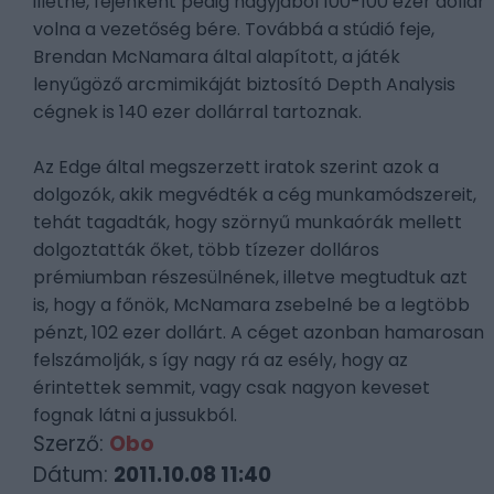
illetné, fejenként pedig nagyjából 100-100 ezer dollár
volna a vezetőség bére. Továbbá a stúdió feje,
Brendan McNamara által alapított, a játék
lenyűgöző arcmimikáját biztosító Depth Analysis
cégnek is 140 ezer dollárral tartoznak.
Az Edge által megszerzett iratok szerint azok a
dolgozók, akik megvédték a cég munkamódszereit,
tehát tagadták, hogy szörnyű munkaórák mellett
dolgoztatták őket, több tízezer dolláros
prémiumban részesülnének, illetve megtudtuk azt
is, hogy a főnök, McNamara zsebelné be a legtöbb
pénzt, 102 ezer dollárt. A céget azonban hamarosan
felszámolják, s így nagy rá az esély, hogy az
érintettek semmit, vagy csak nagyon keveset
fognak látni a jussukból.
Szerző:
Obo
Dátum:
2011.10.08 11:40