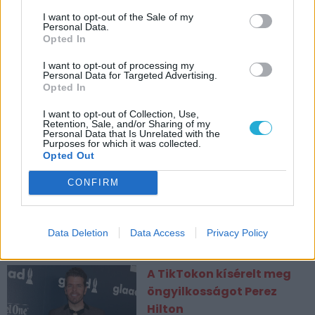
I want to opt-out of the Sale of my
Personal Data.
Opted In
I want to opt-out of processing my
Personal Data for Targeted Advertising.
Opted In
I want to opt-out of Collection, Use,
Retention, Sale, and/or Sharing of my
CÍMKÉK
Personal Data that Is Unrelated with the
Purposes for which it was collected.
Opted Out
ESPORT1 HÍREK
CONFIRM
DOOM, Wolfenstein,
Fallout, The Elder Scrolls –
Aprópénzért vihetitek a
Data Deletion
Data Access
Privacy Policy
Bethesda legjavát
A TikTokon kísérelt meg
öngyilkosságot Perez
Hilton