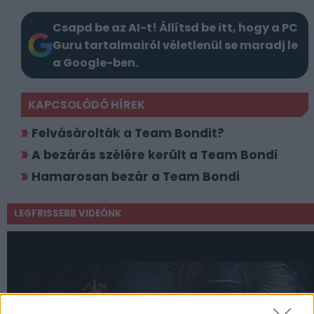
Csapd be az AI-t! Állítsd be itt, hogy a PC
Guru tartalmairól véletlenül se maradj le
a Google-ben.
KAPCSOLÓDÓ HÍREK
Felvásárolták a Team Bondit?
A bezárás szélére került a Team Bondi
Hamarosan bezár a Team Bondi
LEGFRISSEBB VIDEÓNK