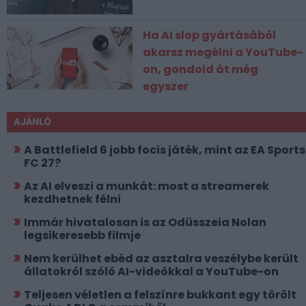
Ha AI slop gyártásából
akarsz megélni a YouTube-
on, gondold át még
egyszer
AJÁNLÓ
A Battlefield 6 jobb focis játék, mint az EA Sports
FC 27?
Az AI elveszi a munkát: most a streamerek
kezdhetnek félni
Immár hivatalosan is az Odüsszeia Nolan
legsikeresebb filmje
Nem kerülhet ebéd az asztalra veszélybe került
állatokról szóló AI-videókkal a YouTube-on
Teljesen véletlen a felszínre bukkant egy törölt