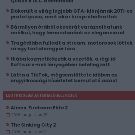
Quake 4 DLC a semmiből
Előkerült a világ legjobb GTA-klónjának 2011-es
prototípusa, amit akár ki is próbálhattok
Bármilyen órából okosórát varázsolhatunk
anélkül, hogy lemondanánk az eleganciáról
Tragédiába fulladt a stream, motorosok lőttek
rá egy tartalomgyártóra
Hiába kozmetikázzák a vezetők, a régi id
Software-nek lényegében befellegzett
Látta a TikTok, mégsem lőtte le időben az
öngyilkossági kísérletet bemutató adást
LEGFRISSEBB JÁTÉKMEGJELENÉSEK
Aliens: Fireteam Elite 2
2026. augusztus 25.
The Sinking City 2
2026. augusztus 18.