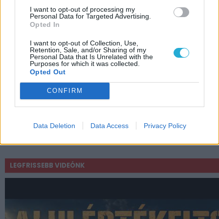
I want to opt-out of processing my
Personal Data for Targeted Advertising.
Az Xbox fejlesztőstúdióit sem kímélte a
Opted In
Microsoft brutális, 9000 fős leépítése
I want to opt-out of Collection, Use,
Annyira fontosak az Xbox-exkluzívok,
Retention, Sale, and/or Sharing of my
Personal Data that Is Unrelated with the
hogy PS5 Prón készült a Halo: Campaign
Purposes for which it was collected.
Evolved sztorielőzetese
Opted Out
Az áremelés ára: Milliók mondták le tavaly
CONFIRM
az Xbox Game Passt
Az Xbox váltig állítja, hogy nem utolsó
pillanatos döntés volt az Gears of War: E-
Data Deletion
Data Access
Privacy Policy
Day Xbox-exkluzivitása
LEGFRISSEBB VIDEÓNK