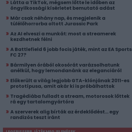
Látta a TikTok, mégsem lőtte le időben az
öngyilkossági kísérletet bemutató adást
Már csak néhány nap, és megjelenik a
túlélőhorrorba oltott Jurassic Park
Az AI elveszi a munkát: most a streamerek
kezdhetnek félni
A Battlefield 6 jobb focis játék, mint az EA Sports
FC 27?
Bármilyen órából okosórát varázsolhatunk
anélkül, hogy lemondanánk az eleganciáról
Előkerült a világ legjobb GTA-klónjának 2011-es
prototípusa, amit akár ki is próbálhattok
Tragédiába fulladt a stream, motorosok lőttek
rá egy tartalomgyártóra
A szerverek alig bírták az érdeklődést... egy
randizós teszt iránt
LEGFRISSEBB JÁTÉKMEGJELENÉSEK