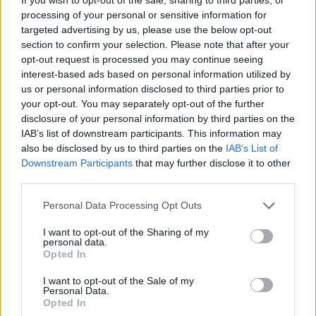
hogy nem csökken az ezek előállításához
processing of your personal or sensitive information for
szükséges idő. Néhány hét múlva tehát
targeted advertising by us, please use the below opt-out
section to confirm your selection. Please note that after your
ismét megnyomják a piros gombot a
opt-out request is processed you may continue seeing
PlayStation riválisánál, a kérdés már csak
interest-based ads based on personal information utilized by
az, hogy hány alkalmazottat tesznek
us or personal information disclosed to third parties prior to
your opt-out. You may separately opt-out of the further
lapátra a nagy újraindítás közben.
disclosure of your personal information by third parties on the
IAB’s list of downstream participants. This information may
Borítókép forrása: Xbox
also be disclosed by us to third parties on the
IAB’s List of
Downstream Participants
that may further disclose it to other
Szerző:
LeEcoBo
third parties.
Dátum:
2026.06.11 06:50
Personal Data Processing Opt Outs
I want to opt-out of the Sharing of my
Csapd be az AI-t! Állítsd be itt, hogy a PC
personal data.
Guru tartalmairól véletlenül se maradj le
Opted In
a Google-ben.
I want to opt-out of the Sale of my
Personal Data.
Opted In
KAPCSOLÓDÓ HÍREK