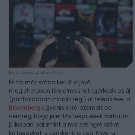
Forrás: Depositphotos/vfhnb12
És ha már szóba került a jövő,
meglehetősen fájdalmasnak ígérkezik az új
(pontosabban inkább régi) út felépítése, a
Bloomberg
ugyanis arról számolt be
nemrég, hogy jelentős leépítések várhatók
júliusban, valamint a marketingre szánt
költségeket is csökkenti a cég. Mivel a