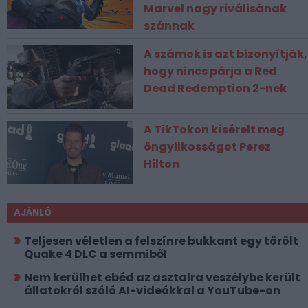
Marvel nagy riválisának
szánnak
A számok is azt bizonyítják,
hogy nincs párja a Red
Dead Redemption 2-nek
A TikTokon kísérelt meg
öngyilkosságot Perez
Hilton
AJÁNLÓ
Teljesen véletlen a felszínre bukkant egy törölt
Quake 4 DLC a semmiből
Nem kerülhet ebéd az asztalra veszélybe került
állatokról szóló AI-videókkal a YouTube-on