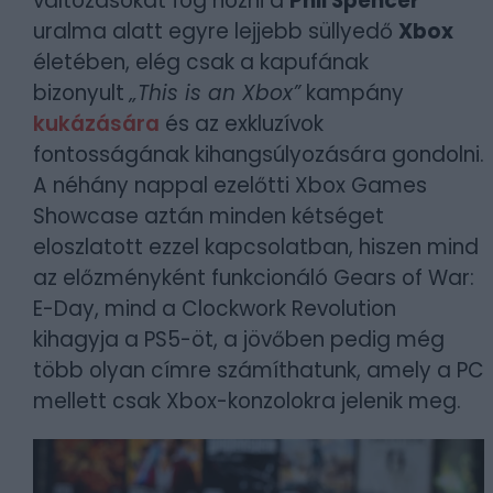
változásokat fog hozni a
Phil Spencer
uralma alatt egyre lejjebb süllyedő
Xbox
életében, elég csak a kapufának
bizonyult
„This is an Xbox”
kampány
kukázására
és az exkluzívok
fontosságának kihangsúlyozására gondolni.
A néhány nappal ezelőtti Xbox Games
Showcase aztán minden kétséget
eloszlatott ezzel kapcsolatban, hiszen mind
az előzményként funkcionáló Gears of War:
E-Day, mind a Clockwork Revolution
kihagyja a PS5-öt, a jövőben pedig még
több olyan címre számíthatunk, amely a PC
mellett csak Xbox-konzolokra jelenik meg.