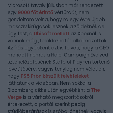
Microsoft tavaly júliusban már rendezett
egy
9000 főt érintő
vérfürdőt, nem
gondoltam volna, hogy rá egy évre újabb
masszív kirúgások lesznek a zöldeknél, de
úgy fest, a
Ubisoft mellett
az Xboxnál is
vannak még „feláldozható” alkalmazottak.
Az írás egyébként azt is felveti, hogy a CEO
mondott nemet a Halo: Campaign Evolved
sztorielőzetesének State of Play-en történő
levetítésére, vagyis tényleg nem véletlen,
hogy
PS5 Prón készült felvételeket
láthatunk a videóban. Nem sokkal a
Bloomberg cikke után egyébként a
The
Verge
is a várható megszorításokról
értekezett, a portál szerint pedig
stúdióbezárások is szóba jöhetnek, vagyis