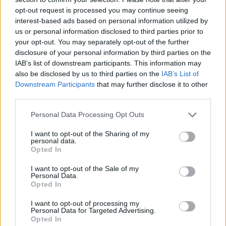
PC-s verzióját
opt-out request is processed you may continue seeing
interest-based ads based on personal information utilized by
Hány lóerős ez a LÓ? Gameplay-videón a
us or personal information disclosed to third parties prior to
Mafia: The Old Country járművei
your opt-out. You may separately opt-out of the further
Enzo, fiam! A család befogadott! –
disclosure of your personal information by third parties on the
IAB’s list of downstream participants. This information may
Megjöttek a Mafia: The Old Country
also be disclosed by us to third parties on the
IAB’s List of
tesztek
Downstream Participants
that may further disclose it to other
Mafia 3 vagy Mafia: The Old Country? A
third parties.
számok alapján inkább az előbbi
Personal Data Processing Opt Outs
LEGFRISSEBB VIDEÓNK
I want to opt-out of the Sharing of my
personal data.
Opted In
I want to opt-out of the Sale of my
Personal Data.
Opted In
I want to opt-out of processing my
Personal Data for Targeted Advertising.
Opted In