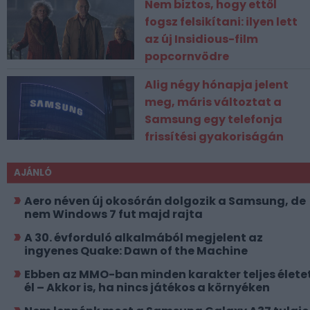
Nem biztos, hogy ettől
fogsz felsikítani: ilyen lett
az új Insidious-film
popcornvödre
Alig négy hónapja jelent
meg, máris változtat a
Samsung egy telefonja
frissítési gyakoriságán
AJÁNLÓ
Aero néven új okosórán dolgozik a Samsung, de
nem Windows 7 fut majd rajta
A 30. évforduló alkalmából megjelent az
ingyenes Quake: Dawn of the Machine
Ebben az MMO-ban minden karakter teljes élete
él – Akkor is, ha nincs játékos a környéken