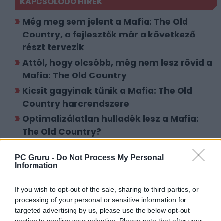
KAPCSOLÓDÓ HÍREK
Még meg sem jelent a Mafia: The Old
Country, a fejlesztők már a következő
részt tervezik
Attól, hogy olcsóbb, még nem lesz rövid a
Mafia: The Old Country
Kicsit gagyinak tűnik a Mafia: The Old
Country harcrendszere
Optimalizálatlan hulladék lesz a Mafia:
The Old Country?
A Mafia: The Old Country gépigénye láttán
PC Gruru -
Do Not Process My Personal
lófejet küldenél a fejlesztőknek? Ne tedd!
Information
Magyar feliratos Mafia: The Old Country?
Nem lehetetlen!
If you wish to opt-out of the sale, sharing to third parties, or
processing of your personal or sensitive information for
Szinte borítékolható, hogy a játékosok
targeted advertising by us, please use the below opt-out
szétbombázzák a Mafia: The Old Country
section to confirm your selection. Please note that after your