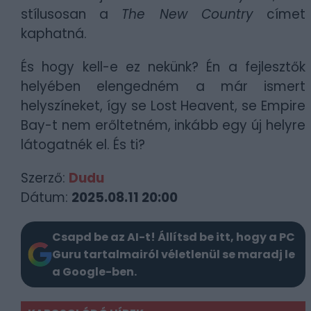
stílusosan a
The New Country
címet
kaphatná.
És hogy kell-e ez nekünk? Én a fejlesztők
helyében elengedném a már ismert
helyszíneket, így se Lost Heavent, se Empire
Bay-t nem erőltetném, inkább egy új helyre
látogatnék el. És ti?
Szerző:
Dudu
Dátum:
2025.08.11 20:00
Csapd be az AI-t! Állítsd be itt, hogy a PC
Guru tartalmairól véletlenül se maradj le
a Google-ben.