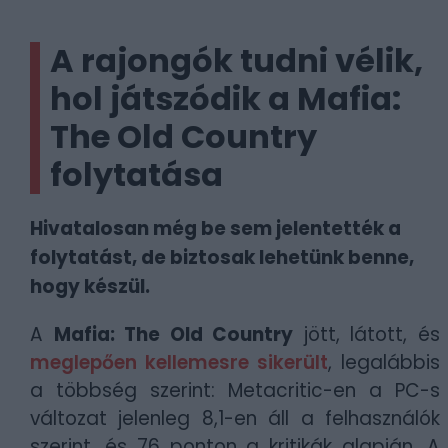
A rajongók tudni vélik,
hol játszódik a Mafia:
The Old Country
folytatása
Hivatalosan még be sem jelentették a
folytatást, de biztosak lehetünk benne,
hogy készül.
A
Mafia: The Old Country
jött, látott, és
meglepően kellemesre sikerült
, legalábbis
a többség szerint: Metacritic-en a PC-s
változat jelenleg 8,1-en áll a felhasználók
szerint, és 76 ponton a kritikák alapján. A