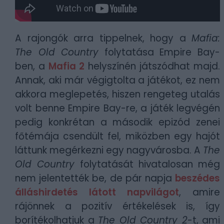
A rajongók arra tippelnek, hogy a
Mafia:
The Old Country
folytatása Empire Bay-
ben, a
Mafia 2
helyszínén játszódhat majd.
Annak, aki már végigtolta a játékot, ez nem
akkora meglepetés, hiszen rengeteg utalás
volt benne Empire Bay-re, a játék legvégén
pedig konkrétan a második epizód zenei
főtémája csendült fel, miközben egy hajót
láttunk megérkezni egy nagyvárosba. A
The
Old Country
folytatását hivatalosan még
nem jelentették be, de pár napja
beszédes
álláshirdetés látott napvilágot
, amire
rájönnek a pozitív értékelések is, így
borítékolhatjuk a
The Old Country 2
-t, ami