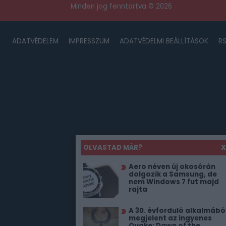
Minden jog fenntartva © 2026
ADATVÉDELEM
IMPRESSZUM
ADATVÉDELMI BEÁLLÍTÁSOK
R
OLVASTAD MÁR?
X
Aero néven új okosórán
dolgozik a Samsung, de
nem Windows 7 fut majd
rajta
A 30. évforduló alkalmábó
megjelent az ingyenes
Quake: Dawn of the