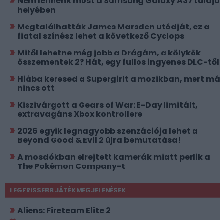
Nem lennénk most a Samsung Galaxy A37 tulajo
helyében
Megtalálhatták James Marsden utódját, ez a
fiatal színész lehet a következő Cyclops
Mitől lehetne még jobb a Drágám, a kölykök
összementek 2? Hát, egy fullos ingyenes DLC-től
Hiába keresed a Supergirlt a mozikban, mert má
nincs ott
Kiszivárgott a Gears of War: E-Day limitált,
extravagáns Xbox kontrollere
2026 egyik legnagyobb szenzációja lehet a
Beyond Good & Evil 2 újra bemutatása!
A mosdókban elrejtett kamerák miatt perlik a
The Pokémon Company-t
LEGFRISSEBB JÁTÉKMEGJELENÉSEK
Aliens: Fireteam Elite 2