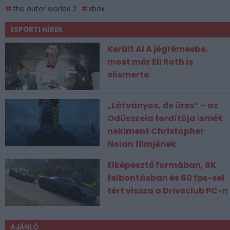
the outer worlds 2
xbox
ESPORT1 HÍREK
Került AI A jégrémesbe,
most már Eli Roth is
elismerte
„Látványos, de üres” – az
Odüsszeia fordítója ismét
nekiment Christopher
Nolan filmjének
Elképesztő formában, 8K
felbontásban és 60 fps-sel
tért vissza a Driveclub PC-n
AJÁNLÓ