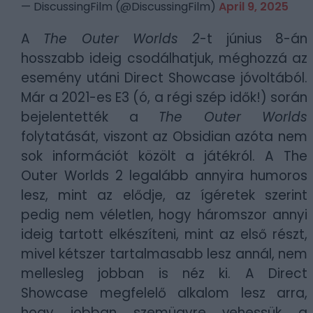
— DiscussingFilm (@DiscussingFilm)
April 9, 2025
A
The Outer Worlds 2
-t június 8-án
hosszabb ideig csodálhatjuk, méghozzá az
esemény utáni Direct Showcase jóvoltából.
Már a 2021-es E3 (ó, a régi szép idők!) során
bejelentették a
The Outer Worlds
folytatását, viszont az Obsidian azóta nem
sok információt közölt a játékról. A The
Outer Worlds 2 legalább annyira humoros
lesz, mint az elődje, az ígéretek szerint
pedig nem véletlen, hogy háromszor annyi
ideig tartott elkészíteni, mint az első részt,
mivel kétszer tartalmasabb lesz annál, nem
mellesleg jobban is néz ki. A Direct
Showcase megfelelő alkalom lesz arra,
hogy jobban szemügyre vehessük a