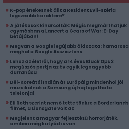
K-pop énekesnek állt a Resident Evil-széria
legszexibb karaktere?
A játékosok kiharcolták: Mégis megmárthatjuk
egymásban a Lancert a Gears of War: E-Day
bétájában!
Megvan a Google legújabb áldozata: hamaros
meghal a Google Asszisztens
Lehoz az életről, hogy a 14 éves Black Ops 2
megúszós portja az év egyik legnagyobb
durranása
Dél-Koreától Indián át Európáig mindenhol jól
muzsikálnak a Samsung új hajtogatható
telefonjai
Eli Roth szerint nem ő tette tönkre a Borderlands
filmet, a Lionsgate volt az
Megjelent a magyar fejlesztésű horrorjáték,
amiben még kutyád is van