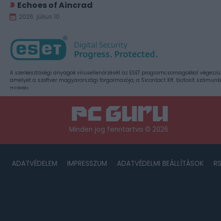
Echoes of Aincrad
2026. július 10.
A szerkesztőségi anyagok vírusellenőrzését az ESET programcsomagokkal végezzü
amelyet a szoftver magyarországi forgalmazója, a Sicontact Kft. biztosít számunk
Hirdetés
Minden jog fenntartva © 2026
ADATVÉDELEM
IMPRESSZUM
ADATVÉDELMI BEÁLLÍTÁSOK
R