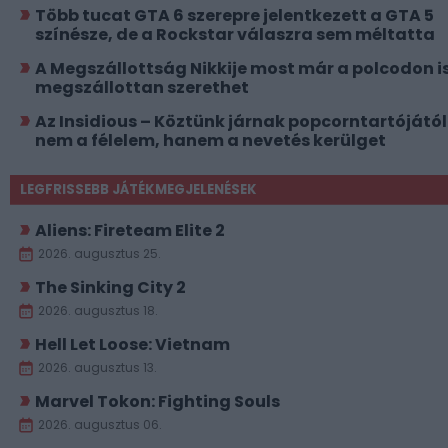
Több tucat GTA 6 szerepre jelentkezett a GTA 5
színésze, de a Rockstar válaszra sem méltatta
A Megszállottság Nikkije most már a polcodon i
megszállottan szerethet
Az Insidious – Köztünk járnak popcorntartójától
nem a félelem, hanem a nevetés kerülget
LEGFRISSEBB JÁTÉKMEGJELENÉSEK
Aliens: Fireteam Elite 2
2026. augusztus 25.
The Sinking City 2
2026. augusztus 18.
Hell Let Loose: Vietnam
2026. augusztus 13.
Marvel Tokon: Fighting Souls
2026. augusztus 06.