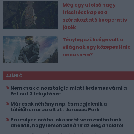
Még egy utolsó nagy
frissítést kap ez a
szórakoztató kooperatív
játék
Tényleg szüksége volt a
világnak egy közepes Halo
remake-re?
AJÁNLÓ
Nem csak a nosztalgia miatt érdemes várni a
Fallout 3 felújítását
Már csak néhány nap, és megjelenik a
túlélőhorrorba oltott Jurassic Park
Bármilyen órából okosórát varázsolhatunk
anélkül, hogy lemondanánk az eleganciáról