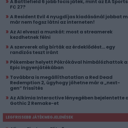
A Battlefield 6 jobb focis játék, mint az EA Sports
FC 27?
A Resident Evil 4 nyugdíjas kiadásánál jobbat 
már nem fogsz látni az interneten!
Az AI elveszi a munkát: most a streamerek
kezdhetnek félni
A szerverek alig bírták az érdeklődést... egy
randizós teszt iránt
Pókember helyett Pókrókával himbálózhattok a
Epic ingyenjátékában
Továbbra is megállíthatatlan a Red Dead
Redemption 2, úgyhogy jöhetne már a „next-
gen” frissítés
Az Alkimia Interactive lényegében bejelentette 
Gothic 2 Remake-et
LEGFRISSEBB JÁTÉKMEGJELENÉSEK