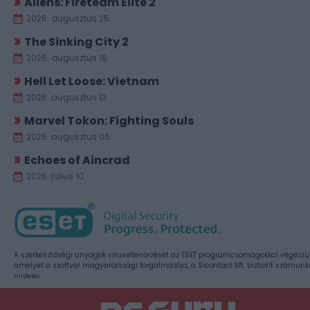
Aliens: Fireteam Elite 2
2026. augusztus 25.
The Sinking City 2
2026. augusztus 18.
Hell Let Loose: Vietnam
2026. augusztus 13.
Marvel Tokon: Fighting Souls
2026. augusztus 06.
Echoes of Aincrad
2026. július 10.
A szerkesztőségi anyagok vírusellenőrzését az ESET programcsomagokkal végezzü
amelyet a szoftver magyarországi forgalmazója, a Sicontact Kft. biztosít számunk
Hirdetés