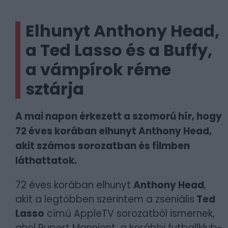
Elhunyt Anthony Head,
a Ted Lasso és a Buffy,
a vámpírok réme
sztárja
A mai napon érkezett a szomorú hír, hogy
72 éves korában elhunyt Anthony Head,
akit számos sorozatban és filmben
láthattatok.
72 éves korában elhunyt
Anthony Head
,
akit a legtöbben szerintem a zseniális
Ted
Lasso
című AppleTV sorozatból ismernek,
ahol Rupert Manniont, a korábbi futballklub-