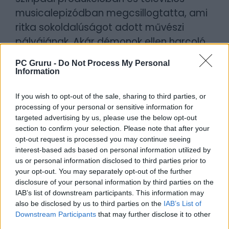
musicalepizódban megcsillogtatta, ami
ritka sokoldalúságot adott művészi
pályájának. Akár démonok ellen harcoló
könyvtárosként, akár királyként, vagy
PC Gruru -
Do Not Process My Personal
korábbi futballklub-tulajdonosként állt a
Information
kamera elé, mindig egy szempillantás alatt
bele tudott rázódni a szerepébe. Ez a fajta
If you wish to opt-out of the sale, sharing to third parties, or
processing of your personal or sensitive information for
visszafogott, elegáns tekintély és
targeted advertising by us, please use the below opt-out
emberség tette őt a brit televíziózás egyik
section to confirm your selection. Please note that after your
legkedveltebb alakjává, akinek munkái még
opt-out request is processed you may continue seeing
interest-based ads based on personal information utilized by
hosszú ideig velünk maradnak. Anthony
us or personal information disclosed to third parties prior to
Head 72 éves volt.
your opt-out. You may separately opt-out of the further
disclosure of your personal information by third parties on the
Borítókép forrása: Markus Wissmann
IAB’s list of downstream participants. This information may
also be disclosed by us to third parties on the
IAB’s List of
(depositphotos)
Downstream Participants
that may further disclose it to other
third parties.