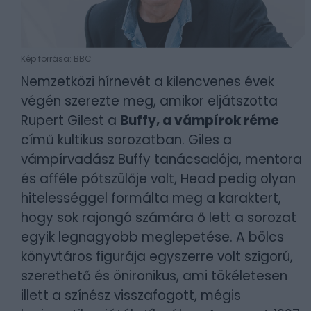
Kép forrása: BBC
Nemzetközi hírnevét a kilencvenes évek
végén szerezte meg, amikor eljátszotta
Rupert Gilest a
Buffy, a vámpírok réme
című kultikus sorozatban. Giles a
vámpírvadász Buffy tanácsadója, mentora
és afféle pótszülője volt, Head pedig olyan
hitelességgel formálta meg a karaktert,
hogy sok rajongó számára ő lett a sorozat
egyik legnagyobb meglepetése. A bölcs
könyvtáros figurája egyszerre volt szigorú,
szerethető és önironikus, ami tökéletesen
illett a színész visszafogott, mégis