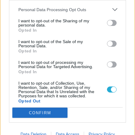
Szerző:
Britpopper
Personal Data Processing Opt Outs
Dátum:
2026.06.05 18:30
I want to opt-out of the Sharing of my
personal data.
Csapd be az AI-t! Állítsd be itt, hogy a PC
Opted In
Guru tartalmairól véletlenül se maradj le
I want to opt-out of the Sale of my
a Google-ben.
Personal Data.
Opted In
KAPCSOLÓDÓ HÍREK
I want to opt-out of processing my
Personal Data for Targeted Advertising.
Opted In
90 éves korában elhunyt Sir Sean Connery
88 éves korában elhunyt Alain Delon
I want to opt-out of Collection, Use,
Retention, Sale, and/or Sharing of my
Personal Data that Is Unrelated with the
Purposes for which it was collected.
LEGFRISSEBB VIDEÓNK
Opted Out
CONFIRM
Data Deletion
Data Access
Privacy Policy