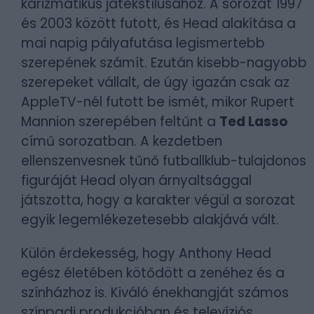
karizmatikus játékstílusához. A sorozat 1997
és 2003 között futott, és Head alakítása a
mai napig pályafutása legismertebb
szerepének számít. Ezután kisebb-nagyobb
szerepeket vállalt, de úgy igazán csak az
AppleTV-nél futott be ismét, mikor Rupert
Mannion szerepében feltűnt a
Ted Lasso
című sorozatban. A kezdetben
ellenszenvesnek tűnő futballklub-tulajdonos
figuráját Head olyan árnyaltsággal
játszotta, hogy a karakter végül a sorozat
egyik legemlékezetesebb alakjává vált.
Külön érdekesség, hogy Anthony Head
egész életében kötődött a zenéhez és a
színházhoz is. Kiváló énekhangját számos
színpadi produkcióban és televíziós