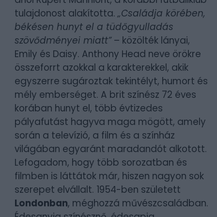
tulajdonost alakította.
„Családja körében,
békésen hunyt el a tüdőgyulladás
szövődményei miatt”
– közölték lányai,
Emily és Daisy. Anthony Head neve örökre
összeforrt azokkal a karakterekkel, akik
egyszerre sugároztak tekintélyt, humort és
mély emberséget. A brit színész 72 éves
korában hunyt el, több évtizedes
pályafutást hagyva maga mögött, amely
során a televízió, a film és a színház
világában egyaránt maradandót alkotott.
Lefogadom, hogy több sorozatban és
filmben is láttátok már, hiszen nagyon sok
szerepet elvállalt. 1954-ben született
Londonban
, méghozzá művészcsaládban.
Édesanyja színésznő, édesapja