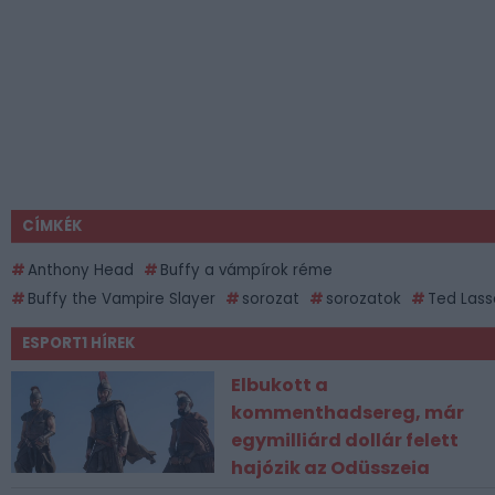
CÍMKÉK
Anthony Head
Buffy a vámpírok réme
Buffy the Vampire Slayer
sorozat
sorozatok
Ted Lass
ESPORT1 HÍREK
Elbukott a
kommenthadsereg, már
egymilliárd dollár felett
hajózik az Odüsszeia