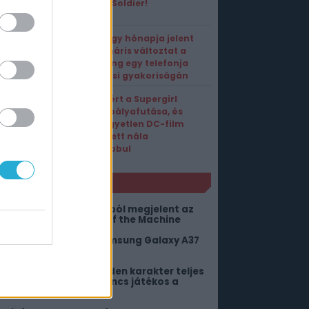
Future Soldier!
Alig négy hónapja jelent
meg, máris változtat a
Samsung egy telefonja
frissítési gyakoriságán
Véget ért a Supergirl
mozis pályafutása, és
csak egyetlen DC-film
teljesített nála
rosszabbul
NLÓ
 30. évforduló alkalmából megjelent az
ngyenes Quake: Dawn of the Machine
em lennénk most a Samsung Galaxy A37
ulajok helyében
bben az MMO-ban minden karakter teljes
etet él – Akkor is, ha nincs játékos a
örnyéken