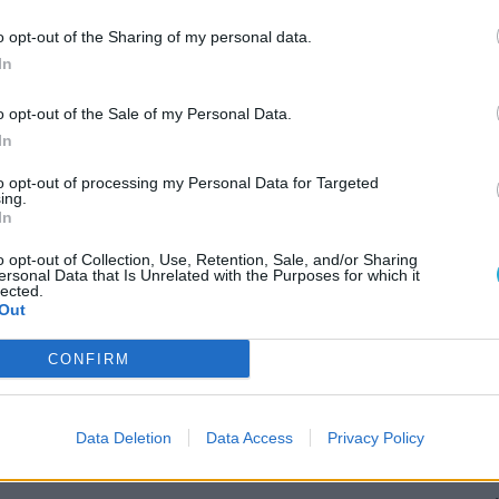
jd az adást.
o opt-out of the Sharing of my personal data.
In
o opt-out of the Sale of my Personal Data.
In
to opt-out of processing my Personal Data for Targeted
ing.
itt, hogy a PC Guru tartalmairól véletlenül
In
o opt-out of Collection, Use, Retention, Sale, and/or Sharing
ersonal Data that Is Unrelated with the Purposes for which it
lected.
AJÁ
Out
A
il Requiem, amiben vadonatúj
i
CONFIRM
N
t
eronica kaphat felújítást legközelebb
E
Data Deletion
Data Access
Privacy Policy
zott ez a megbukott Resident Evil
él
k