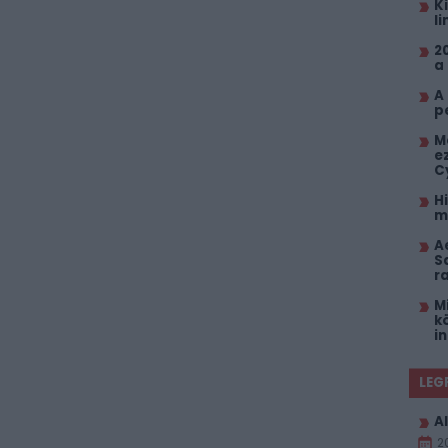
K
l
2
a
A
p
M
e
C
H
m
A
S
r
M
k
i
LEG
Al
2