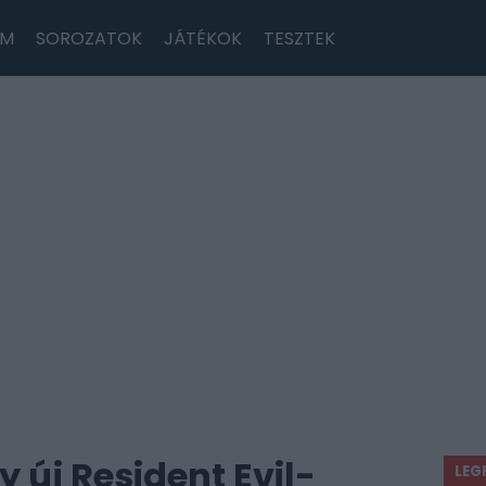
LM
SOROZATOK
JÁTÉKOK
TESZTEK
y új Resident Evil-
LEG