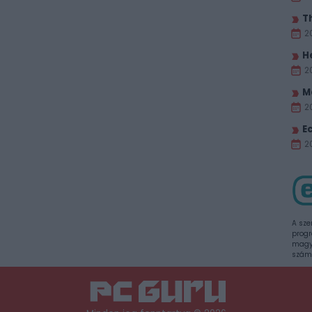
T
2
H
2
M
2
E
20
A sze
progr
magya
szám