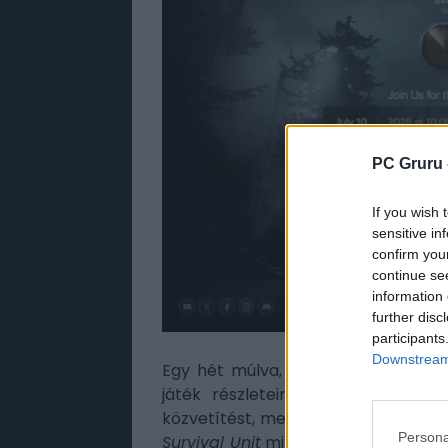
PC Gruru 
If you wish 
sensitive in
confirm you
continue se
information 
further disc
participants
Downstream 
Egy hét múlva, egész pontosan
jú
játék részleteiről, a fejlesztők 
közvetítést, melynek keretein belü
Persona
Survival Unit
minden csínját-bínját.