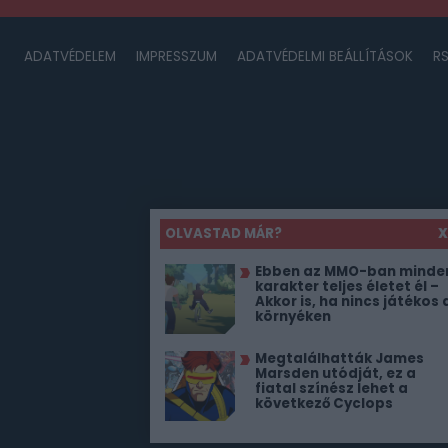
ADATVÉDELEM
IMPRESSZUM
ADATVÉDELMI BEÁLLÍTÁSOK
R
OLVASTAD MÁR?
X
Ebben az MMO-ban minde
karakter teljes életet él –
Akkor is, ha nincs játékos 
környéken
Megtalálhatták James
Marsden utódját, ez a
fiatal színész lehet a
következő Cyclops