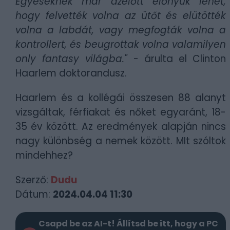
Egyeseknek már azelőtt előnyük lehet,
hogy felvették volna az ütőt és elütötték
volna a labdát, vagy megfogták volna a
kontrollert, és beugrottak volna valamilyen
only fantasy világba."
- árulta el Clinton
Haarlem doktorandusz.
Haarlem és a kollégái összesen 88 alanyt
vizsgáltak, férfiakat és nőket egyaránt, 18-
35 év között. Az eredmények alapján nincs
nagy különbség a nemek között. MIt szóltok
mindehhez?
Szerző:
Dudu
Dátum:
2024.04.04 11:30
Csapd be az AI-t! Állítsd be itt, hogy a PC