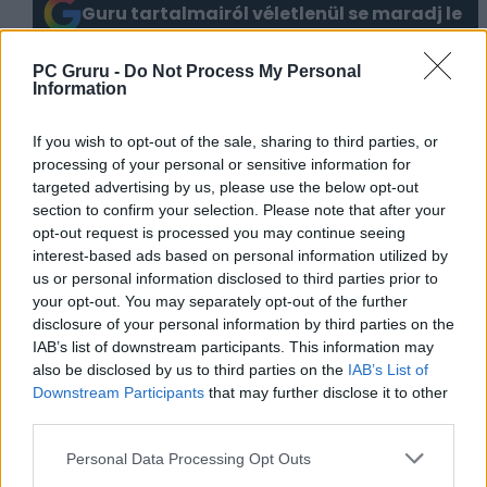
Guru tartalmairól véletlenül se maradj le
a Google-ben.
PC Gruru -
Do Not Process My Personal
Information
KAPCSOLÓDÓ HÍREK
If you wish to opt-out of the sale, sharing to third parties, or
Egy új tanulmány szerint a játékosok több
processing of your personal or sensitive information for
mint fele használ csalásokat
targeted advertising by us, please use the below opt-out
Az AMD szerint lejárt a 60 Hz-es FullHD
section to confirm your selection. Please note that after your
opt-out request is processed you may continue seeing
monitorok ideje
interest-based ads based on personal information utilized by
us or personal information disclosed to third parties prior to
LEGFRISSEBB VIDEÓNK
your opt-out. You may separately opt-out of the further
disclosure of your personal information by third parties on the
IAB’s list of downstream participants. This information may
also be disclosed by us to third parties on the
IAB’s List of
Downstream Participants
that may further disclose it to other
third parties.
Personal Data Processing Opt Outs