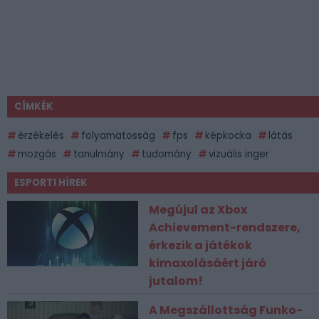
CÍMKÉK
érzékelés
folyamatosság
fps
képkocka
látás
mozgás
tanulmány
tudomány
vizuális inger
ESPORT1 HÍREK
Megújul az Xbox
Achievement-rendszere,
érkezik a játékok
kimaxolásáért járó
jutalom!
A Megszállottság Funko-