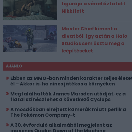
figurája a vérrel áztatott
Nikki lett
Master Chief kiment a
divatból, így aztán a Halo
Studios sem úszta meg a
leépítéseket
AJÁNLÓ
Ebben az MMO-ban minden karakter teljes élete
él – Akkor is, ha nincs játékos a környéken
Megtalálhatták James Marsden utódját, ez a
fiatal színész lehet a következő Cyclops
A mosdókban elrejtett kamerák miatt perlik a
The Pokémon Company-t
A 30. évforduló alkalmából megjelent az
ingyenes Quake: Dawn of the Machine