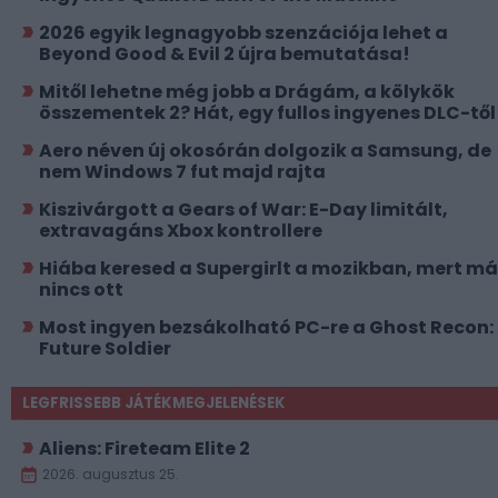
2026 egyik legnagyobb szenzációja lehet a
Beyond Good & Evil 2 újra bemutatása!
Mitől lehetne még jobb a Drágám, a kölykök
összementek 2? Hát, egy fullos ingyenes DLC-től
Aero néven új okosórán dolgozik a Samsung, de
nem Windows 7 fut majd rajta
Kiszivárgott a Gears of War: E-Day limitált,
extravagáns Xbox kontrollere
Hiába keresed a Supergirlt a mozikban, mert má
nincs ott
Most ingyen bezsákolható PC-re a Ghost Recon:
Future Soldier
LEGFRISSEBB JÁTÉKMEGJELENÉSEK
Aliens: Fireteam Elite 2
2026. augusztus 25.