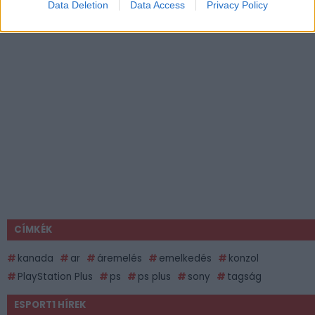
Data Deletion
Data Access
Privacy Policy
CÍMKÉK
kanada
ar
áremelés
emelkedés
konzol
PlayStation Plus
ps
ps plus
sony
tagság
ESPORT1 HÍREK