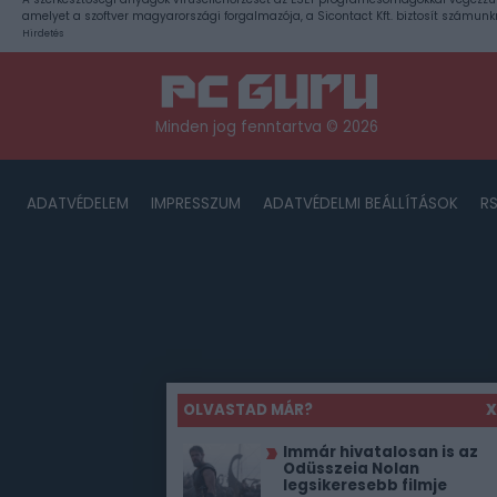
amelyet a szoftver magyarországi forgalmazója, a Sicontact Kft. biztosít számunk
Hirdetés
Minden jog fenntartva © 2026
ADATVÉDELEM
IMPRESSZUM
ADATVÉDELMI BEÁLLÍTÁSOK
R
OLVASTAD MÁR?
X
Immár hivatalosan is az
Odüsszeia Nolan
legsikeresebb filmje