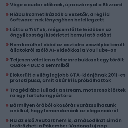
Vége a cudar időknek, újra szárnyal a Blizzard
Hiába kozmetikázzák a vezetők, a régi id
Software-nek lényegében befellegzett
Látta a TikTok, mégsem lőtte le időben az
öngyilkossági kísérletet bemutató adást
Nem kerülhet ebéd az asztalra veszélybe került
állatokról szóló AI-videókkal a YouTube-on
Teljesen véletlen a felszínre bukkant egy törölt
Quake 4 DLC a semmiből
Előkerült a világ legjobb GTA-klónjának 2011-es
prototípusa, amit akár ki is próbálhattok
Tragédiába fulladt a stream, motorosok lőttek
rá egy tartalomgyártóra
Bármilyen órából okosórát varázsolhatunk
anélkül, hogy lemondanánk az eleganciáról
Ha az első Avatart nem is, a másodikat simán
lekörözheti a Pókember: Vadonatúj nap