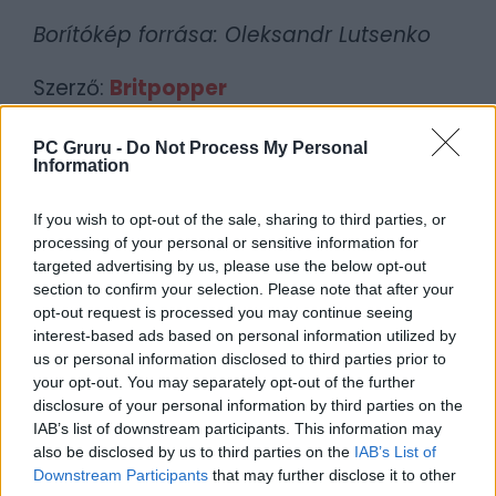
Borítókép forrása: Oleksandr Lutsenko
Szerző:
Britpopper
Dátum:
2025.04.17 17:00
PC Gruru -
Do Not Process My Personal
Information
Csapd be az AI-t! Állítsd be itt, hogy a PC
Guru tartalmairól véletlenül se maradj le
If you wish to opt-out of the sale, sharing to third parties, or
a Google-ben.
processing of your personal or sensitive information for
targeted advertising by us, please use the below opt-out
section to confirm your selection. Please note that after your
KAPCSOLÓDÓ HÍREK
opt-out request is processed you may continue seeing
interest-based ads based on personal information utilized by
Mi van itt? Újabb jelentős régiókban
us or personal information disclosed to third parties prior to
emelkedik a PlayStation Plus ára
your opt-out. You may separately opt-out of the further
disclosure of your personal information by third parties on the
BRÉKING! Hazánkban is emelkednek a
IAB’s list of downstream participants. This information may
PlayStation Plus-előfizetések árai!
also be disclosed by us to third parties on the
IAB’s List of
Downstream Participants
that may further disclose it to other