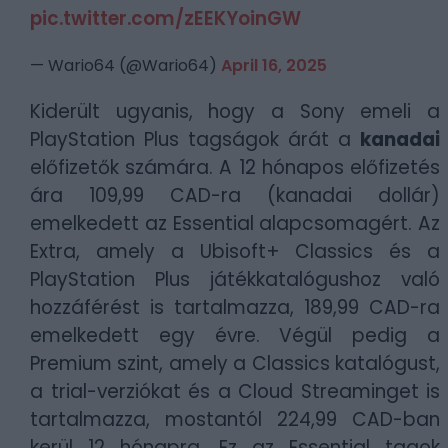
pic.twitter.com/zEEKYoinGW
— Wario64 (@Wario64)
April 16, 2025
Kiderült ugyanis, hogy a Sony emeli a
PlayStation Plus tagságok árát a
kanadai
előfizetők számára. A 12 hónapos előfizetés
ára 109,99 CAD-ra (kanadai dollár)
emelkedett az Essential alapcsomagért. Az
Extra, amely a Ubisoft+ Classics és a
PlayStation Plus játékkatalógushoz való
hozzáférést is tartalmazza, 189,99 CAD-ra
emelkedett egy évre. Végül pedig a
Premium szint, amely a Classics katalógust,
a trial-verziókat és a Cloud Streaminget is
tartalmazza, mostantól 224,99 CAD-ban
kerül 12 hónapra. Ez az Essential tagok