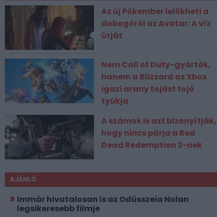
Az új Pókember lelökheti a
dobogóról az Avatar: A víz
útját
Nem Call of Duty-gyártók,
hanem a Blizzard az Xbox
igazi arany tojást tojó
tyúkja
A számok is azt bizonyítják,
hogy nincs párja a Red
Dead Redemption 2-nek
AJÁNLÓ
Immár hivatalosan is az Odüsszeia Nolan
legsikeresebb filmje