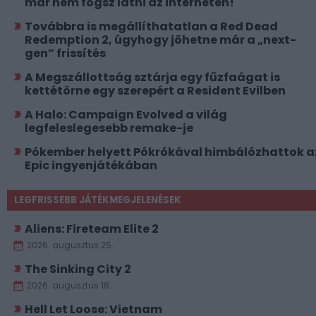
már nem fogsz látni az interneten!
Továbbra is megállíthatatlan a Red Dead
Redemption 2, úgyhogy jöhetne már a „next-
gen” frissítés
A Megszállottság sztárja egy fűzfaágat is
kettétörne egy szerepért a Resident Evilben
A Halo: Campaign Evolved a világ
legfeleslegesebb remake-je
Pókember helyett Pókrókával himbálózhattok a
Epic ingyenjátékában
LEGFRISSEBB JÁTÉKMEGJELENÉSEK
Aliens: Fireteam Elite 2
2026. augusztus 25.
The Sinking City 2
2026. augusztus 18.
Hell Let Loose: Vietnam