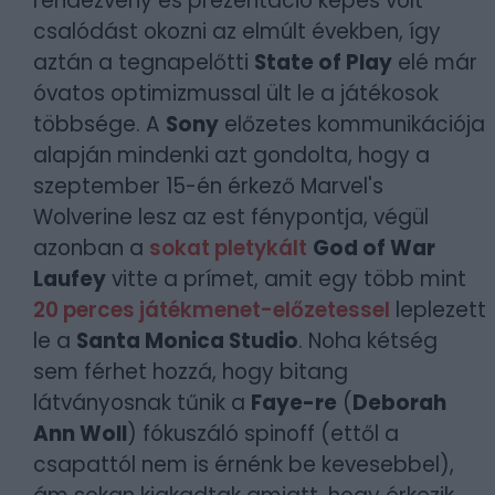
rendezvény és prezentáció képes volt
csalódást okozni az elmúlt években, így
aztán a tegnapelőtti
State of Play
elé már
óvatos optimizmussal ült le a játékosok
többsége. A
Sony
előzetes kommunikációja
alapján mindenki azt gondolta, hogy a
szeptember 15-én érkező Marvel's
Wolverine lesz az est fénypontja, végül
azonban a
sokat pletykált
God of War
Laufey
vitte a prímet, amit egy több mint
20 perces játékmenet-előzetessel
leplezett
le a
Santa Monica Studio
. Noha kétség
sem férhet hozzá, hogy bitang
látványosnak tűnik a
Faye-re
(
Deborah
Ann Woll
) fókuszáló spinoff (ettől a
csapattól nem is érnénk be kevesebbel),