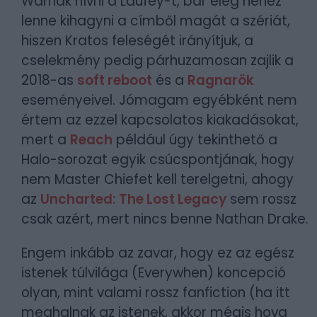
Warnak hívni a Laufey-t, bár elég nehéz
lenne kihagyni a címből magát a szériát,
hiszen Kratos feleségét irányítjuk, a
cselekmény pedig párhuzamosan zajlik a
2018-as
soft reboot
és a
Ragnarök
eseményeivel. Jómagam egyébként nem
értem az ezzel kapcsolatos kiakadásokat,
mert a
Reach
például úgy tekinthető a
Halo-sorozat egyik csúcspontjának, hogy
nem Master Chiefet kell terelgetni, ahogy
az
Uncharted: The Lost Legacy
sem rossz
csak azért, mert nincs benne Nathan Drake.
Engem inkább az zavar, hogy ez az egész
istenek túlvilága (Everywhen) koncepció
olyan, mint valami rossz fanfiction (ha itt
meghalnak az istenek, akkor mégis hova