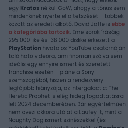
ám sokan kiakadtak amiatt, hogy érkezik
egy
Kratos
nélküli GoW, ahogy a tónus sem
mindenkinek nyerte el a tetszését – többek
között az eredeti alkotó, David Jaffe is
ebbe
a kategóriába tartozik
. Eme sorok írásáig
295 000 like és 138 000 dislike érkezett a
PlayStation
hivatalos YouTube csatornáján
található videóra, ami finoman szólva sem
ideális egy ennyire ismert és szeretett
franchise esetén – pláne a Sony
szemszögéből, hiszen a rendezvény
legfájóbb hiányzója, az Intergalactic: The
Heretic Prophet is elég hideg fogadtatásra
lelt 2024 decemberében. Bár egyértelműen
nem övezi akkora utálat a Laufey-t, mint a
Naughty Dog ismert színészekkel (és