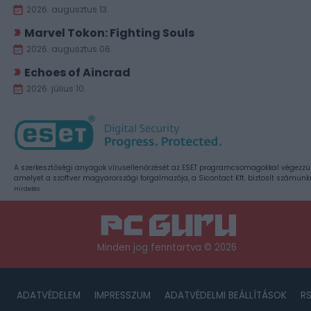
2026. augusztus 13.
Marvel Tokon: Fighting Souls
2026. augusztus 06.
Echoes of Aincrad
2026. július 10.
A szerkesztőségi anyagok vírusellenőrzését az ESET programcsomagokkal végezzü
amelyet a szoftver magyarországi forgalmazója, a Sicontact Kft. biztosít számunk
Hirdetés
Minden jog fenntartva © 2026
ADATVÉDELEM
IMPRESSZUM
ADATVÉDELMI BEÁLLÍTÁSOK
R