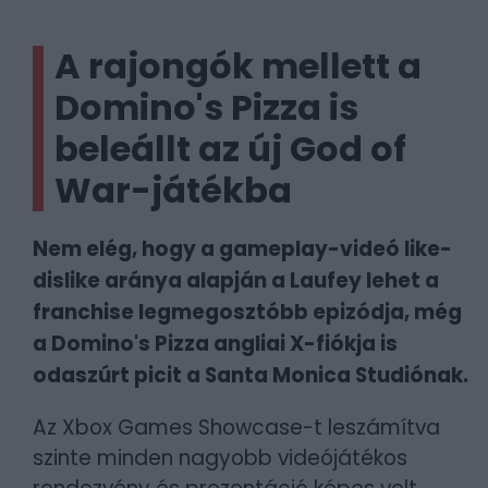
A rajongók mellett a
Domino's Pizza is
beleállt az új God of
War-játékba
Nem elég, hogy a gameplay-videó like-
dislike aránya alapján a Laufey lehet a
franchise legmegosztóbb epizódja, még
a Domino's Pizza angliai X-fiókja is
odaszúrt picit a Santa Monica Studiónak.
Az Xbox Games Showcase-t leszámítva
szinte minden nagyobb videójátékos