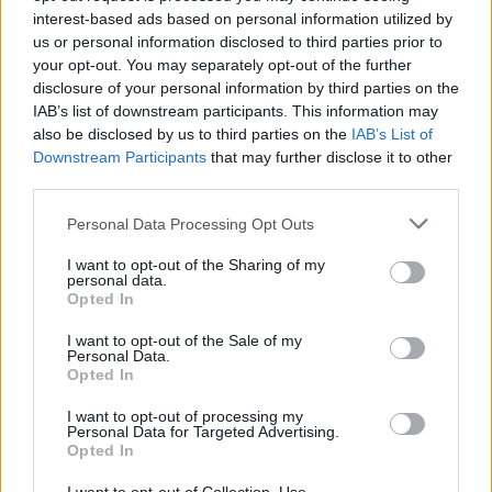
interest-based ads based on personal information utilized by
us or personal information disclosed to third parties prior to
Borítókép forrása: Santa Monica Studio
your opt-out. You may separately opt-out of the further
disclosure of your personal information by third parties on the
Szerző:
LeEcoBo
IAB’s list of downstream participants. This information may
Dátum:
2026.06.04 07:40
also be disclosed by us to third parties on the
IAB’s List of
Downstream Participants
that may further disclose it to other
third parties.
Csapd be az AI-t! Állítsd be itt, hogy a PC
Guru tartalmairól véletlenül se maradj le
Personal Data Processing Opt Outs
a Google-ben.
I want to opt-out of the Sharing of my
personal data.
Opted In
KAPCSOLÓDÓ HÍREK
I want to opt-out of the Sale of my
Bemutatkozott az új God of War, valóban
Personal Data.
Opted In
Faye áll a középpontjában
I want to opt-out of processing my
A God of War alkotója konkrétan
Personal Data for Targeted Advertising.
leszarozta a Faye-re fókuszáló spinoffot
Opted In
Nyugi, legalább a God of War Laufey-re