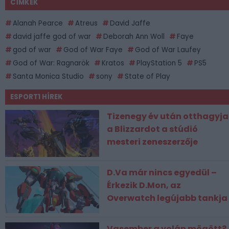
CÍMKÉK
Alanah Pearce
Atreus
David Jaffe
david jaffe god of war
Deborah Ann Woll
Faye
god of war
God of War Faye
God of War Laufey
God of War: Ragnarök
Kratos
PlayStation 5
PS5
Santa Monica Studio
sony
State of Play
ESPORT1 HÍREK
Tizenegy év után otthagyja
a Blizzardot a stúdió
mesteri zeneszerzője
D.Va már nincs egyedül –
Érkezik D.Mon, az
Overwatch legújabb tankja
Vasember a volán mögött?