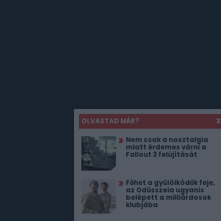
OLVASTAD MÁR?
X
Nem csak a nosztalgia
miatt érdemes várni a
Fallout 3 felújítását
Főhet a gyűlölködők feje,
az Odüsszeia ugyanis
belépett a milliárdosok
klubjába