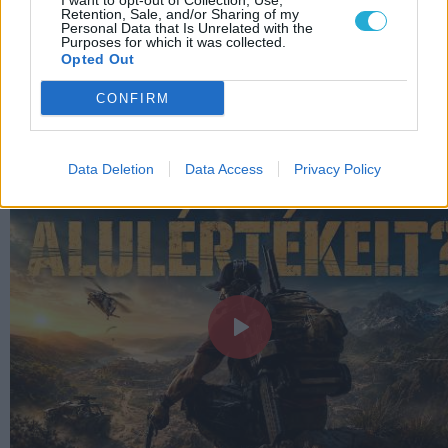
I want to opt-out of Collection, Use,
Retention, Sale, and/or Sharing of my
nem kell éveket várnunk
Personal Data that Is Unrelated with the
Purposes for which it was collected.
Egyesek szerint máris WOKE a God of War
Opted Out
Laufey, mert női főszereplőt kapunk
CONFIRM
LEGFRISSEBB VIDEÓNK
Data Deletion
Data Access
Privacy Policy