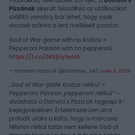
márkákkal) teletűzdelt sci-fijét, a
Domino's
Pizzának
sikerült felszállnia az utálkozókat
szállító vonatra, bár lehet, hogy csak
viccnek szánta a lent mellékelt posztot.
God of War game with no Kratos =
Pepperoni Passion with no pepperoni
https://t.co/GKEjUytwHA
— Domino's Pizza UK (@Dominos_UK)
June 3, 2026
„God of War-játék Kratos nélkül =
Pepperoni Passion pepperoni nélkül”
–
olvasható a Domino's Pizza UK tegnapi X-
bejegyzésében. Értelemszerűen arra
próbált utalni a költő, hogy a marcona
félisten nélkül talán nem kellene God of