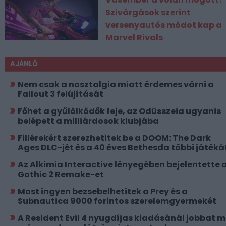
Szivárgások szerint
versenyautós módot kap a
Marvel Rivals
AJÁNLÓ
Nem csak a nosztalgia miatt érdemes várni a
Fallout 3 felújítását
Főhet a gyűlölködők feje, az Odüsszeia ugyanis
belépett a milliárdosok klubjába
Fillérekért szerezhetitek be a DOOM: The Dark
Ages DLC-jét és a 40 éves Bethesda többi játéká
Az Alkimia Interactive lényegében bejelentette 
Gothic 2 Remake-et
Most ingyen bezsebelhetitek a Prey és a
Subnautica 9000 forintos szerelemgyermekét
A Resident Evil 4 nyugdíjas kiadásánál jobbat 