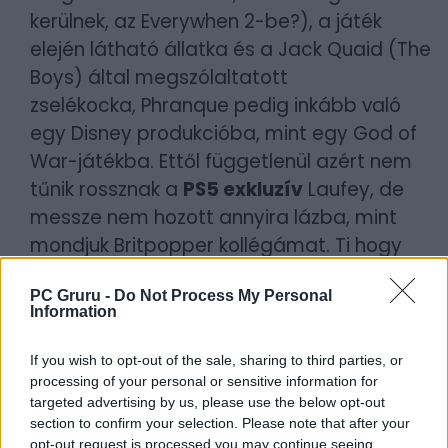
kerülnek, az Everywhen 2-be?), a játék
elején látható állatka és a Jack Quaid (The
Boys) által megszólaltatott
zselékocka, Phranque pedig inkább való
egy Disney produkcióba, mint egy God of
War-játékba. Ettől függetlenül azért nem
tűnik rossznak a
PS5 exkluzív
Laufey, de
messze nem hozott annyira lázba, mint
mondjuk Britpopper kollégámat. Ti hogy
látjátok, melyik tábornak van igaza?
PC Gruru -
Do Not Process My Personal
Information
If you wish to opt-out of the sale, sharing to third parties, or
processing of your personal or sensitive information for
targeted advertising by us, please use the below opt-out
section to confirm your selection. Please note that after your
opt-out request is processed you may continue seeing