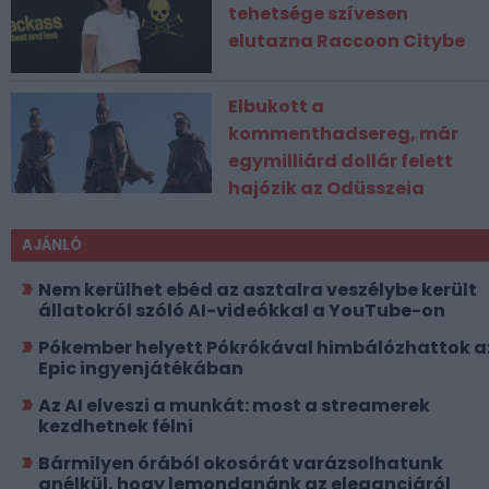
tehetsége szívesen
elutazna Raccoon Citybe
Elbukott a
kommenthadsereg, már
egymilliárd dollár felett
hajózik az Odüsszeia
AJÁNLÓ
Nem kerülhet ebéd az asztalra veszélybe került
állatokról szóló AI-videókkal a YouTube-on
Pókember helyett Pókrókával himbálózhattok a
Epic ingyenjátékában
Az AI elveszi a munkát: most a streamerek
kezdhetnek félni
Bármilyen órából okosórát varázsolhatunk
anélkül, hogy lemondanánk az eleganciáról