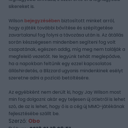
sikereket is.
Wilson
bejegyzésében
biztosított minket arról,
hogy a játék további bővítése és szépítgetése
zavartalanul fog folyni a távozása után is. Az átállás
során készségesen mindenben segíteni fog volt
csapatának, egészen addig, míg meg nem találják a
megfelelő vezetőt. Ne legyünk tehát meglepődve,
ha a napokban feltűnik egy ezzel kapcsolatos
álláshirdetés, a Blizzard ugyanis mindenkinek esélyt
szeretne adni a pozíció betöltésére.
Az egyébként nem derült ki, hogy Jay Wilson most
min fog dolgozni: akár egy teljesen új ötletről is lehet
szó, de az is lehet, hogy ő is a cég új MMO-játékának
fejlesztésébe szállt be.
Szerző:
Obo