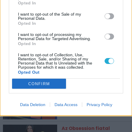
Opted In
I want to opt-out of the Sale of my
Personal Data.
Opted In
I want to opt-out of processing my
Personal Data for Targeted Advertising.
Opted In
I want to opt-out of Collection, Use,
Retention, Sale, and/or Sharing of my
Personal Data that Is Unrelated with the
Purposes for which it was collected.
CÍMKÉK
Opted Out
CONFIRM
ESPORT1 HÍREK
Sokkoló családi tragédia, a
videójátékok miatt került
Data Deletion
Data Access
Privacy Policy
kórházba a fiatal?
Az Obsession fiatal