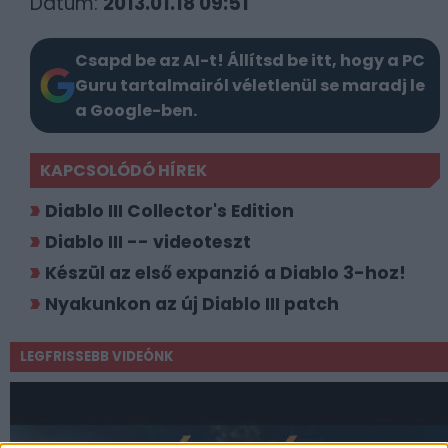
Dátum:
2013.01.18 09:51
Csapd be az AI-t! Állítsd be itt, hogy a PC
Guru tartalmairól véletlenül se maradj le
a Google-ben.
KAPCSOLÓDÓ HÍREK
Diablo III Collector's Edition
Diablo III -- videoteszt
Készül az első expanzió a Diablo 3-hoz!
Nyakunkon az új Diablo III patch
LEGFRISSEBB VIDEÓNK