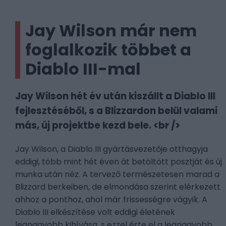
Jay Wilson már nem
foglalkozik többet a
Diablo III-mal
Jay Wilson hét év után kiszállt a Diablo III
fejlesztéséből, s a Blizzardon belül valami
más, új projektbe kezd bele. <br />
Jay Wilson, a Diablo III gyártásvezetője otthagyja
eddigi, több mint hét éven át betöltött posztját és új
munka után néz. A tervező természetesen marad a
Blizzard berkeiben, de elmondása szerint elérkezett
ahhoz a ponthoz, ahol már frissességre vágyik. A
Diablo III elkészítése volt eddigi életének
legnagyobb kihívása, s ezzel érte el a legnagyobb