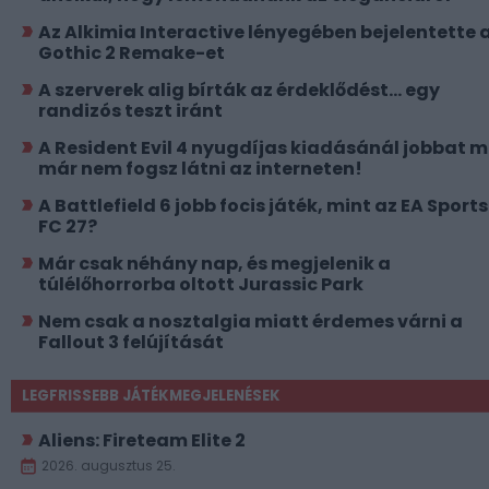
Az Alkimia Interactive lényegében bejelentette 
Gothic 2 Remake-et
A szerverek alig bírták az érdeklődést... egy
randizós teszt iránt
A Resident Evil 4 nyugdíjas kiadásánál jobbat 
már nem fogsz látni az interneten!
A Battlefield 6 jobb focis játék, mint az EA Sports
FC 27?
Már csak néhány nap, és megjelenik a
túlélőhorrorba oltott Jurassic Park
Nem csak a nosztalgia miatt érdemes várni a
Fallout 3 felújítását
LEGFRISSEBB JÁTÉKMEGJELENÉSEK
Aliens: Fireteam Elite 2
2026. augusztus 25.