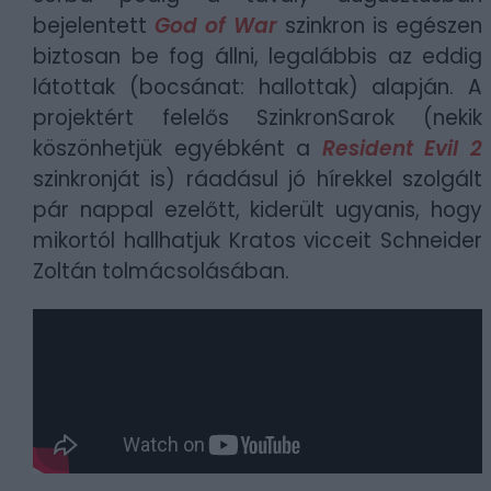
bejelentett
God of War
szinkron is egészen
biztosan be fog állni, legalábbis az eddig
látottak (bocsánat: hallottak) alapján. A
projektért felelős SzinkronSarok (nekik
köszönhetjük egyébként a
Resident Evil 2
szinkronját is) ráadásul jó hírekkel szolgált
pár nappal ezelőtt, kiderült ugyanis, hogy
mikortól hallhatjuk Kratos vicceit
Schneider
Zoltán tolmácsolásában.