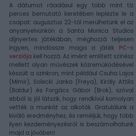
A dátumot ráadásul egy több mint tíz
perces bemutató keretében leplezte le a
csapat: augusztus 22-től merülhetünk el az
anyanyelvünkön a Santa Monica Studios
díjnyertes játékában, méghozzá teljesen
ingyen, mindössze maga a játék
PC-s
verziója
kell hozzá. Az imént említett színész
mellett olyan művészek közreműködésével
készült a szinkron, mint például Csuha Lajos
(Mimir), Solecki Janka (Freya), Király Attila
(Baldur) és Forgács Gábor (Brok), szóval
ebből is jól látszik, hogy rendkívül komolyan
vették a munkát az alkotók. Gratulálunk a
kiváló eredményhez, és reméljük, hogy több
ilyen kezdeményezésről is beszámolhatunk
majd a jövőben!