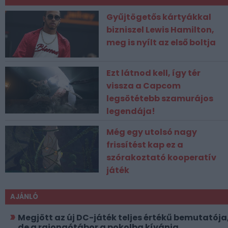
Gyűjtögetős kártyákkal
bizniszel Lewis Hamilton,
meg is nyílt az első boltja
Ezt látnod kell, így tér
vissza a Capcom
legsötétebb szamurájos
legendája!
Még egy utolsó nagy
frissítést kap ez a
szórakoztató kooperatív
játék
AJÁNLÓ
Megjött az új DC-játék teljes értékű bemutatója
de a rajongótábor a pokolba kívánja