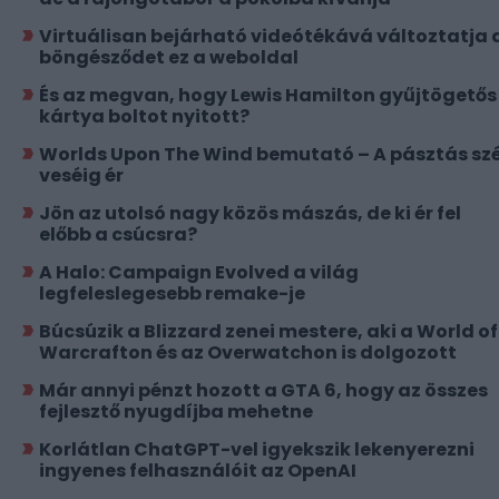
Virtuálisan bejárható videótékává változtatja 
böngésződet ez a weboldal
És az megvan, hogy Lewis Hamilton gyűjtögetős
kártya boltot nyitott?
Worlds Upon The Wind bemutató – A pásztás szé
veséig ér
Jön az utolsó nagy közös mászás, de ki ér fel
előbb a csúcsra?
A Halo: Campaign Evolved a világ
legfeleslegesebb remake-je
Búcsúzik a Blizzard zenei mestere, aki a World of
Warcrafton és az Overwatchon is dolgozott
Már annyi pénzt hozott a GTA 6, hogy az összes
fejlesztő nyugdíjba mehetne
Korlátlan ChatGPT-vel igyekszik lekenyerezni
ingyenes felhasználóit az OpenAI