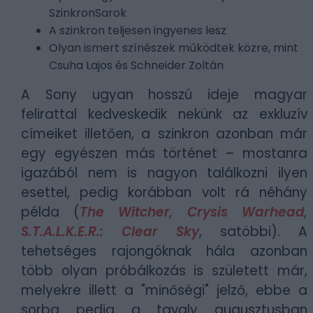
SzinkronSarok
A szinkron teljesen ingyenes lesz
Olyan ismert színészek működtek közre, mint
Csuha Lajos és Schneider Zoltán
A Sony ugyan hosszú ideje magyar
felirattal kedveskedik nekünk az exkluzív
címeiket illetően, a szinkron azonban már
egy egyészen más történet – mostanra
igazából nem is nagyon találkozni ilyen
esettel, pedig korábban volt rá néhány
példa (
The Witcher
,
Crysis Warhead
,
S.T.A.L.K.E.R.: Clear Sky
, satöbbi). A
tehetséges rajongóknak hála azonban
több olyan próbálkozás is született már,
melyekre illett a "minőségi" jelző, ebbe a
sorba pedig a tavaly augusztusban