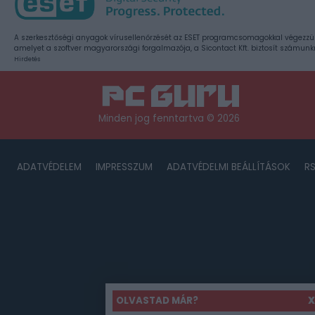
A szerkesztőségi anyagok vírusellenőrzését az ESET programcsomagokkal végezzü
amelyet a szoftver magyarországi forgalmazója, a Sicontact Kft. biztosít számunk
Hirdetés
Minden jog fenntartva © 2026
ADATVÉDELEM
IMPRESSZUM
ADATVÉDELMI BEÁLLÍTÁSOK
R
OLVASTAD MÁR?
X