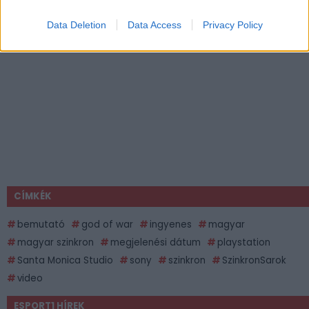
Data Deletion
Data Access
Privacy Policy
CÍMKÉK
bemutató
god of war
ingyenes
magyar
magyar szinkron
megjelenési dátum
playstation
Santa Monica Studio
sony
szinkron
SzinkronSarok
video
ESPORT1 HÍREK