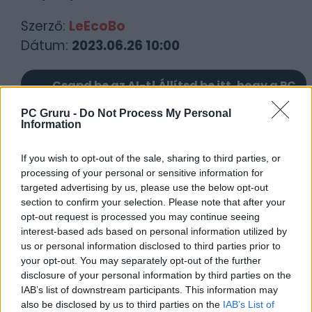
Szerző:
LeEcoBo
Dátum:
2023.06.26 10:00
Csapd be az AI-t! Állítsd be itt, hogy a PC
Guru tartalmairól véletlenül se maradj le
PC Gruru -
Do Not Process My Personal
a Google-ben.
Information
If you wish to opt-out of the sale, sharing to third parties, or
KAPCSOLÓDÓ HÍREK
processing of your personal or sensitive information for
targeted advertising by us, please use the below opt-out
Magyarul szítja fel Kratos haragját Baldur
section to confirm your selection. Please note that after your
Elkészült a Hogwarts Legacy magyarítása,
opt-out request is processed you may continue seeing
melynek kihívásairól interjúban
interest-based ads based on personal information utilized by
számoltak be készítői
us or personal information disclosed to third parties prior to
your opt-out. You may separately opt-out of the further
disclosure of your personal information by third parties on the
LEGFRISSEBB VIDEÓNK
IAB’s list of downstream participants. This information may
also be disclosed by us to third parties on the
IAB’s List of