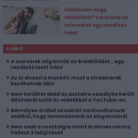
Ízlésficam vagy
telitalálat? Letarolta az
internetet egy randizós
teszt
AJÁNLÓ
A szerverek alig bírták az érdeklődést... egy
randizós teszt iránt
Az AI elveszi a munkát: most a streamerek
kezdhetnek félni
Nem kerülhet ebéd az asztalra veszélybe került
állatokról szóló AI-videókkal a YouTube-on
Bármilyen órából okosórát varázsolhatunk
anélkül, hogy lemondanánk az eleganciáról
Nem csak a nosztalgia miatt érdemes várni a
Fallout 3 felújítását