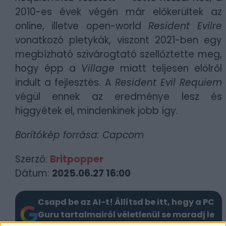
2010-es évek végén már előkerültek az
online, illetve open-world
Resident Evilre
vonatkozó pletykák, viszont 2021-ben egy
megbízható szivárogtató szellőztette meg,
hogy épp a
Village
miatt teljesen elölről
indult a fejlesztés. A
Resident Evil Requiem
végül ennek az eredménye lesz és
higgyétek el, mindenkinek jobb így.
Borítókép forrása: Capcom
Szerző:
Britpopper
Dátum:
2025.06.27 16:00
Csapd be az AI-t! Állítsd be itt, hogy a PC
Guru tartalmairól véletlenül se maradj le