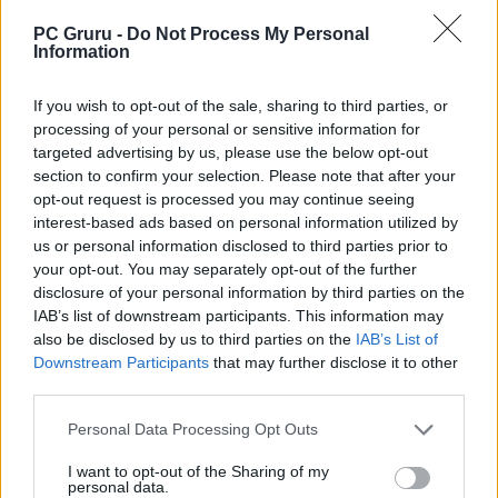
a Google-ben.
PC Gruru -
Do Not Process My Personal
Information
KAPCSOLÓDÓ HÍREK
If you wish to opt-out of the sale, sharing to third parties, or
Nem árthat bekészíteni néhány extra
processing of your personal or sensitive information for
alsót a Resident Evil Requiemhez
targeted advertising by us, please use the below opt-out
Végtelenül egyszerű oka van annak, miért
section to confirm your selection. Please note that after your
opt-out request is processed you may continue seeing
nem Leon lett a Resident Evil Requiem
interest-based ads based on personal information utilized by
főszereplője
us or personal information disclosed to third parties prior to
your opt-out. You may separately opt-out of the further
disclosure of your personal information by third parties on the
LEGFRISSEBB VIDEÓNK
IAB’s list of downstream participants. This information may
also be disclosed by us to third parties on the
IAB’s List of
Downstream Participants
that may further disclose it to other
third parties.
Personal Data Processing Opt Outs
I want to opt-out of the Sharing of my
personal data.