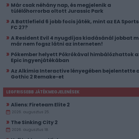
Már csak néhány nap, és megjelenik a
túlélőhorrorba oltott Jurassic Park
A Battlefield 6 jobb focis játék, mint az EA Sports
FC 27?
A Resident Evil 4 nyugdíjas kiadásánál jobbat 
már nem fogsz látni az interneten!
Pókember helyett Pókrókával himbálózhattok a
Epic ingyenjátékában
Az Alkimia Interactive lényegében bejelentette 
Gothic 2 Remake-et
LEGFRISSEBB JÁTÉKMEGJELENÉSEK
Aliens: Fireteam Elite 2
2026. augusztus 25.
The Sinking City 2
2026. augusztus 18.