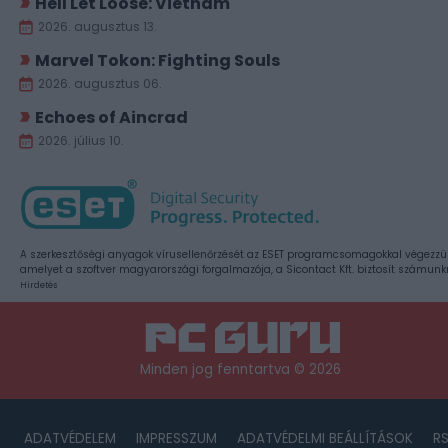
Hell Let Loose: Vietnam
2026. augusztus 13.
Marvel Tokon: Fighting Souls
2026. augusztus 06.
Echoes of Aincrad
2026. július 10.
A szerkesztőségi anyagok vírusellenőrzését az ESET programcsomagokkal végezzü
amelyet a szoftver magyarországi forgalmazója, a Sicontact Kft. biztosít számunk
Hirdetés
Minden jog fenntartva © 2026
ADATVÉDELEM
IMPRESSZUM
ADATVÉDELMI BEÁLLÍTÁSOK
R