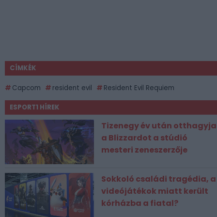
CÍMKÉK
Capcom
resident evil
Resident Evil Requiem
ESPORT1 HÍREK
Tizenegy év után otthagyja
a Blizzardot a stúdió
mesteri zeneszerzője
Sokkoló családi tragédia, a
videójátékok miatt került
kórházba a fiatal?