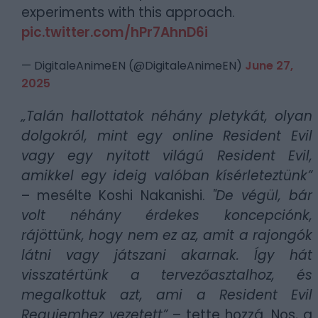
experiments with this approach.
pic.twitter.com/hPr7AhnD6i
— DigitaleAnimeEN (@DigitaleAnimeEN)
June 27,
2025
„Talán hallottatok néhány pletykát, olyan
dolgokról, mint egy online Resident Evil
vagy egy nyitott világú Resident Evil,
amikkel egy ideig valóban kísérleteztünk”
– mesélte Koshi Nakanishi.
"De végül, bár
volt néhány érdekes koncepciónk,
rájöttünk, hogy nem ez az, amit a rajongók
látni vagy játszani akarnak. Így hát
visszatértünk a tervezőasztalhoz, és
megalkottuk azt, ami a Resident Evil
Requiemhez vezetett”
– tette hozzá. Nos, a