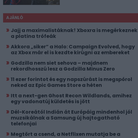
AJÁNLÓ
Jajj a maximalistáknak! Xboxra is megérkeznek
a platina trófeák
Akkora „siker” a Halo: Campaign Evolved, hogy
az Xbox már el is kezdte kirúgni az embereket
Godzilla nem siet sehova – majdnem
rekordhosszú lesz a Godzilla Minus Zero
11 ezer forintot és egy napszúrást is megspórol
neked az Epic Games Store a héten
Itt a next-gen Ghost Recon Wildlands, amihez
egy vadonatúj küldetés is jött
Dél-Koreától Indián át Európáig mindenhol jól
muzsikálnak a Samsung új hajtogatható
telefonjai
Megtört a csend, a Netflixen mutatja be a