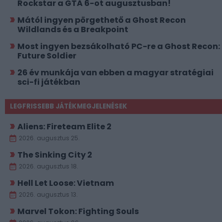
Rockstar a GTA 6-ot augusztusban!
Mától ingyen pörgethető a Ghost Recon
Wildlands és a Breakpoint
Most ingyen bezsákolható PC-re a Ghost Recon:
Future Soldier
26 év munkája van ebben a magyar stratégiai
sci-fi játékban
LEGFRISSEBB JÁTÉKMEGJELENÉSEK
Aliens: Fireteam Elite 2
2026. augusztus 25.
The Sinking City 2
2026. augusztus 18.
Hell Let Loose: Vietnam
2026. augusztus 13.
Marvel Tokon: Fighting Souls