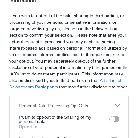
Playerunknown’s Battlegrounds – 2 milliós
Information
díjazású verseny jön
If you wish to opt-out of the sale, sharing to third parties, or
Playerunknown’s Battlegrounds - 15 főt
processing of your personal or sensitive information for
tartóztattak le csalásért
targeted advertising by us, please use the below opt-out
section to confirm your selection. Please note that after your
opt-out request is processed you may continue seeing
LEGFRISSEBB VIDEÓNK
interest-based ads based on personal information utilized by
us or personal information disclosed to third parties prior to
your opt-out. You may separately opt-out of the further
disclosure of your personal information by third parties on the
IAB’s list of downstream participants. This information may
also be disclosed by us to third parties on the
IAB’s List of
Downstream Participants
that may further disclose it to other
third parties.
Personal Data Processing Opt Outs
I want to opt-out of the Sharing of my
personal data.
Opted In