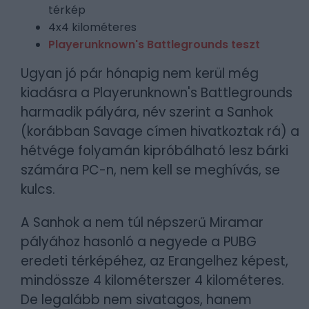
térkép
4x4 kilométeres
Playerunknown's Battlegrounds teszt
Ugyan jó pár hónapig nem kerül még
kiadásra a Playerunknown's Battlegrounds
harmadik pályára, név szerint a Sanhok
(korábban Savage címen hivatkoztak rá) a
hétvége folyamán kipróbálható lesz bárki
számára PC-n, nem kell se meghívás, se
kulcs.
A Sanhok a nem túl népszerű Miramar
pályához hasonló a negyede a PUBG
eredeti térképéhez, az Erangelhez képest,
mindössze 4 kilométerszer 4 kilométeres.
De legalább nem sivatagos, hanem