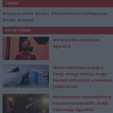
CÍMKÉK
ingyenes próba
pálya
Playerunknown's Batllegrounds
PUBG
sanhok
ESPORT1 HÍREK
Méhecskére cseréli az
egeret jL
Matricákkal provokál a
Sony, avagy biztos, hogy
búcsút inthetünk a lemezes
játékoknak
Ha Pókember összeszőtte a
kocsid műszerfalát, tudd,
nem vagy egyedül!