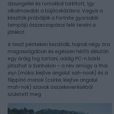
dzsungellel és romokkal tarkított, így
alkalmasabb a bújócskázásra. Vagyis a
készítők próbálják a Fortnite gyorsabb
tempójú összecsapásai felé terelni a
játékot.
A teszt pénteken kezdődik, hajnali négy óra
magasságában és egészen hétfő délután
egy óráig fog tartani, addig PC-n bárki
játszhat a Sanhokon – a név amúgy a thai
สนุก (móka; kiejtve angolul: sah-nook) és a
filippínó manok (csirke; kiejtve angolul:
mah-nok) szavak összekeveréséből
született meg.