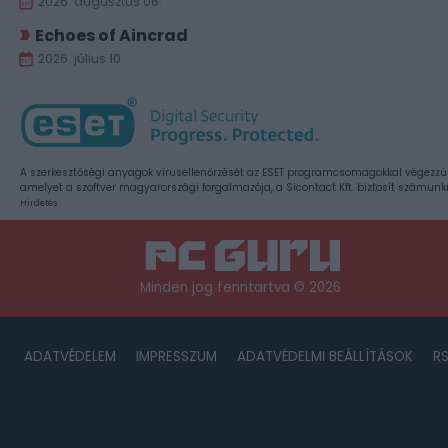
2026. augusztus 06.
Echoes of Aincrad
2026. július 10.
A szerkesztőségi anyagok vírusellenőrzését az ESET programcsomagokkal végezzü
amelyet a szoftver magyarországi forgalmazója, a Sicontact Kft. biztosít számunk
Hirdetés
Minden jog fenntartva © 2026
ADATVÉDELEM
IMPRESSZUM
ADATVÉDELMI BEÁLLÍTÁSOK
R