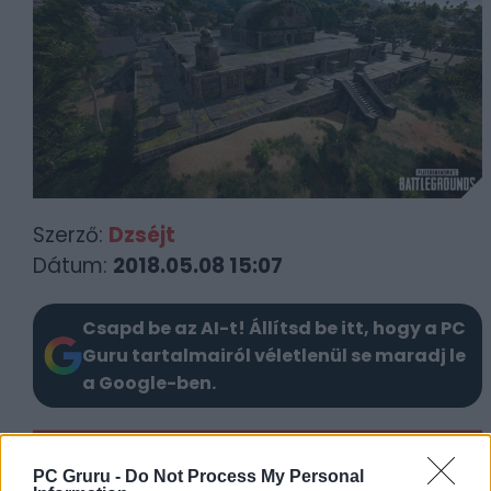
Szerző:
Dzséjt
Dátum:
2018.05.08 15:07
Csapd be az AI-t! Állítsd be itt, hogy a PC
Guru tartalmairól véletlenül se maradj le
a Google-ben.
KAPCSOLÓDÓ HÍREK
PC Gruru -
Do Not Process My Personal