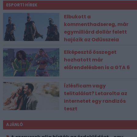
ESPORT1 HÍREK
Elbukott a
kommenthadsereg, már
egymilliárd dollár felett
hajózik az Odüsszeia
Elképesztő összeget
hozhatott már
előrendelésben is a GTA 6
Ízlésficam vagy
telitalálat? Letarolta az
internetet egy randizós
teszt
AJÁNLÓ