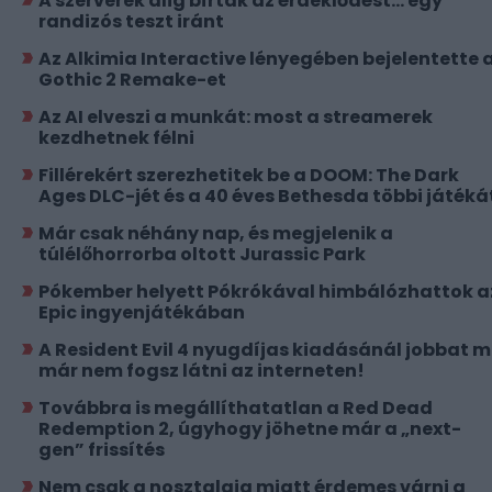
A szerverek alig bírták az érdeklődést... egy
randizós teszt iránt
Az Alkimia Interactive lényegében bejelentette 
Gothic 2 Remake-et
Az AI elveszi a munkát: most a streamerek
kezdhetnek félni
Fillérekért szerezhetitek be a DOOM: The Dark
Ages DLC-jét és a 40 éves Bethesda többi játéká
Már csak néhány nap, és megjelenik a
túlélőhorrorba oltott Jurassic Park
Pókember helyett Pókrókával himbálózhattok a
Epic ingyenjátékában
A Resident Evil 4 nyugdíjas kiadásánál jobbat 
már nem fogsz látni az interneten!
Továbbra is megállíthatatlan a Red Dead
Redemption 2, úgyhogy jöhetne már a „next-
gen” frissítés
Nem csak a nosztalgia miatt érdemes várni a