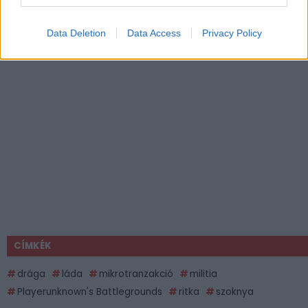
Data Deletion
Data Access
Privacy Policy
CÍMKÉK
drága
láda
mikrotranzakció
militia
Playerunknown's Battlegrounds
ritka
szoknya