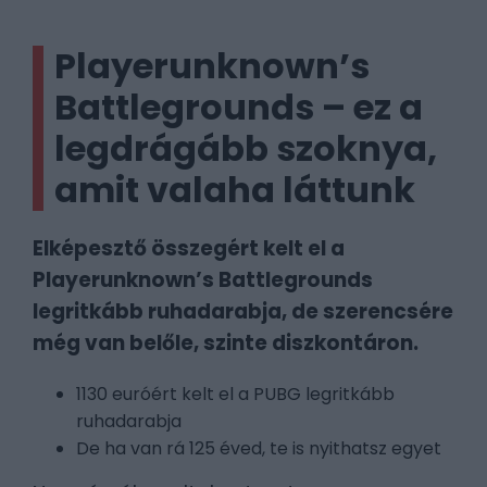
Playerunknown’s
Battlegrounds – ez a
legdrágább szoknya,
amit valaha láttunk
Elképesztő összegért kelt el a
Playerunknown’s Battlegrounds
legritkább ruhadarabja, de szerencsére
még van belőle, szinte diszkontáron.
1130 euróért kelt el a PUBG legritkább
ruhadarabja
De ha van rá 125 éved, te is nyithatsz egyet