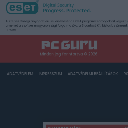
A szerkesztőségi anyagok vírusellenőrzését az ESET programcsomagokkal végezzü
amelyet a szoftver magyarországi forgalmazója, a Sicontact Kft. biztosít számunk
Hirdetés
Minden jog fenntartva © 2026
ADATVÉDELEM
IMPRESSZUM
ADATVÉDELMI BEÁLLÍTÁSOK
R