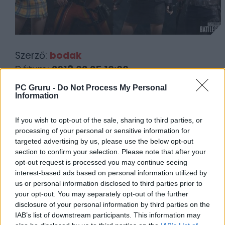
Szerző:
bodak
Dátum:
2018.02.25 10:00
PC Gruru -
Do Not Process My Personal
Information
Csapd be az AI-t! Állítsd be itt, hogy a PC
Guru tartalmairól véletlenül se maradj le
If you wish to opt-out of the sale, sharing to third parties, or
a Google-ben.
processing of your personal or sensitive information for
targeted advertising by us, please use the below opt-out
section to confirm your selection. Please note that after your
KAPCSOLÓDÓ HÍREK
opt-out request is processed you may continue seeing
Playerunknown’s Battlegrounds –
interest-based ads based on personal information utilized by
us or personal information disclosed to third parties prior to
Csökken a játékosok száma
your opt-out. You may separately opt-out of the further
Playerunknown’s Battlegrounds –
disclosure of your personal information by third parties on the
Hamarosan jöhet a harmadik pálya?
IAB’s list of downstream participants. This information may