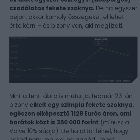
csodálatos fekete szoknya.
De ha egyszer
bejön, akkor komoly összegeket el lehet
érte kérni - és bizony van, aki megfizeti.
Mint a fenti ábra is mutatja, február 23-án
bizony
elkelt egy szimpla fekete szoknya,
egészen elképesztő 1128 Eurós áron, ami
barátok közt is 350 000 forint
(mínusz a
Valve 10% sápja). De ha attól félnél, hogy
neked nem marad, ne aggódj, most