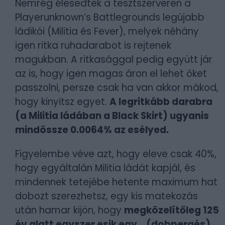
Nemrég élesedtek a tesztszerveren a
Playerunknown’s Battlegrounds legújabb
ládikói (Militia és Fever), melyek néhány
igen ritka ruhadarabot is rejtenek
magukban. A ritkasággal pedig együtt jár
az is, hogy igen magas áron el lehet őket
passzolni, persze csak ha van akkor mákod,
hogy kinyitsz egyet.
A legritkább darabra
(a Militia ládában a Black Skirt) ugyanis
mindössze 0.0064% az esélyed.
Figyelembe véve azt, hogy eleve csak 40%,
hogy egyáltalán Militia ládát kapjál, és
mindennek tetejébe hetente maximum hat
dobozt szerezhetsz, egy kis matekozás
után hamar kijön, hogy
megközelítőleg 125
év alatt egyszer esik egy… (dobpergés)