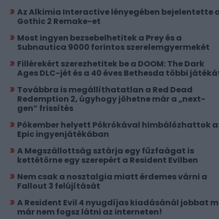
Az Alkimia Interactive lényegében bejelentette 
Gothic 2 Remake-et
Most ingyen bezsebelhetitek a Prey és a
Subnautica 9000 forintos szerelemgyermekét
Fillérekért szerezhetitek be a DOOM: The Dark
Ages DLC-jét és a 40 éves Bethesda többi játéká
Továbbra is megállíthatatlan a Red Dead
Redemption 2, úgyhogy jöhetne már a „next-
gen” frissítés
Pókember helyett Pókrókával himbálózhattok a
Epic ingyenjátékában
A Megszállottság sztárja egy fűzfaágat is
kettétörne egy szerepért a Resident Evilben
Nem csak a nosztalgia miatt érdemes várni a
Fallout 3 felújítását
A Resident Evil 4 nyugdíjas kiadásánál jobbat 
már nem fogsz látni az interneten!