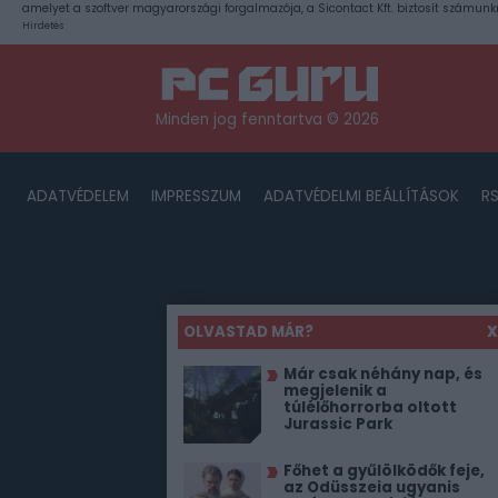
amelyet a szoftver magyarországi forgalmazója, a Sicontact Kft. biztosít számunk
Hirdetés
Minden jog fenntartva © 2026
ADATVÉDELEM
IMPRESSZUM
ADATVÉDELMI BEÁLLÍTÁSOK
R
OLVASTAD MÁR?
X
Már csak néhány nap, és
megjelenik a
túlélőhorrorba oltott
Jurassic Park
Főhet a gyűlölködők feje,
az Odüsszeia ugyanis