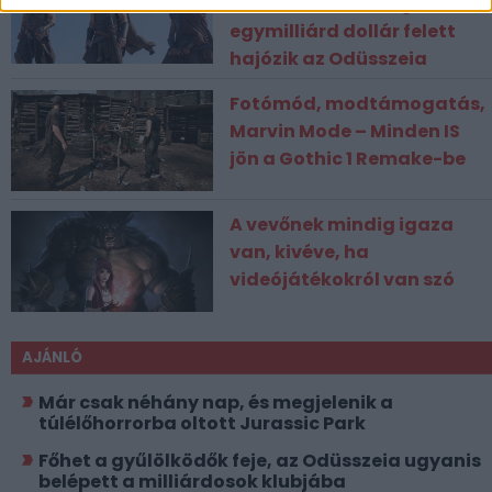
kommenthadsereg, már
egymilliárd dollár felett
hajózik az Odüsszeia
Fotómód, modtámogatás,
Marvin Mode – Minden IS
jön a Gothic 1 Remake-be
A vevőnek mindig igaza
van, kivéve, ha
videójátékokról van szó
AJÁNLÓ
Már csak néhány nap, és megjelenik a
túlélőhorrorba oltott Jurassic Park
Főhet a gyűlölködők feje, az Odüsszeia ugyanis
belépett a milliárdosok klubjába