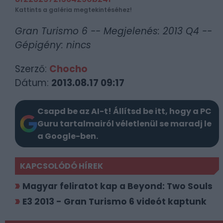
Kattints a galéria megtekintéséhez!
Gran Turismo 6 -- Megjelenés: 2013 Q4 --
Gépigény: nincs
Szerző:
Chocho
Dátum:
2013.08.17 09:17
Csapd be az AI-t! Állítsd be itt, hogy a PC
Guru tartalmairól véletlenül se maradj le
a Google-ben.
KAPCSOLÓDÓ HÍREK
Magyar feliratot kap a Beyond: Two Souls
E3 2013 - Gran Turismo 6 videót kaptunk