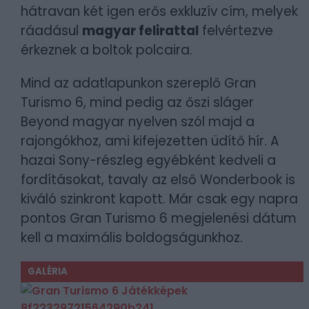
hátravan két igen erős exkluzív cím, melyek
ráadásul
magyar felirattal
felvértezve
érkeznek a boltok polcaira.
Mind az adatlapunkon szereplő Gran
Turismo 6, mind pedig az őszi sláger
Beyond magyar nyelven szól majd a
rajongókhoz, ami kifejezetten üdítő hír. A
hazai Sony-részleg egyébként kedveli a
fordításokat, tavaly az első Wonderbook is
kiváló szinkront kapott. Már csak egy napra
pontos Gran Turismo 6 megjelenési dátum
kell a maximális boldogságunkhoz.
GALÉRIA