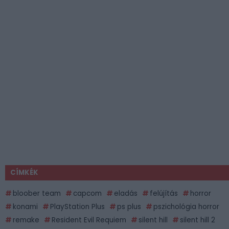
CÍMKÉK
bloober team
capcom
eladás
felújítás
horror
konami
PlayStation Plus
ps plus
pszichológia horror
remake
Resident Evil Requiem
silent hill
silent hill 2