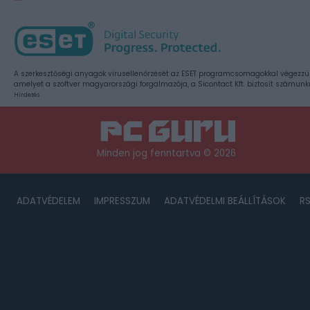
A szerkesztőségi anyagok vírusellenőrzését az ESET programcsomagokkal végezzü
amelyet a szoftver magyarországi forgalmazója, a Sicontact Kft. biztosít számunk
Hirdetés
Minden jog fenntartva © 2026
ADATVÉDELEM
IMPRESSZUM
ADATVÉDELMI BEÁLLÍTÁSOK
R