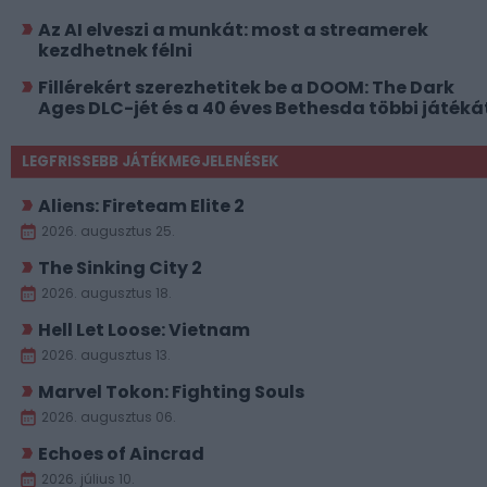
Az AI elveszi a munkát: most a streamerek
kezdhetnek félni
Fillérekért szerezhetitek be a DOOM: The Dark
Ages DLC-jét és a 40 éves Bethesda többi játéká
LEGFRISSEBB JÁTÉKMEGJELENÉSEK
Aliens: Fireteam Elite 2
2026. augusztus 25.
The Sinking City 2
2026. augusztus 18.
Hell Let Loose: Vietnam
2026. augusztus 13.
Marvel Tokon: Fighting Souls
2026. augusztus 06.
Echoes of Aincrad
2026. július 10.