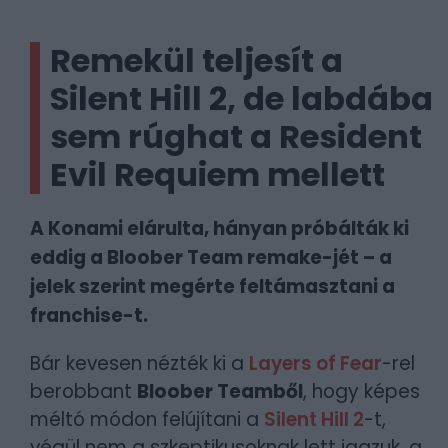
Remekül teljesít a
Silent Hill 2, de labdába
sem rúghat a Resident
Evil Requiem mellett
A Konami elárulta, hányan próbálták ki
eddig a Bloober Team remake-jét – a
jelek szerint megérte feltámasztani a
franchise-t.
Bár kevesen nézték ki a
Layers of Fear
-rel
berobbant
Bloober Teamből
, hogy képes
méltó módon felújítani a
Silent Hill 2
-t,
végül nem a szkeptikusoknak lett igazuk, a