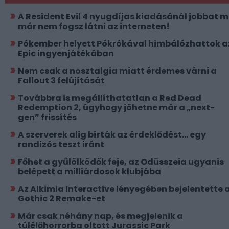
A Resident Evil 4 nyugdíjas kiadásánál jobbat 
már nem fogsz látni az interneten!
Pókember helyett Pókrókával himbálózhattok a
Epic ingyenjátékában
Nem csak a nosztalgia miatt érdemes várni a
Fallout 3 felújítását
Továbbra is megállíthatatlan a Red Dead
Redemption 2, úgyhogy jöhetne már a „next-
gen” frissítés
A szerverek alig bírták az érdeklődést... egy
randizós teszt iránt
Főhet a gyűlölködők feje, az Odüsszeia ugyanis
belépett a milliárdosok klubjába
Az Alkimia Interactive lényegében bejelentette 
Gothic 2 Remake-et
Már csak néhány nap, és megjelenik a
túlélőhorrorba oltott Jurassic Park