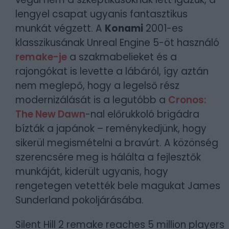
lengyel csapat ugyanis fantasztikus
munkát végzett. A
Konami
2001-es
klasszikusának Unreal Engine 5-öt használó
remake-je
a szakmabelieket és a
rajongókat is levette a lábáról, így aztán
nem meglepő, hogy a legelső rész
modernizálását is a legutóbb a
Cronos:
The New Dawn
-nal előrukkoló brigádra
bízták a japánok – reménykedjünk, hogy
sikerül megismételni a bravúrt. A közönség
szerencsére meg is hálálta a fejlesztők
munkáját, kiderült ugyanis, hogy
rengetegen vetették bele magukat James
Sunderland pokoljárásába.
Silent Hill 2 remake reaches 5 million players