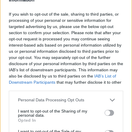
Csapd be az AI-t! Állítsd be itt, hogy a PC
If you wish to opt-out of the sale, sharing to third parties, or
Guru tartalmairól véletlenül se maradj le
processing of your personal or sensitive information for
a Google-ben.
targeted advertising by us, please use the below opt-out
section to confirm your selection. Please note that after your
opt-out request is processed you may continue seeing
KAPCSOLÓDÓ HÍREK
interest-based ads based on personal information utilized by
us or personal information disclosed to third parties prior to
Bekerül a Silent Hill 2 és az Until Dawn
your opt-out. You may separately opt-out of the further
remake is a PS Plus játékkatalógusába
disclosure of your personal information by third parties on the
IAB’s list of downstream participants. This information may
Rögtön az akciós polcon landolt az xboxos
also be disclosed by us to third parties on the
IAB’s List of
Silent Hill 2
Downstream Participants
that may further disclose it to other
Olyan eladásokat produkált a Resident Evil
third parties.
Requiem, hogy a zombi adta a másikat
Personal Data Processing Opt Outs
Mindenütt jó, de a legjobb Steamen? A
I want to opt-out of the Sharing of my
Resident Evil Requiem eladásai alapján
personal data.
igen
Opted In
I want to opt-out of the Sale of my