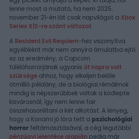
egy picikét árnyalja a képet. Ki tudja, hol
lenne most a mutató, ha nem 2025.
november 21-én lát csak napvilágot a
Xbox
Series X|S-re szánt változat
.
A
Resident Evil Requiem
-hez viszonyítva
egyébként már nem annyira ámulatba ejtő
ez az eredmény, a Capcom
túlélőhorrorjának ugyanis
öt napra volt
szüksége
ahhoz, hogy elkeljen belőle
ötmillió példány, de a biológiai rémálmok
mindig is népszerűbbek voltak a ködlepte
kisvárosnál, így nem lenne fair
összehasonlítani a két alkotást. A lényeg,
hogy a Konami jó lóra tett a
pszichológiai
horror
feltámasztásával, a cég legutóbbi
pénzügyi jelentése alapján
pedig már