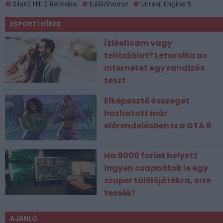
Silent Hill 2 Remake
túlélőhorror
Unreal Engine 5
ESPORT1 HÍREK
Ízlésficam vagy
telitalálat? Letarolta az
internetet egy randizós
teszt
Elképesztő összeget
hozhatott már
előrendelésben is a GTA 6
Ha 9000 forint helyett
ingyen csapnátok le egy
szuper túlélőjátékra, erre
tessék!
AJÁNLÓ