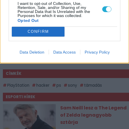
I want to opt-out of Collection, Use,
Retention, Sale, and/or Sharing of my
Personal Data that Is Unrelated with the
Purposes for which it was collected.
Opted Out
CONFIRM
Data Deletion
Data Access
Privacy Policy
CÍMKÉK
PlayStation
hacker
ps
sony
támadás
ESPORT1 HÍREK
Sam Neill lesz a The Legend
of Zelda legnagyobb
sztárja