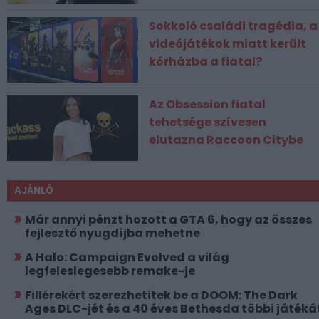
Sokkoló családi tragédia, a
videójátékok miatt került
kórházba a fiatal?
Az Obsession fiatal
tehetsége szívesen
elutazna Raccoon Citybe
AJÁNLÓ
Már annyi pénzt hozott a GTA 6, hogy az összes
fejlesztő nyugdíjba mehetne
A Halo: Campaign Evolved a világ
legfeleslegesebb remake-je
Fillérekért szerezhetitek be a DOOM: The Dark
Ages DLC-jét és a 40 éves Bethesda többi játéká