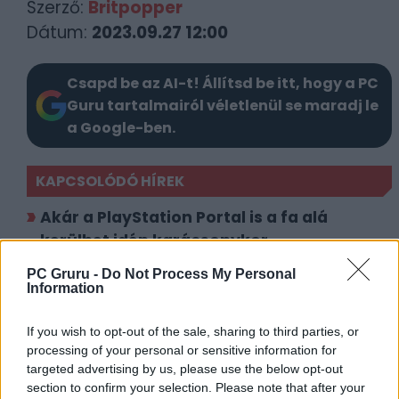
Szerző:
Britpopper
Dátum:
2023.09.27 12:00
Csapd be az AI-t! Állítsd be itt, hogy a PC
Guru tartalmairól véletlenül se maradj le
a Google-ben.
KAPCSOLÓDÓ HÍREK
Akár a PlayStation Portal is a fa alá
kerülhet idén karácsonykor
Adathalász hackerek miatt izzadhatnak a
PC Gruru -
Do Not Process My Personal
Information
Sonynál
If you wish to opt-out of the sale, sharing to third parties, or
LEGFRISSEBB VIDEÓNK
processing of your personal or sensitive information for
targeted advertising by us, please use the below opt-out
section to confirm your selection. Please note that after your