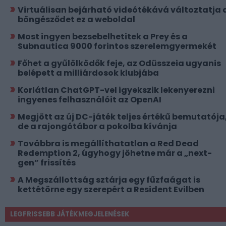
Virtuálisan bejárható videótékává változtatja 
böngésződet ez a weboldal
Most ingyen bezsebelhetitek a Prey és a
Subnautica 9000 forintos szerelemgyermekét
Főhet a gyűlölködők feje, az Odüsszeia ugyanis
belépett a milliárdosok klubjába
Korlátlan ChatGPT-vel igyekszik lekenyerezni
ingyenes felhasználóit az OpenAI
Megjött az új DC-játék teljes értékű bemutatója
de a rajongótábor a pokolba kívánja
Továbbra is megállíthatatlan a Red Dead
Redemption 2, úgyhogy jöhetne már a „next-
gen” frissítés
A Megszállottság sztárja egy fűzfaágat is
kettétörne egy szerepért a Resident Evilben
LEGFRISSEBB JÁTÉKMEGJELENÉSEK