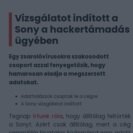
Vizsgálatot indított a
Sony a hackertámadás
ügyében
Egy zsarolóvírusokra szakosodott
csoport azzal fenyegetőzik, hogy
hamarosan eladja a megszerzett
adatokat.
Adathalászok csaptak le a cégre
A Sony vizsgálatot indított
Tegnap
írtunk róla
, hogy állítólag feltörték
a Sonyt. Azért csak állítólag, mert a cég
semmiféle hivatalos közleményt nem adott