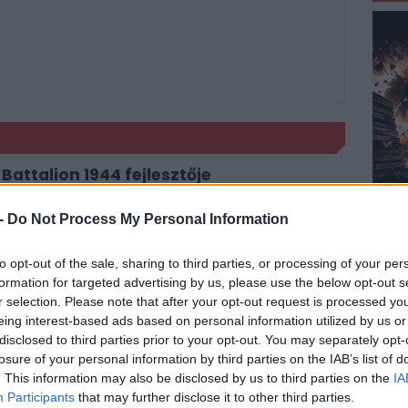
Battalion 1944 fejlesztője
sztőket keres az ETS2 Hungary Map projekt
-
Do Not Process My Personal Information
arly Access teszt
kációzásra kitűnő játékhelyszínek
to opt-out of the sale, sharing to third parties, or processing of your per
formation for targeted advertising by us, please use the below opt-out s
fuccsolt a Wreckfest?
r selection. Please note that after your opt-out request is processed y
eing interest-based ads based on personal information utilized by us or
disclosed to third parties prior to your opt-out. You may separately opt-
losure of your personal information by third parties on the IAB’s list of
an Andreas legjobbjai
. This information may also be disclosed by us to third parties on the
IA
ka a játékiparban
Participants
that may further disclose it to other third parties.