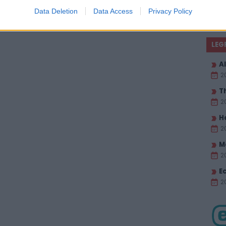
Data Deletion
Data Access
Privacy Policy
LEG
Al
2
T
2
H
2
M
2
E
20