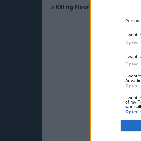
Killing Floor 2 előzetes
Persona
I want t
Opted 
I want t
Opted 
I want 
Advertis
Opted 
I want t
of my P
was col
Opted 