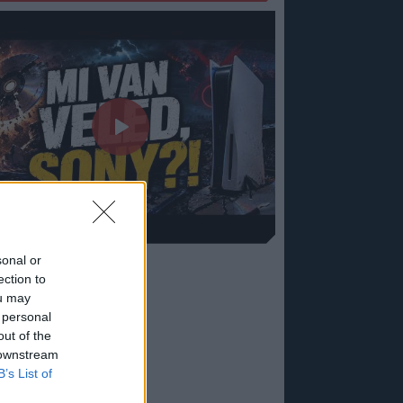
sonal or
ection to
ou may
 personal
out of the
 downstream
B’s List of