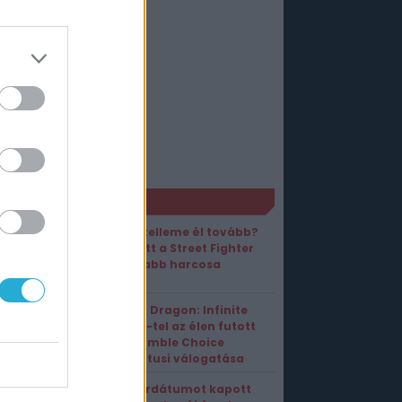
ORT1 HÍREK
Ibuki szelleme él tovább?
Ilyen lett a Street Fighter
6 legújabb harcosa
A Like a Dragon: Infinite
Wealth-tel az élen futott
be a Humble Choice
augusztusi válogatása
Premierdátumot kapott