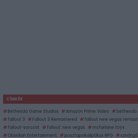
CÍMKÉK
Bethesda Game Studios
Amazon Prime Video
bethesda
fallout 3
Fallout 3 Remastered
fallout new vegas remast
fallout-sorozat
fallout: new vegas
mcfarlane toys
Obsidian Entertainment
posztapokaliptikus RPG
szivárgá