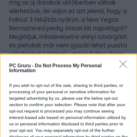
míg az új darabok októberben válnak
elérhetővé, de vajon ez azt jelenti, hogy a
Fallout 3 felújítás nyáron, a New Vegas
Remastered pedig ősszel lát napvilágot?
Meglátjuk, mindenesetre ennyi szivárgást
és pletykát már nem igazán lehet puszta
véletlennek tekinteni, vagyis biztos, hogy
valami történni fog a közkedvelt
PC Gruru -
Do Not Process My Personal
szerepjátékok körül. A kérdés már csak az,
Information
hogy mi, és hogy meddig kell rá várnunk.
If you wish to opt-out of the sale, sharing to third parties, or
processing of your personal or sensitive information for
Borítókép forrása: Obsidian Entertainment
targeted advertising by us, please use the below opt-out
section to confirm your selection. Please note that after your
Szerző:
LeEcoBo
opt-out request is processed you may continue seeing
Dátum:
2026.06.12 07:40
interest-based ads based on personal information utilized by
us or personal information disclosed to third parties prior to
your opt-out. You may separately opt-out of the further
Csapd be az AI-t! Állítsd be itt, hogy a PC
disclosure of your personal information by third parties on the