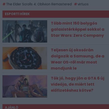
The Elder Scrolls 4: Oblivion Remastered
virtuos
ESPORT1 HÍREK
Több mint 150 bolygós
galaxistérképpel sokkol a
Star Wars: Zero Company
Teljesen új okosórán
dolgozik a Samsung, de a
Wear OS-ről már most
mondjunk le
Tök jó, hogy jön a GTA 6 új
videója, de miért lett
előfizetéshez kötve?
AJÁNLÓ