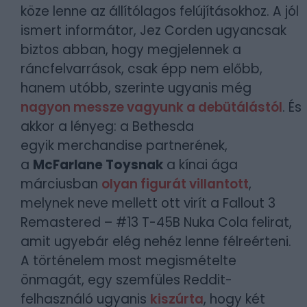
köze lenne az állítólagos felújításokhoz. A jól
ismert informátor, Jez Corden ugyancsak
biztos abban, hogy megjelennek a
ráncfelvarrások, csak épp nem előbb,
hanem utóbb, szerinte ugyanis még
nagyon messze vagyunk a debütálástól
. És
akkor a lényeg: a Bethesda
egyik merchandise partnerének,
a
McFarlane Toysnak
a kínai ága
márciusban
olyan figurát villantott
,
melynek neve mellett ott virít a Fallout 3
Remastered – #13 T-45B Nuka Cola felirat,
amit ugyebár elég nehéz lenne félreérteni.
A történelem most megismételte
önmagát, egy szemfüles Reddit-
felhasználó ugyanis
kiszúrta
, hogy két