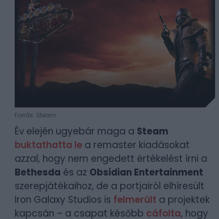
Forrás: Steam
Év elején ugyebár maga a
Steam
buktathatta le
a remaster kiadásokat
azzal, hogy nem engedett értékelést írni a
Bethesda
és az
Obsidian Entertainment
szerepjátékaihoz, de a portjairól elhíresült
Iron Galaxy Studios is
felmerült
a projektek
kapcsán – a csapat később
cáfolta
, hogy