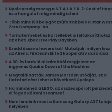
Nyolc percig mozog a S.T.A.L.K.E.R. 2: Cost of Hope
és a hangulat még mindig isteni
Több mint 150 bolygót zsúfoltak bele a Star Wars
Zero Company-ba
Tornatermeket és kartelleket is feltakaríthatsz
az e heti Xbox Free Play Daysben
Szedd össze a haverokat! Mutatjuk, milyen lesz
az Aliens: Fireteam Elite 2 kooperatív darálása
A 30. évforduló alkalmából megjelent az
ingyenes Quake: Dawn of the Machine
Megtalálhatták James Marsden utódját, ez a
fiatal színész lehet a következő Cyclops
Ha mindened a LEGO, az összes spórolt pénzede
el fogod költeni Steamen!
Nem lennénk most a Samsung Galaxy A37 tulajo
helyében