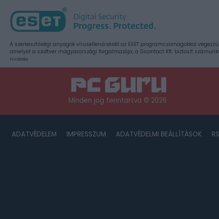
A szerkesztőségi anyagok vírusellenőrzését az ESET programcsomagokkal végezzü
amelyet a szoftver magyarországi forgalmazója, a Sicontact Kft. biztosít számunk
Hirdetés
Minden jog fenntartva © 2026
ADATVÉDELEM
IMPRESSZUM
ADATVÉDELMI BEÁLLÍTÁSOK
R