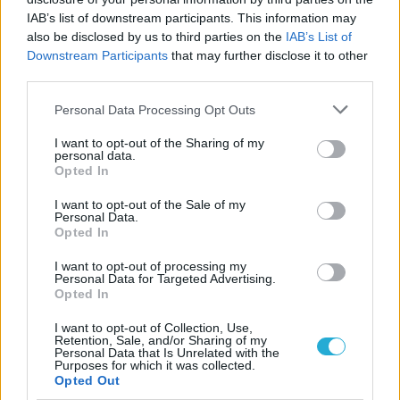
Guru tartalmairól véletlenül se maradj le
IAB’s list of downstream participants. This information may
a Google-ben.
also be disclosed by us to third parties on the
IAB’s List of
Downstream Participants
that may further disclose it to other
third parties.
KAPCSOLÓDÓ HÍREK
Personal Data Processing Opt Outs
Nyiss egy Nukát! Már a Steam is
I want to opt-out of the Sharing of my
lebuktatta a Fallout 3 és New Vegas
personal data.
Opted In
remasterét
Játékfigurák buktathatták le a Fallout 3
I want to opt-out of the Sale of my
Personal Data.
Remasteredet
Opted In
A forráskód és a tudás is hiányzik – Chris
I want to opt-out of processing my
Avellone szerint hiába várunk a Fallout:
Personal Data for Targeted Advertising.
Opted In
New Vegas Remasteredre
Ekkor jelenhetnek meg a Fallout 3 és New
I want to opt-out of Collection, Use,
Retention, Sale, and/or Sharing of my
Vegas remake-ek
Personal Data that Is Unrelated with the
Purposes for which it was collected.
Opted Out
LEGFRISSEBB VIDEÓNK