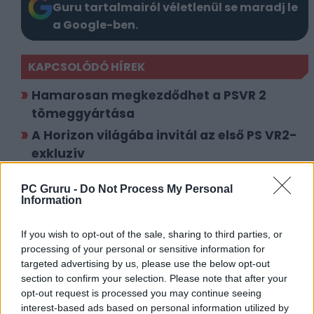
Guru tartalmairól véletlenül se maradj le
a Google-ben.
KAPCSOLÓDÓ HÍREK
Hamarosan megkezdődhet a PSVR 2
tömeggyártása
A Horizon világába invitál az első PS VR2-
exkluzív
PC Gruru -
Do Not Process My Personal
LEGFRISSEBB VIDEÓNK
Information
If you wish to opt-out of the sale, sharing to third parties, or
processing of your personal or sensitive information for
targeted advertising by us, please use the below opt-out
section to confirm your selection. Please note that after your
opt-out request is processed you may continue seeing
interest-based ads based on personal information utilized by