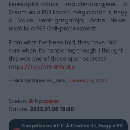
keresztplatformos matchmakingjénél a
Steam és a PS3 között, még azután is, hogy
a Valve vezérigazgatója, Gabe Newell
leszólta a PS3 Cell-processzorát.
From what I’ve been told, they have. Not
sure when it’s happening though. I thought
this was one of those open secrets?
https://t.co/RPrdPArDLc
— Nick (@Shpeshal_Nick)
January 6, 2022
Szerző:
Britpopper
Dátum:
2022.01.06 19:00
Csapd be az AI-t! Állítsd be itt, hogy a PC