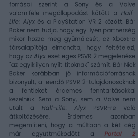
forrásai szerint a Sony és a Valve
valamiféle megállapodást kötött a
Half-
Life: Alyx
és a PlayStation VR 2 között. Bár
Baker nem tudja, hogy egy ilyen partnerség
mikor hozza meg gyümölcsét, az XboxEra
társalapítója elmondta, hogy feltételezi,
hogy az
Alyx
esetleges PSVR 2 megjelenése
"az egyik ilyen nyílt titoknak" számít. Bár Nick
Baker korábban jó információforrásnak
bizonyult, a leendő PSVR 2-tulajdonosoknak
a fentieket érdemes fenntartásokkal
kezelniük. Sem a Sony, sem a Valve nem
utalt a
Half-Life: Alyx
PSVR-re való
átköltözésére. Érdemes azonban
megemlíteni, hogy a múltban a két cég
már együttműködött a
Portal 2