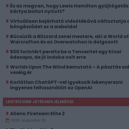
És az megvan, hogy Lewis Hamilton gyűjtögetős
kártya boltot nyitott?
Virtuálisan bejárható videótékává változtatja 
böngésződet ez a weboldal
Búcsúzik a Blizzard zenei mestere, aki a World of
Warcrafton és az Overwatchon is dolgozott
500 forintért perelte be a Tencentet egy kínai
édesapa, de jó indoka volt erre
Worlds Upon The Wind bemutató – A pásztás szé
veséig ér
Korlátlan ChatGPT-vel igyekszik lekenyerezni
ingyenes felhasználóit az OpenAI
LEGFRISSEBB JÁTÉKMEGJELENÉSEK
Aliens: Fireteam Elite 2
2026. augusztus 25.