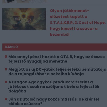
Olyan játékmenet-
előzetest kapott a
S.T.A.L.K.E.R. 2: Cost of Hope,
hogy kiesett a csavar a
kezemből
AJÁNLÓ
Már annyi pénzt hozott a GTA 6, hogy az összes
fejlesztő nyugdíjba mehetne
Megjött az új DC-játék teljes értékű bemutatója
de a rajongótábor a pokolba kívánja
A Dragon Age egykori producere szerint a
játékosok csak ne szóljanak bele a fejlesztők
dolgába
Jön az utolsó nagy közös mászás, de ki ér fel
előbb a csúcsra?