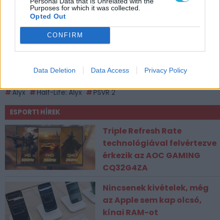
Personal Data that Is Unrelated with the
Purposes for which it was collected.
Opted Out
CONFIRM
Data Deletion
Data Access
Privacy Policy
CÍMKÉK
Alyx
Half-Life: Alyx
PSVR 2
ESPORT1 HÍREK
Triple Refresh Rate
technológiával felvértezve
érkezik az AOC GAMING
CQ32G4ZA
Nincsenek kivételek, még
az Apple sem kap olcsó,
kínai RAM-ot