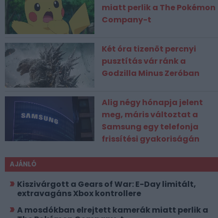
miatt perlik a The Pokémon
Company-t
Két óra tizenöt percnyi
pusztítás vár ránk a
Godzilla Minus Zeróban
Alig négy hónapja jelent
meg, máris változtat a
Samsung egy telefonja
frissítési gyakoriságán
AJÁNLÓ
Kiszivárgott a Gears of War: E-Day limitált,
extravagáns Xbox kontrollere
A mosdókban elrejtett kamerák miatt perlik a