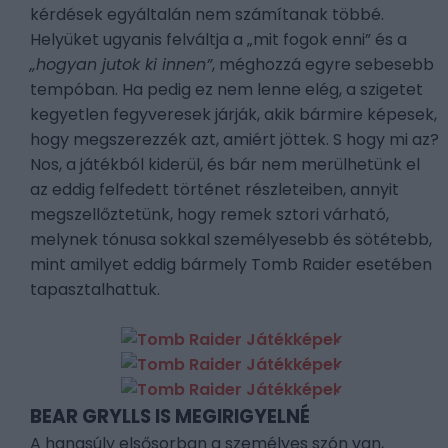
kérdések egyáltalán nem számítanak többé.
Helyüket ugyanis felváltja a „mit fogok enni” és a
„hogyan jutok ki innen”
, méghozzá egyre sebesebb
tempóban. Ha pedig ez nem lenne elég, a szigetet
kegyetlen fegyveresek járják, akik bármire képesek,
hogy megszerezzék azt, amiért jöttek. S hogy mi az?
Nos, a játékból kiderül, és bár nem merülhetünk el
az eddig felfedett történet részleteiben, annyit
megszellőztetünk, hogy remek sztori várható,
melynek tónusa sokkal személyesebb és sötétebb,
mint amilyet eddig bármely Tomb Raider esetében
tapasztalhattuk.
BEAR GRYLLS IS MEGIRIGYELNÉ
A hangsúly elsősorban a személyes szón van,