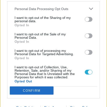
Personal Data Processing Opt Outs
I want to opt-out of the Sharing of my
personal data.
RENDELD MEG EGYENESEN A WEBSHOPBÓL!
Opted In
Szerző:
Chocho
I want to opt-out of the Sale of my
Dátum:
2012.12.16 12:56
Personal Data.
Opted In
Csapd be az AI-t! Állítsd be itt, hogy a PC
I want to opt-out of processing my
Personal Data for Targeted Advertising.
Guru tartalmairól véletlenül se maradj le
Opted In
a Google-ben.
I want to opt-out of Collection, Use,
Retention, Sale, and/or Sharing of my
Personal Data that Is Unrelated with the
KAPCSOLÓDÓ HÍREK
Purposes for which it was collected.
Opted Out
Decemberi teljes játék: The Chronicles of
CONFIRM
Riddick - AoDA
Karácsonyi PC Guru a Mikulástól!