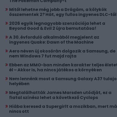
The Pokémon Company-t
Mitől lehetne még jobb a Drágám, a kölykök
összementek 2? Hát, egy fullos ingyenes DLC-től
2026 egyik legnagyobb szenzációja lehet a
Beyond Good & Evil 2 újra bemutatása!
A 30. évforduló alkalmából megjelent az
ingyenes Quake: Dawn of the Machine
Aero néven új okosórán dolgozik a Samsung, de
nem Windows 7 fut majd rajta
Ebben az MMO-ban minden karakter teljes élete
él – Akkor is, ha nincs játékos a környéken
Nem lennénk most a Samsung Galaxy A37 tulajo
helyében
Megtalálhatták James Marsden utódját, ez a
fiatal színész lehet a következő Cyclops
Hiába keresed a Supergirlt a mozikban, mert má
nincs ott