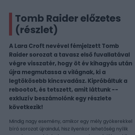
Tomb Raider előzetes
(részlet)
A Lara Croft nevével fémjelzett Tomb
Raider sorozat a tavasz első fuvallatával
végre visszatér, hogy öt év kihagyás után
újra megmutassa a világnak, ki a
legtökösebb kincsvadász. Kipróbáltuk a
rebootot, és tetszett, amit láttunk --
exkluzív beszámolónk egy részlete
következik!
Mindig nagy esemény, amikor egy mély gyökerekkel
bíró sorozat újraindul, hisz ilyenkor lehetőség nyílik