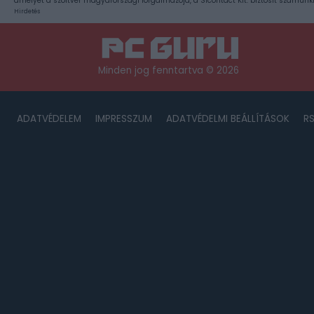
amelyet a szoftver magyarországi forgalmazója, a Sicontact Kft. biztosít számunk
Hirdetés
Minden jog fenntartva © 2026
ADATVÉDELEM
IMPRESSZUM
ADATVÉDELMI BEÁLLÍTÁSOK
R