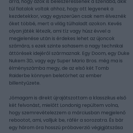
arra, hogy azok is beleszeressenek a szériába, akik
túl fiatalok voltak ahhoz, hogy ott legyenek a
kezdetekkor, vagy egyszerűen csak nem élveznék
őket többé, mert a világ túlhaladt azokon. Kevés
olyan játék létezik, ami tíz vagy húsz évvel a
megjelenése után is érdekes lehet az újoncok
számára, s ezek szinte sohasem a nagy technikai
áttörések idejéről származnak. Egy Doom, egy Duke
Nukem 3D, vagy egy Super Mario Bros. még ma is
élményszámba megy, de az első két Tomb
Raiderbe könnyen beletörhet az ember
billentyűzete.
Jómagam is direkt újrajátszottam a klasszikus első
két felvonást, mielőtt Londonig repültem volna,
hogy szemrevételezzem a márciusban megjelenő
rebootot, ami, valljuk be, ráfér a sorozatra. És bár
egy három óra hosszú próbaverzió végigjátszása