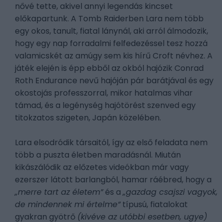
nővé tette, akivel annyi legendás kincset
előkapartunk. A Tomb Raiderben Lara nem több
egy okos, tanult, fiatal lánynál, aki arról álmodozik,
hogy egy nap forradalmi felfedezéssel tesz hozzá
valamicskét az amúgy sem kis hírű Croft névhez. A
játék elején is épp ebből az okból hajózik Conrad
Roth Endurance nevű hajóján pár barátjával és egy
okostojás professzorral, mikor hatalmas vihar
támad, és a legénység hajótörést szenved egy
titokzatos szigeten, Japán közelében.
Lara elsodródik társaitól, így az első feladata nem
több a puszta életben maradásnál. Miután
kikászálódik az előzetes videókban már vagy
ezerszer látott barlangból, hamar ráébred, hogy a
„merre tart az életem”
és a
„gazdag csajszi vagyok,
de mindennek mi értelme”
típusú, fiatalokat
gyakran gyötrő
(kivéve az utóbbi esetben, ugye)