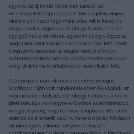
ugyanis az új Tomb Raiderben Lara áll az
események középpontjában. Mivel a játék elején
nincs olyan tiszta fogalmunk róla, mit is kezdjünk
magunkkal a szigeten, sőt, ahogy haladunk előre,
úgy gyűlnek a kérdések, egyetlen dolog világos: az,
hogy Lara, mint karakter, mennyire más lett. Croft
kisasszony nemcsak a megtermett elefántok
méretével felérő mellimplantátumoktól szabadult
meg, de jelleme is ártatlanabb, árnyaltabb lett.
Utóbbi azért nem akkora eredmény, elvégre
korábban híján volt mindenféle személyiségnek. Itt
már nem ez a helyzet, sőt, ahogy haladunk előre a
játékban, úgy válik egyre erősebbé és elszántabbá,
a legjobb pedig, hogy ezt nem csupán az átvezető
animációk éreztetik velünk, hanem a játék folyása is.
Minden egyes pillanat mélyebbre taszít a
karakterrel együtt érzett depresszióba, a látványos