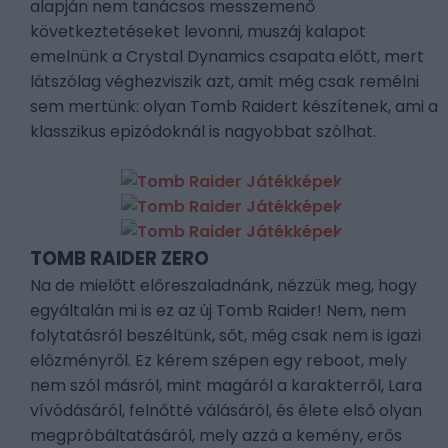
alapján nem tanácsos messzemenő
következtetéseket levonni, muszáj kalapot
emelnünk a Crystal Dynamics csapata előtt, mert
látszólag véghezviszik azt, amit még csak remélni
sem mertünk: olyan Tomb Raidert készítenek, ami a
klasszikus epizódoknál is nagyobbat szólhat.
TOMB RAIDER ZERO
Na de mielőtt előreszaladnánk, nézzük meg, hogy
egyáltalán mi is ez az új Tomb Raider! Nem, nem
folytatásról beszéltünk, sőt, még csak nem is igazi
előzményről. Ez kérem szépen egy reboot, mely
nem szól másról, mint magáról a karakterről, Lara
vívódásáról, felnőtté válásáról, és élete első olyan
megpróbáltatásáról, mely azzá a kemény, erős