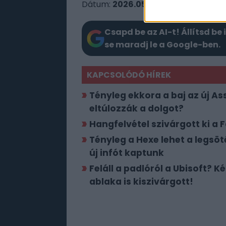
Dátum:
2026.05.21 06:45
Csapd be az AI-t! Állítsd be 
se maradj le a Google-ben.
KAPCSOLÓDÓ HÍREK
Tényleg ekkora a baj az új As
eltúlozzák a dolgot?
Hangfelvétel szivárgott ki a F
Tényleg a Hexe lehet a legsö
új infót kaptunk
Feláll a padlóról a Ubisoft? 
ablaka is kiszivárgott!