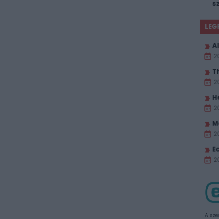
s
LEG
Al
2
T
2
H
2
M
2
E
20
A sze