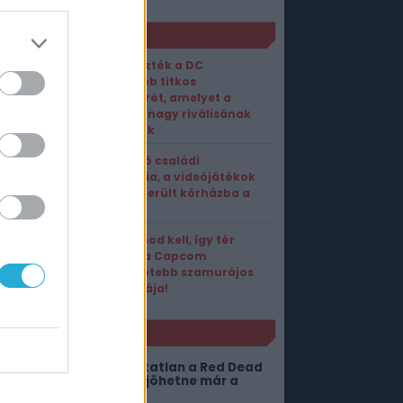
ORT1 HÍREK
Leleplezték a DC
legújabb titkos
fegyverét, amelyet a
Marvel nagy riválisának
szánnak
Sokkoló családi
tragédia, a videójátékok
miatt került kórházba a
fiatal?
Ezt látnod kell, így tér
vissza a Capcom
legsötétebb szamurájos
legendája!
NLÓ
ovábbra is megállíthatatlan a Red Dead
edemption 2, úgyhogy jöhetne már a
next-gen” frissítés