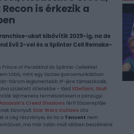
 Recon is érkezik a
ben
anchise-ukat kibővítik 2029-ig, na de
d Evil 2-vel és a Splinter Cell Remake-
 Prince of Persiákkal és Splinter Cellekkel
em több, mint egy tisztes iparosmunkákban
 két-három legismertebb IP-jére támaszkodik,
halva született ötletekbe – lásd
XDefiant
,
Skull
anciák lejtmenete természetesen a pénzügyi
Assassin's Creed Shadows
férfi főszereplője
snak bizonyult
Star Wars Outlaws
óta
 a cég részvényei, és ha a
Tencent
nem
entőövet, ma már talán múlt időben beszélnénk