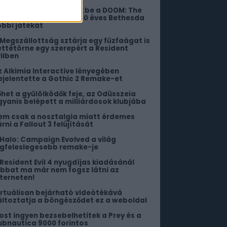
illérekért szerezhetitek be a DOOM: The
ark Ages DLC-jét és a 40 éves Bethesda
öbbi játékát
 Megszállottság sztárja egy fűzfaágat is
ettétörne egy szerepért a Resident
vilben
z Alkimia Interactive lényegében
ejelentette a Gothic 2 Remake-et
őhet a gyűlölködők feje, az Odüsszeia
gyanis belépett a milliárdosok klubjába
em csak a nosztalgia miatt érdemes
rni a Fallout 3 felújítását
 Halo: Campaign Evolved a világ
egfeleslegesebb remake-je
 Resident Evil 4 nyugdíjas kiadásánál
obbat ma már nem fogsz látni az
nterneten!
irtuálisan bejárható videótékává
áltoztatja a böngésződet ez a weboldal
ost ingyen bezsebelhetitek a Prey és a
ubnautica 9000 forintos