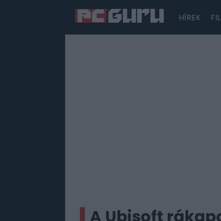
HÍREK
FI
Hírek
Film
Sorozatok
Játékok
Tesztek
A Ubisoft rákapc