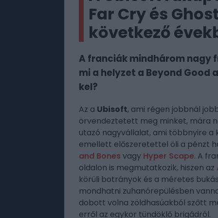
Far Cry és Ghost
következő évek
A franciák mindhárom nagy fr
mi a helyzet a Beyond Good an
kel?
Az a
Ubisoft
, ami régen jobbnál jobb
örvendeztetett meg minket, mára n
utazó nagyvállalat, ami többnyire a
emellett előszeretettel öli a pénzt 
and Bones
vagy
Hyper Scape
. A fr
oldalon is megmutatkozik, hiszen az
körüli botrányok és a méretes buká
mondhatni zuhanórepülésben vannak
dobott volna zöldhasúakból szőtt m
erről az egykor tündöklő brigádról.