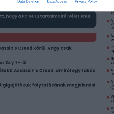
Data Deletion
Data Access
Privacy Policy
F
D
t
itt, hogy a PC Guru tartalmairól véletlenül
A
k
E
A
b
F
sassin's Creed körül, vagy csak
u
N
ar Cry 7-ről
vá
tétebb Assassin's Creed, amiről egy rakás
A
l
A
Két gigajátékuk folytatásának megjelenési
j
i
V
v
M
S