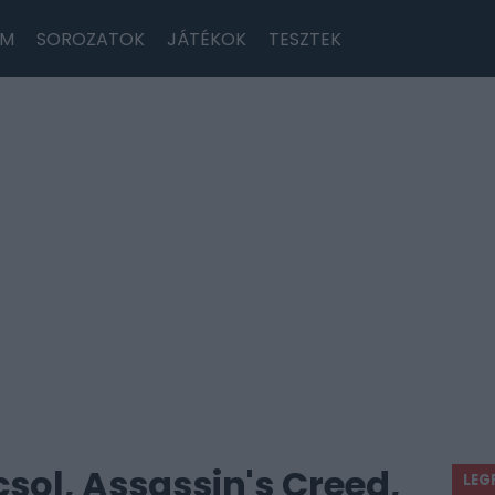
LM
SOROZATOK
JÁTÉKOK
TESZTEK
sol, Assassin's Creed,
LEG