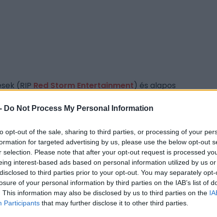
ések (RIP
Red Storm Entertainment
) és alapos
ív házakba rendeződések
jellemezték, és bár
 a csapat, azért már pislákol a fény az alagút
CÍM
-
Do Not Process My Personal Information
észült Heroes of Might and Magic: Olden Era
Ass
n, ahogy az idén
új DLC-vel
és egy vadiúj
to opt-out of the sale, sharing to third parties, or processing of your per
Ass
formation for targeted advertising by us, please use the below opt-out s
vision 2
is
remek egészségnek örvend
, a július
r selection. Please note that after your opt-out request is processed y
Bey
snek tűnő
Assassin's Creed Black Flag
eing interest-based ads based on personal information utilized by us or
Na de mi a helyzet a következő esztendőkkel?
Gho
disclosed to third parties prior to your opt-out. You may separately opt-
Her
losure of your personal information by third parties on the IAB’s list of
nk a cég legfrissebb
pénzügyi jelentéséből
, ami
rai
. This information may also be disclosed by us to third parties on the
IA
t a 2027-ben és 2028-ban esedékes
Participants
that may further disclose it to other third parties.
ten
galább nagyjából be tudjuk lőni, hogy mire
Van