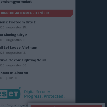
zerelemgyermekét
FRISSEBB JÁTÉKMEGJELENÉSEK
iens: Fireteam Elite 2
026. augusztus 25.
he Sinking City 2
026. augusztus 18.
ell Let Loose: Vietnam
026. augusztus 13.
arvel Tokon: Fighting Souls
026. augusztus 06.
choes of Aincrad
26. július 10.
rkesztőségi anyagok vírusellenőrzését az ESET