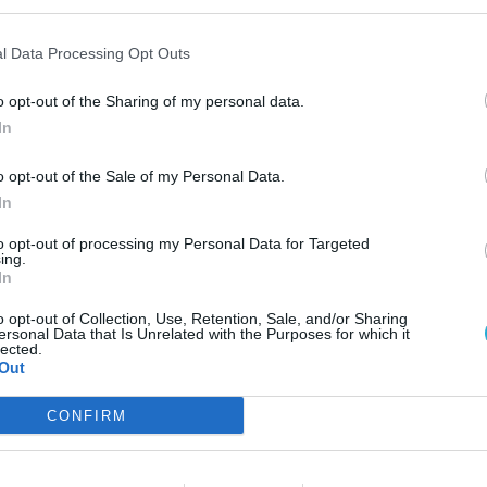
 a 2027-28-as és a 2028-29-es pénzügyi évben
ni a soron következő Assassin's Creed (Hexe), a
ESP
l Data Processing Opt Outs
, valamint a legújabb
Ghost Recon
, vagyis a
ytatódik a közeljövőben. A boszorkányos
o opt-out of the Sharing of my personal data.
Far Cry 7 kapcsán egyébként
nemrég merült fel
In
k ki a garázsból, ám a mostani jelentésből
gy az utóbbi csak 2028-ban kerül fel a polcokra.
o opt-out of the Sale of my Personal Data.
In
mberében bejelentett Splinter Cell Remake-ről
ő Beyond Good and Evil 2-ről egy árva szó sem
to opt-out of processing my Personal Data for Targeted
ing.
ra is kérdéses, hogy mi a helyzet ezekkel az
In
yi biztos, hogy nagyjából 1200 fejlesztő (még
ma március végén) elbocsátása után sem mondható
o opt-out of Collection, Use, Retention, Sale, and/or Sharing
ersonal Data that Is Unrelated with the Purposes for which it
s további megszorító intézkedések bejelentésére
lected.
Out
ónapokban.
AJÁ
CONFIRM
T
R
„