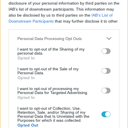
disclosure of your personal information by third parties on the
forgatásán
IAB’s list of downstream participants. This information may
Dűne: Prófécia, Peacemaker, The Last of
also be disclosed by us to third parties on the
IAB’s List of
Us – Előzetesen a Max újdonságai
Downstream Participants
that may further disclose it to other
third parties.
LEGFRISSEBB VIDEÓNK
Personal Data Processing Opt Outs
I want to opt-out of the Sharing of my
personal data.
Opted In
I want to opt-out of the Sale of my
Personal Data.
Opted In
I want to opt-out of processing my
Personal Data for Targeted Advertising.
Opted In
I want to opt-out of Collection, Use,
Retention, Sale, and/or Sharing of my
Personal Data that Is Unrelated with the
Purposes for which it was collected.
Opted Out