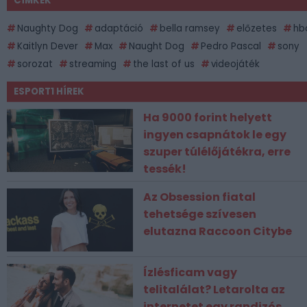
CÍMKÉK
Naughty Dog
adaptáció
bella ramsey
előzetes
hb
Kaitlyn Dever
Max
Naught Dog
Pedro Pascal
sony
sorozat
streaming
the last of us
videojáték
ESPORT1 HÍREK
Ha 9000 forint helyett
ingyen csapnátok le egy
szuper túlélőjátékra, erre
tessék!
Az Obsession fiatal
tehetsége szívesen
elutazna Raccoon Citybe
Ízlésficam vagy
telitalálat? Letarolta az
internetet egy randizós