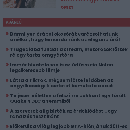
teszt
AJÁNLÓ
Bármilyen órából okosórát varázsolhatunk
anélkül, hogy lemondanánk az eleganciáról
Tragédiába fulladt a stream, motorosok lőttek
rá egy tartalomgyártóra
Immár hivatalosan is az Odüsszeia Nolan
legsikeresebb filmje
Látta a TikTok, mégsem lőtte le időben az
öngyilkossági kísérletet bemutató adást
Teljesen véletlen a felszínre bukkant egy törölt
Quake 4 DLC a semmiből
A szerverek alig bírták az érdeklődést... egy
randizós teszt iránt
Előkerült a világ legjobb GTA-klónjának 2011-es