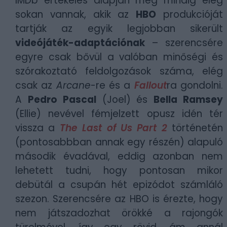
IMDb értékelés alapján még mindig elég
sokan vannak, akik az
HBO
produkcióját
tartják az egyik legjobban sikerült
videójáték-adaptációnak
– szerencsére
egyre csak bővül a valóban minőségi és
szórakoztató feldolgozások száma, elég
csak az
Arcane
-re és a
Fallout
ra gondolni.
A
Pedro Pascal
(Joel) és
Bella Ramsey
(Ellie) nevével fémjelzett opusz idén tér
vissza a
The Last of Us Part 2
történetén
(pontosabbban annak egy részén) alapuló
második évadával, eddig azonban nem
lehetett tudni, hogy pontosan mikor
debütál a csupán hét epizódot számláló
szezon. Szerencsére az HBO is érezte, hogy
nem játszadozhat örökké a rajongók