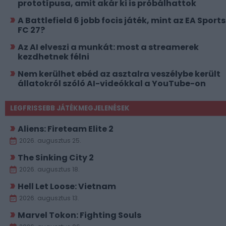
prototípusa, amit akár ki is próbálhattok
A Battlefield 6 jobb focis játék, mint az EA Sports
FC 27?
Az AI elveszi a munkát: most a streamerek
kezdhetnek félni
Nem kerülhet ebéd az asztalra veszélybe került
állatokról szóló AI-videókkal a YouTube-on
LEGFRISSEBB JÁTÉKMEGJELENÉSEK
Aliens: Fireteam Elite 2
2026. augusztus 25.
The Sinking City 2
2026. augusztus 18.
Hell Let Loose: Vietnam
2026. augusztus 13.
Marvel Tokon: Fighting Souls