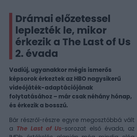
Drámai előzetessel
leplezték le, mikor
érkezik a The Last of Us
2. évada
Vadiúj, ugyanakkor mégis ismerős
képsorok érkeztek az HBO nagysikerű
videójáték-adaptációjának
folytatásához – már csak néhány hónap,
és érkezik a bosszú.
Bár részről-részre egyre megosztóbbá vált
a
The Last of Us
-sorozat első évada, az