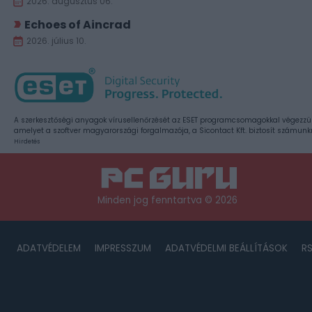
2026. augusztus 06.
Echoes of Aincrad
2026. július 10.
A szerkesztőségi anyagok vírusellenőrzését az ESET programcsomagokkal végezzü
amelyet a szoftver magyarországi forgalmazója, a Sicontact Kft. biztosít számunk
Hirdetés
Minden jog fenntartva © 2026
ADATVÉDELEM
IMPRESSZUM
ADATVÉDELMI BEÁLLÍTÁSOK
R