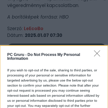
végeredménnyel kapcsolatban.
A borítóképek forrása: HBO
Szerző:
LeEcoBo
Dátum:
2025.01.07 07:30
Csapd be az AI-t! Állítsd be itt, hogy a PC
Guru tartalmairól véletlenül se maradj le
PC Gruru -
Do Not Process My Personal
Information
a Google-ben.
If you wish to opt-out of the sale, sharing to third parties, or
KAPCSOLÓDÓ HÍREK
processing of your personal or sensitive information for
targeted advertising by us, please use the below opt-out
Kevesebb epizóddal érkezik a The Last of
section to confirm your selection. Please note that after your
opt-out request is processed you may continue seeing
Us 2. évada
interest-based ads based on personal information utilized by
Az Abby-t játszó színésznő extra
us or personal information disclosed to third parties prior to
védelmet kapott a The Last of Us 2. évad
your opt-out. You may separately opt-out of the further