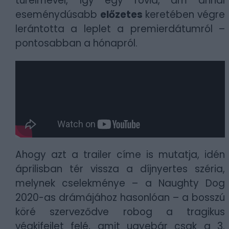
türelmével, így egy rövid, ám annál
eseménydúsabb
előzetes
keretében végre
lerántotta a leplet a premierdátumról –
pontosabban a hónapról.
Ahogy azt a trailer címe is mutatja, idén
áprilisban tér vissza a díjnyertes széria,
melynek cselekménye – a Naughty Dog
2020-as drámájához hasonlóan – a bosszú
köré szerveződve robog a tragikus
végkifejlet felé, amit ugyebár csak a 3.