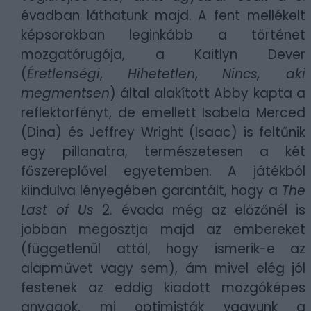
évadban láthatunk majd. A fent mellékelt
képsorokban leginkább a történet
mozgatórugója, a Kaitlyn Dever
(
Éretlenségi
,
Hihetetlen
,
Nincs, aki
megmentsen
) által alakított Abby kapta a
reflektorfényt, de emellett Isabela Merced
(Dina) és Jeffrey Wright (Isaac) is feltűnik
egy pillanatra, természetesen a két
főszereplővel egyetemben. A játékból
kiindulva lényegében garantált, hogy a
The
Last of Us
2. évada még az előzőnél is
jobban megosztja majd az embereket
(függetlenül attól, hogy ismerik-e az
alapművet vagy sem), ám mivel elég jól
festenek az eddig kiadott mozgóképes
anyagok, mi optimisták vagyunk a