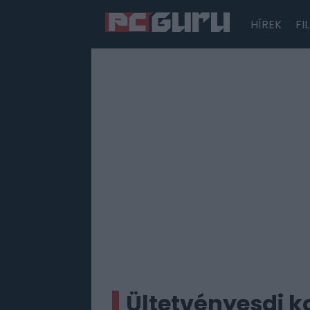
HÍREK
FI
Hírek
Film
Sorozatok
Játékok
Tesztek
Ültetvényesdi ko