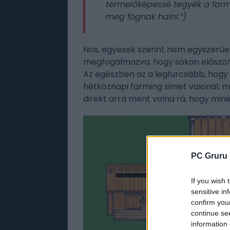
termelőképessé tegyék a farmo
meg fognak halni.”)
Nos, egyesek szerint nem egyszerűen
megfogalmazva, hogy sokan először a
Az egészben az a legfurcsább, hogy 
hétköznapi farming simet vizionál, m
direkt arra ment volna rá, hogy min
PC Gruru 
If you wish 
sensitive in
confirm you
continue se
information 