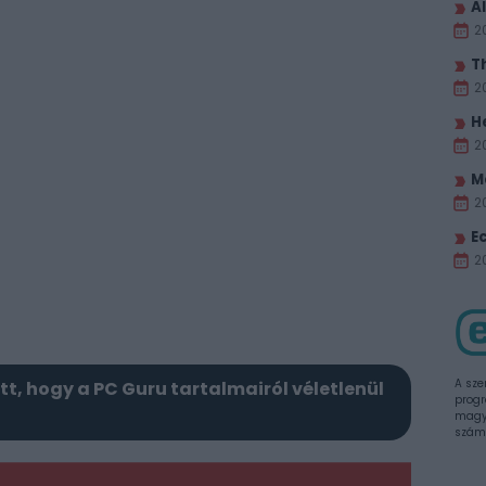
Al
2
T
2
H
2
M
2
E
20
A sze
itt, hogy a PC Guru tartalmairól véletlenül
progr
magya
szám