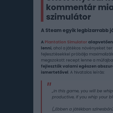
kommentár miatt
szimulátor
A Steam egyik legbizarrabb já
A
Plantation Simulator
alapvetően
lenni
, ahol a játékos növényeket t
fejlesztésekkel próbálja maximalizá
megszokott recept lenne a műfajba
fejlesztők valami egészen abszu
ismertetővel
. A hivatalos leírás:
„In this game, you will be wh
productive, If you whip your b
(„Ebben a játékban színesbőrű