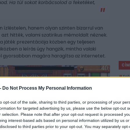
d. Ha túl sokat korbácsolod a feketéket,
 ízléstelen, hanem olyan szinten bizarrul van
zt hitték, valami szatirikus mémoldalt néznek.
a játék prezentációja közben egy teljesen
iközben a leírás úgy hangzik, mintha valaki
él gyorsabban magára haragítsa az internetet.
CÍM
fej
gam
-
Do Not Process My Personal Information
meg
PCj
to opt-out of the sale, sharing to third parties, or processing of your per
Pla
formation for targeted advertising by us, please use the below opt-out s
str
r selection. Please note that after your opt-out request is processed y
eing interest-based ads based on personal information utilized by us or
ESP
disclosed to third parties prior to your opt-out. You may separately opt-