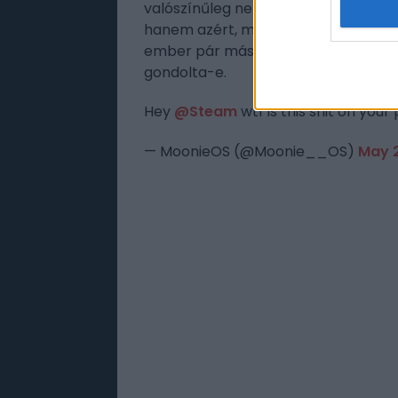
valószínűleg nem a forradalmi far
hanem azért, mert sikerült egy olya
ember pár másodpercig csak pislog m
gondolta-e.
Hey
@Steam
wtf is this shit on you
— MoonieOS (@Moonie__OS)
May 