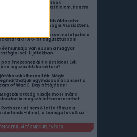
z Insidious – Köztünk járnak
opcorntartójától nem a félelem, hanem
 nevetés kerülget
egvan a Google legújabb áldozata:
amarosan meghal a Google Asszisztens
egtört a csend, a Netflixen mutatja be a
ockstar a GTA 6-ot augusztusban!
6 év munkája van ebben a magyar
tratégiai sci-fi játékban
-pop énekesnek állt a Resident Evil-
zéria legszexibb karaktere?
 játékosok kiharcolták: Mégis
egmárthatjuk egymásban a Lancert a
ears of War: E-Day bétájában!
 Megszállottság Nikkije most már a
olcodon is megszállottan szerethet
li Roth szerint nem ő tette tönkre a
orderlands-filmet, a Lionsgate volt az
FRISSEBB JÁTÉKMEGJELENÉSEK