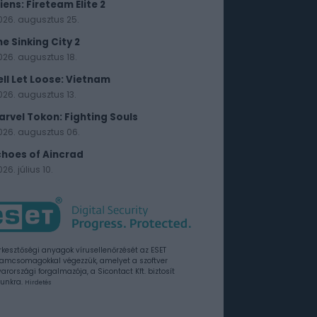
iens: Fireteam Elite 2
026. augusztus 25.
he Sinking City 2
026. augusztus 18.
ell Let Loose: Vietnam
026. augusztus 13.
arvel Tokon: Fighting Souls
026. augusztus 06.
choes of Aincrad
26. július 10.
rkesztőségi anyagok vírusellenőrzését az ESET
amcsomagokkal végezzük, amelyet a szoftver
rországi forgalmazója, a Sicontact Kft. biztosít
unkra.
Hirdetés