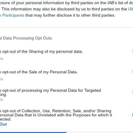
losure of your personal information by third parties on the IAB’s list of
. This information may also be disclosed by us to third parties on the
IA
Participants
that may further disclose it to other third parties.
l Data Processing Opt Outs
, hogy egy fejlesztőcsapat szerint ez egy
o opt-out of the Sharing of my personal data.
 pedig már csak hab a tortán, hogy ezt
In
rlatilag büszkén tették bele a hivatalos
e pillanatok alatt kiszúrta a játékot, és
o opt-out of the Sale of my Personal Data.
, hogy egyáltalán hogyan kerülhetett fel
In
tt nem arról van szó, hogy egy történelmileg
AJÁ
to opt-out of processing my Personal Data for Targeted
angvételben a játék. A probléma inkább az, hogy
ing.
 egy rossz trollkodás és egy félresikerült humor
In
D
m
z a rész, hogy a fejlesztők konkrét gameplay
h
o opt-out of Collection, Use, Retention, Sale, and/or Sharing
ást, ráadásul olyan könnyed stílusban, mintha
ersonal Data that Is Unrelated with the Purposes for which it
L
lected.
g kell locsolni a paradicsomot. Ez az a pont,
2
Out
l
t a cérna. A Plantation Simulator így