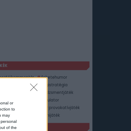
KÉK
lesztőikommentár
feketehumor
ingkultúra
gazdaságistratégia
osztójátékok
menedzsmentjáték
átékok
PlantationSimulator
sonal or
ntationSimulatorjáték
provokatívjáték
ection to
atégiaijáték
történelmijáték
ou may
 personal
ORT1 HÍREK
out of the