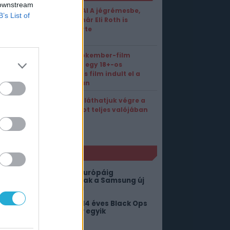
 downstream
Került AI A jégrémesbe,
B’s List of
most már Eli Roth is
elismerte
Az új Pókember-film
helyett egy 18+-os
erotikus film indult el a
moziban
Ekkora láthatjuk végre a
GTA 6-ot teljes valójában
NLÓ
él-Koreától Indián át Európáig
indenhol jól muzsikálnak a Samsung új
ajtogatható telefonjai
ehoz az életről, hogy a 14 éves Black Ops
 megúszós portja az év egyik
egnagyobb durranása