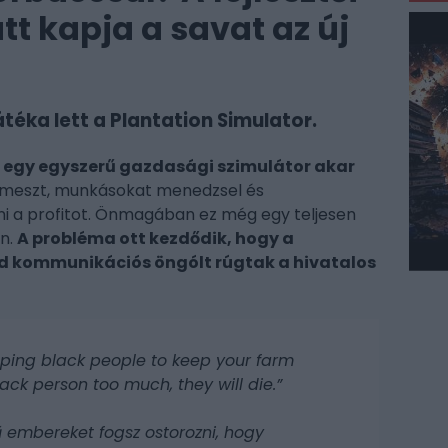
 kapja a savat az új
téka lett a Plantation Simulator.
 egy egyszerű gazdasági szimulátor akar
ermeszt, munkásokat menedzsel és
lni a profitot. Önmagában ez még egy teljesen
n.
A probléma ott kezdődik, hogy a
rd kommunikációs öngólt rúgtak a hivatalos
ipping black people to keep your farm
lack person too much, they will die.”
 embereket fogsz ostorozni, hogy