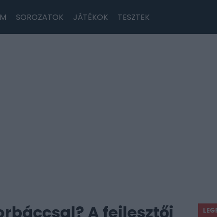
LM
SOROZATOK
JÁTÉKOK
TESZTEK
rbáccsal? A fejlesztői
LEG