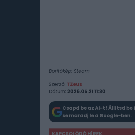
Borítókép: Steam
Szerző:
TZeus
Dátum:
2026.05.21 11:30
Csapd be az AI-t! Állítsd be 
se maradj le a Google-ben.
KAPCSOLÓDÓ HÍREK