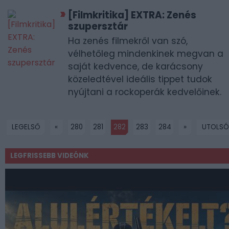
[Filmkritika] EXTRA: Zenés
szupersztár
Ha zenés filmekről van szó,
vélhetőleg mindenkinek megvan a
saját kedvence, de karácsony
közeledtével ideális tippet tudok
nyújtani a rockoperák kedvelőinek.
LEGELSŐ
«
280
281
282
283
284
»
UTOLSÓ
LEGFRISSEBB VIDEÓNK