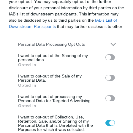
your opt-out. You may separately opt-out of the further
gamernek nördgazmusa lesz.
disclosure of your personal information by third parties on the
IAB’s list of downstream participants. This information may
[Filmkritika] Tomb Raider -
also be disclosed by us to third parties on the
IAB’s List of
Lara mindenkit tökön rúg
Downstream Participants
that may further disclose it to other
Lara Croft 15 év szünet után újul
third parties.
erővel tért vissza a vászonra,
Personal Data Processing Opt Outs
hogy megmutassa, milyen is az
igazi girl power.
I want to opt-out of the Sharing of my
personal data.
[Filmkritika] Bosszúvágy -
Opted In
Rosszkor, rossz évtizedben
I want to opt-out of the Sale of my
Ikonikus filmeket újrázni mindig
Personal Data.
Opted In
nehéz, akkor pedig pláne, ha a
főszereplő valóban önmagát adja, 
I want to opt-out of processing my
Personal Data for Targeted Advertising.
rendező pedig szó szerint odáig va
Opted In
a nyolcvanas évekért.
I want to opt-out of Collection, Use,
Retention, Sale, and/or Sharing of my
[Filmkritika] Vonat Busanba –
Personal Data that Is Unrelated with the
Zombi expressz
Purposes for which it was collected.