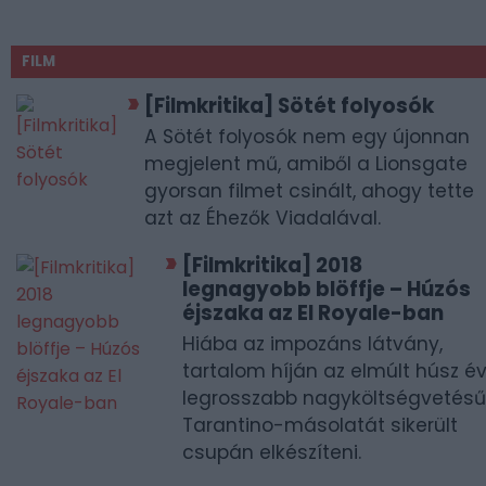
FILM
[Filmkritika] Sötét folyosók
A Sötét folyosók nem egy újonnan
megjelent mű, amiből a Lionsgate
gyorsan filmet csinált, ahogy tette
azt az Éhezők Viadalával.
[Filmkritika] 2018
legnagyobb blöffje – Húzós
éjszaka az El Royale-ban
Hiába az impozáns látvány,
tartalom híján az elmúlt húsz é
legrosszabb nagyköltségvetésű
Tarantino-másolatát sikerült
csupán elkészíteni.