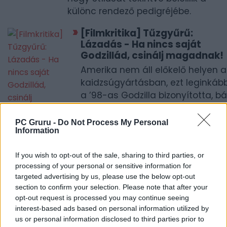
különc rendező pedigréjébe.
[Filmkritika] Tűzgyűrű:
Lázadás - Ha nincs saját
Godzillád, csinálj magadnak!
Amerika nem áll előkelő helyen a
kaidzsúgyártásban, ezt leginkáb
a ’98-as Godzilla bizonyította, bá
2013-ban del Toro sem
öregbítette az óriásszörnyes
PC Gruru -
Do Not Process My Personal
Information
mozik hírnevét.
[Filmkritika] Ready Player One 
If you wish to opt-out of the sale, sharing to third parties, or
Élni jobb, mint kockulni!
processing of your personal or sensitive information for
targeted advertising by us, please use the below opt-out
Steven Spielberg 10 évvel az
section to confirm your selection. Please note that after your
Indiana Jones 4 után újra
opt-out request is processed you may continue seeing
közönségfilmet rendezett, a Ready
interest-based ads based on personal information utilized by
Player One-tól pedig minden
us or personal information disclosed to third parties prior to