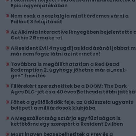
Epic ingyenjátékában
Nem csak a nosztalgia miatt érdemes várni a
Fallout 3 felújítását
Az Alkimia Interactive lényegében bejelentette 
Gothic 2 Remake-et
A Resident Evil 4 nyugdíjas kiadásánál jobbat 
már nem fogsz látni az interneten!
Továbbra is megállíthatatlan a Red Dead
Redemption 2, úgyhogy jöhetne már a „next-
gen” frissítés
Fillérekért szerezhetitek be a DOOM: The Dark
Ages DLC-jét és a 40 éves Bethesda többi játéká
Főhet a gyűlölködők feje, az Odüsszeia ugyanis
belépett a milliárdosok klubjába
A Megszállottság sztárja egy fűzfaágat is
kettétörne egy szerepért a Resident Evilben
Most ingyen bezsebelhetitek a Prey és a