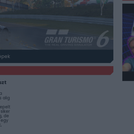
épek
szt
a
 alig
epelt
siker
g, de
 egy
,