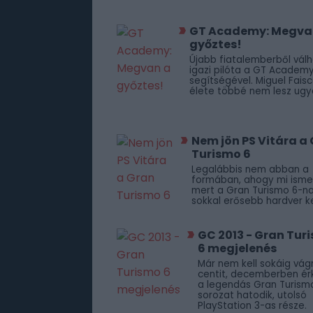
GT Academy: Megva
győztes!
Újabb fiatalemberből válh
igazi pilóta a GT Academ
segítségével. Miguel Fais
élete többé nem lesz ugy
Nem jön PS Vitára a
Turismo 6
Legalábbis nem abban a
formában, ahogy mi ismer
mert a Gran Turismo 6-n
sokkal erősebb hardver ke
GC 2013 - Gran Tur
6 megjelenés
Már nem kell sokáig vág
centit, decemberben ér
a legendás Gran Turism
sorozat hatodik, utolsó
PlayStation 3-as része.