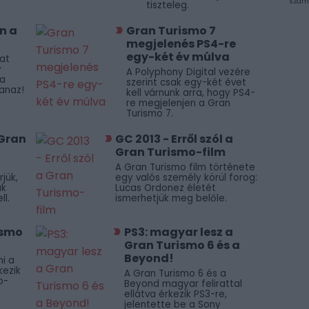
szám
tiszteleg.
n a
Gran Turismo 7
megjelenés PS4-re
egy-két év múlva
at
y
A Polyphony Digital vezére
ca
szerint csak egy-két évet
anaz!
kell várnunk arra, hogy PS4-
re megjelenjen a Gran
Turismo 7.
 Gran
GC 2013 - Erről szól a
Gran Turismo-film
A Gran Turismo film története
jük,
egy valós személy körül forog:
ak
Lucas Ordonez életét
ll.
ismerhetjük meg belőle.
ismo
PS3: magyar lesz a
Gran Turismo 6 és a
Beyond!
ni a
kezik
A Gran Turismo 6 és a
o-
Beyond magyar felirattal
ellátva érkezik PS3-re,
jelentette be a Sony