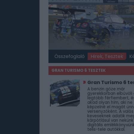
Összefoglaló
Hirek, Tesztek
K
GRAN TURISMO 6 TESZTEK
Gran Turismo 6 te
A benzin gőze már
gyerekkorban elbűvöli 
legtöbb férfiembert, és
akad olyan hím, aki ne
képzelné el magát ünn
versenyzőként. A valós 
keveseknek adatik me
kárpótlásul van nekünk
digitális emlékkönyvünk
telis-tele autókkal.