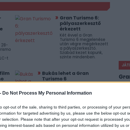
–
Gran Turismo 6:
pályaszerkesztő
ne
érkezett
Két évvel a Gran
Turismo 6 megjelenése
után végre megérkezett
s 28-
a pályaszerkesztő.
urismo
Szabad kezet kapunk,
szinte mindenben.
LC-t
JÁT
film
Bukás lehet a Gran
Gra
mo
Turismo 6
Üzleti elemzők szerint a Sony
rossz lóra tett a Gran Turismo 6-
e
-
Do Not Process My Personal Information
tal, a játékból még félmillió darab
sem fogyhatott el.
ásfél
to opt-out of the sale, sharing to third parties, or processing of your per
film
i
formation for targeted advertising by us, please use the below opt-out s
r selection. Please note that after your opt-out request is processed y
eing interest-based ads based on personal information utilized by us or
rismo
Gran Turismo 6