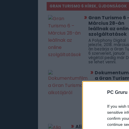
GRAN TURISMO 6 HÍREK, ÚJDONSÁGOK
Gran Turismo 6 
Március 28-án
leállnak az onli
szolgáltatások
A Polyphony Digital
jelezte, 2018. márciu
án bezárja a Gran T
6 szervereit, január
végétől pedig már D
se lehet venni.
Dokumentum
a Gran Turis
alkotójáról
A KAZ: Pushing Th
PC Gruru 
Virtual Divide egy
ingyenesen
megtekinthető, m
If you wish 
órás dokumentum
Jamaucsi Kazunor
sensitive in
életéről.
confirm you
continue se
Alig veszik a Gran Tu