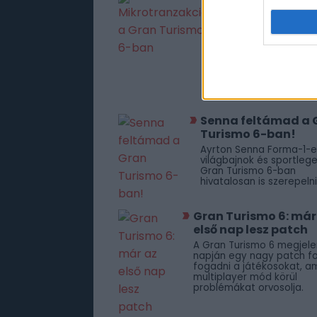
Gran Turismo 
ban
Mikrotranzakció is 
Gran Turismo 6-ba
aminek révén valód
pénzért autókat v
felszereléseket
vásárolhatunk.
Senna feltámad a 
Turismo 6-ban!
Ayrton Senna Forma-1-e
világbajnok és sportleg
Gran Turismo 6-ban
hivatalosan is szerepelni
Gran Turismo 6: már
első nap lesz patch
A Gran Turismo 6 megjel
napján egy nagy patch f
fogadni a játékosokat, am
multiplayer mód körül
problémákat orvosolja.