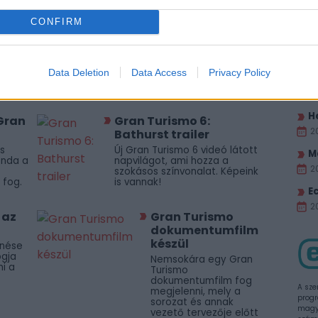
6-
autó, 100 pálya, 2 új
LEG
CONFIRM
trailer
Al
lesz a
A Gran Turismo 6 1200 autót
n,
és több mint 100 pályát
2
i
tartalmaz, valamint jött két új
Data Deletion
Data Access
Privacy Policy
agy
trailer is a decemberben
T
megjelenő játékhoz.
2
H
Gran
Gran Turismo 6:
2
Bathurst trailer
s
Új Gran Turismo 6 videó látott
M
enda a
napvilágot, ami hozza a
2
szokásos színvonalat. Képeink
 fog.
is vannak!
E
20
 az
Gran Turismo
dokumentumfilm
készül
enése
ogja
Nemsokára egy Gran
i a
Turismo
dokumentumfilm fog
A sze
megjelenni, mely a
progr
sorozat és annak
magya
vezető tervezője előtt