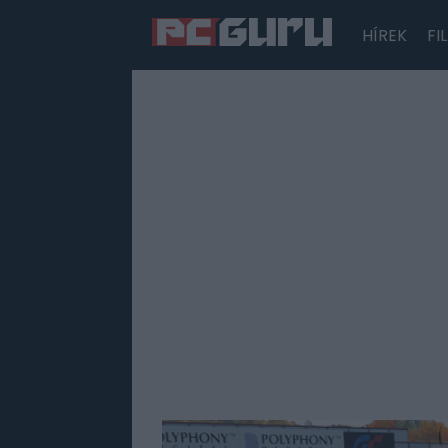
HÍREK
FI
Hírek
Film
Sorozatok
Játékok
Tesztek