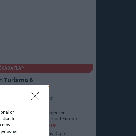
ÉKADATLAP
n Turismo 6
Műfaj:
Szimulátor
Kiadó:
sonal or
Sony Computer
ection to
Entertainment Europe
ou may
Fejlesztő:
 personal
Polyphony Digital