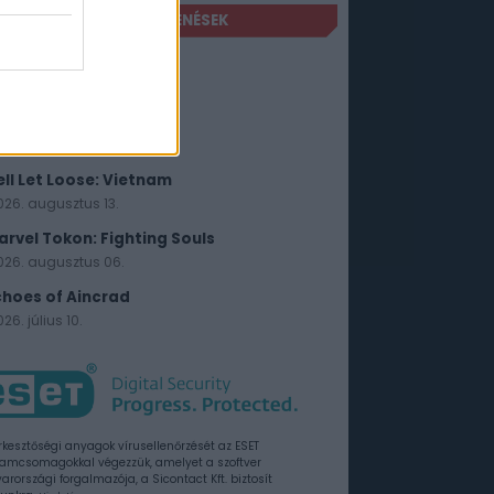
FRISSEBB JÁTÉKMEGJELENÉSEK
iens: Fireteam Elite 2
026. augusztus 25.
he Sinking City 2
026. augusztus 18.
ell Let Loose: Vietnam
026. augusztus 13.
arvel Tokon: Fighting Souls
026. augusztus 06.
choes of Aincrad
26. július 10.
rkesztőségi anyagok vírusellenőrzését az ESET
amcsomagokkal végezzük, amelyet a szoftver
rországi forgalmazója, a Sicontact Kft. biztosít