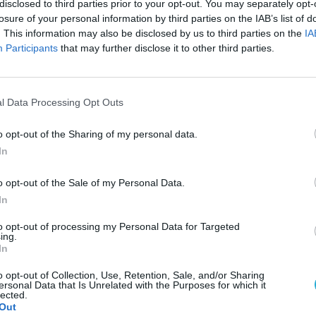
disclosed to third parties prior to your opt-out. You may separately opt-
nyitóvideó
MEG
losure of your personal information by third parties on the IAB’s list of
an
Felkerült az internetre a Gran
Turismo 6 nyitóvideója. A játék
. This information may also be disclosed by us to third parties on the
IA
december 6-án, vagyis holnap
Participants
that may further disclose it to other third parties.
jelenik meg.
o 6:
Gran Turismo 6 trófeák
ESP
l Data Processing Opt Outs
Megjelentek az interneten a Gran
kcióról
Turismo 6 trófeái, s végre
megtudtuk, milyen jutalmakat
urismo 6
o opt-out of the Sharing of my personal data.
kaphatunk.
lőtt még
In
hány
cionális
ról.
o opt-out of the Sale of my Personal Data.
In
rio
2014-ben megjelenhet
lme
a Gran Turismo 7
to opt-out of processing my Personal Data for Targeted
ző
Ha minden jól megy, akkor
ing.
i fog a
már jövőre megjelenhet a
In
etti
Gran Turismo 7,
természetesen PS4 konzolra.
ap.
o opt-out of Collection, Use, Retention, Sale, and/or Sharing
ersonal Data that Is Unrelated with the Purposes for which it
lected.
Out
ió a
Gran Turismo 6: 1200